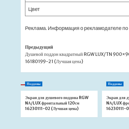
Цвет
Реклама. Информация о рекламодателе по 
Навигация
Предыдущий
Душевой поддон квадратный RGW LUX/TN 900×
записи
16180199-21 (Лучшая цена)
Поддоны
Поддоны
Экран для душевого поддона RGW
Экран для 
NА/LUX фронтальный 120см
NА/LUX фр
16230111-02 (Лучшая цена)
16230111-0