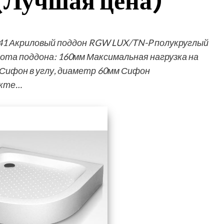
Лучшая цена)
41 Акриловый поддон RGW LUX/TN-P полукруглый
ота поддона: 160мм Максимальная нагрузка на
Сифон в углу, диаметр 60мм Сифон
екте…