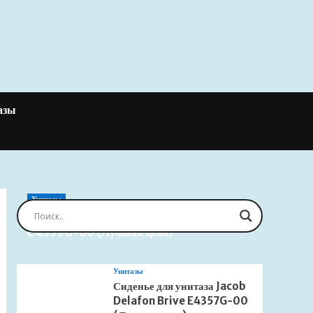
азы
Унитазы
Сиденье для унитаза Jacob Delafon Brive
E4359G-00 (Лучшая цена)
Унитазы
Сиденье для унитаза Jacob
Delafon Brive E4357G-00