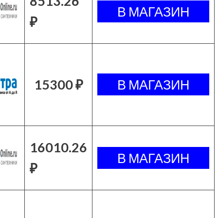
8513.26
₽
15300 ₽
16010.26
₽