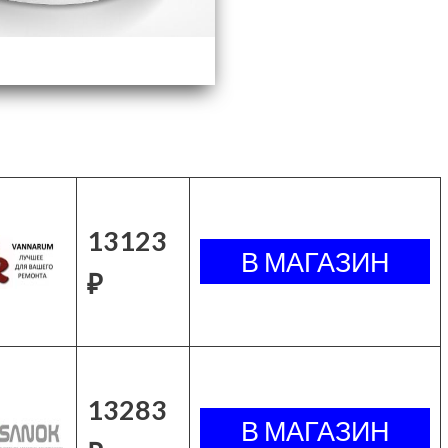
13123
₽
13283