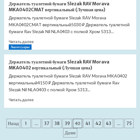
Комплект
413-
Держатель туалетной бумаги Slezak RAV Morava
инсталляции
0046-
MKA0402CMAT вертикальный (Лучшая цена)
TECE
UQ1/3
Держатель туалетной бумаги Slezak RAV Morava
Base
(Лучшая
MKA0402CMAT вертикальный5030 ₽ Держатель туалетной
с
цена)
унитазом
бумаги Rav Slezak Nil NLA0403 с полкой Хром 5313...
Grado
Прочитать
Читать далее
Торнадо
больше
Аксессуары
SET-
о
TC-
Держатель
412-
Держатель туалетной бумаги Slezak RAV Morava
туалетной
0046-
MKA0402 вертикальный (Лучшая цена)
бумаги
UQ1/3
Держатель туалетной бумаги Slezak RAV Morava MKA0402
Slezak
(Лучшая
вертикальный4150 ₽ Держатель туалетной бумаги Rav
RAV
цена)
Morava
Slezak Nil NLA0403 с полкой Хром 5313...
MKA0402CMAT
Прочитать
Читать далее
вертикальный
больше
(Лучшая
о
цена)
Держатель
Пагинация
туалетной
Назад
1
…
37
38
39
40
41
42
43
…
75
бумаги
записей
Далее
Slezak