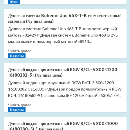
больше
Души
черный
о
матовый/
Душевая
золото
Душевая система Boheme Uno 468-T-B термостат черный
система
(Лучшая
матовый (Лучшая цена)
Boheme
цена)
Душевая система Boheme Uno 468-T-B термостат черный
Uno
матовый82429 ₽ Душевая система Boheme Uno 468-B 295
468-
T-
мм, со смесителем, черный матовый58913...
BCR
Прочитать
Читать далее
термостат
больше
Поддоны
черный
о
матовый/
Душевая
хром
Душевой поддон прямоугольный RGW B/CL-S 800×1200
система
(Лучшая
16180282-51 (Лучшая цена)
Boheme
цена)
Душевой поддон прямоугольный RGW B/CL-S 800x1200
Uno
16180282-5116335 ₽ Душевой поддон прямоугольный RGW
468-
T-
BC/L 16180682-91 с сиденьем 80x120см белый 25305.17 ₽...
B
Прочитать
Читать далее
термостат
больше
Поддоны
черный
о
матовый
Душевой
(Лучшая
Душевой поддон прямоугольный RGW B/CL-S 800×1000
поддон
цена)
16180280-51 (Лучшая цена)