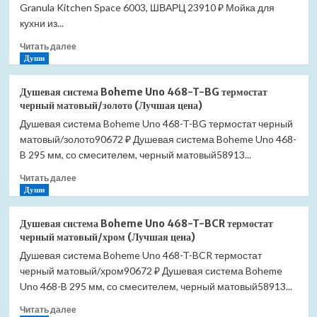
Granula Kitchen Space 6003, ШВАРЦ 23910 ₽ Мойка для
кухни из...
Прочитать
Читать далее
больше
Души
о
Мойка
Душевая система Boheme Uno 468-T-BG термостат
для
черный матовый/золото (Лучшая цена)
кухни
Душевая система Boheme Uno 468-T-BG термостат черный
Granula
матовый/золото90672 ₽ Душевая система Boheme Uno 468-
5101
шварц
B 295 мм, со смесителем, черный матовый58913...
(Лучшая
Прочитать
Читать далее
цена)
больше
Души
о
Душевая
Душевая система Boheme Uno 468-T-BCR термостат
система
черный матовый/хром (Лучшая цена)
Boheme
Душевая система Boheme Uno 468-T-BCR термостат
Uno
черный матовый/хром90672 ₽ Душевая система Boheme
468-
T-
Uno 468-B 295 мм, со смесителем, черный матовый58913...
BG
Прочитать
Читать далее
термостат