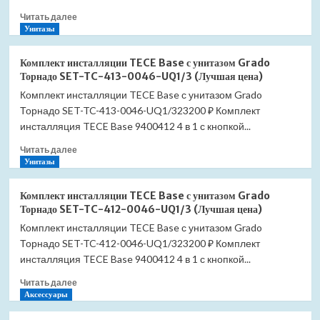
700×900
Прочитать
Читать далее
16180279-
больше
Унитазы
51
о
(Лучшая
Комплект
цена)
Комплект инсталляции TECE Base с унитазом Grado
инсталляции
Торнадо SET-TC-413-0046-UQ1/3 (Лучшая цена)
TECE
Комплект инсталляции TECE Base с унитазом Grado
Base
Торнадо SET-TC-413-0046-UQ1/323200 ₽ Комплект
с
унитазом
инсталляция TECE Base 9400412 4 в 1 с кнопкой...
Grado
Прочитать
Читать далее
Торнадо
больше
Унитазы
SET-
о
TC-
Комплект
414-
Комплект инсталляции TECE Base с унитазом Grado
инсталляции
0046-
Торнадо SET-TC-412-0046-UQ1/3 (Лучшая цена)
TECE
UQ1/3
Комплект инсталляции TECE Base с унитазом Grado
Base
(Лучшая
Торнадо SET-TC-412-0046-UQ1/323200 ₽ Комплект
с
цена)
унитазом
инсталляция TECE Base 9400412 4 в 1 с кнопкой...
Grado
Прочитать
Читать далее
Торнадо
больше
Аксессуары
SET-
о
TC-