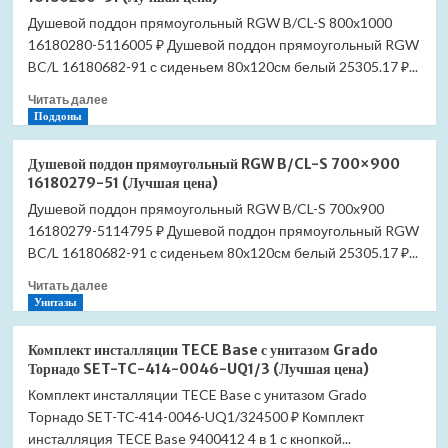
прямоугольный
Душевой поддон прямоугольный RGW B/CL-S 800x1000
RGW
16180280-5116005 ₽ Душевой поддон прямоугольный RGW
B/CL-
S
BC/L 16180682-91 с сиденьем 80x120см белый 25305.17 ₽...
800×1200
Прочитать
Читать далее
16180282-
больше
Поддоны
51
о
(Лучшая
Душевой
цена)
Душевой поддон прямоугольный RGW B/CL-S 700×900
поддон
16180279-51 (Лучшая цена)
прямоугольный
Душевой поддон прямоугольный RGW B/CL-S 700x900
RGW
16180279-5114795 ₽ Душевой поддон прямоугольный RGW
B/CL-
S
BC/L 16180682-91 с сиденьем 80x120см белый 25305.17 ₽...
800×1000
Прочитать
Читать далее
16180280-
больше
Унитазы
51
о
(Лучшая
Душевой
цена)
Комплект инсталляции TECE Base с унитазом Grado
поддон
Торнадо SET-TC-414-0046-UQ1/3 (Лучшая цена)
прямоугольный
Комплект инсталляции TECE Base с унитазом Grado
RGW
Торнадо SET-TC-414-0046-UQ1/324500 ₽ Комплект
B/CL-
S
инсталляция TECE Base 9400412 4 в 1 с кнопкой...