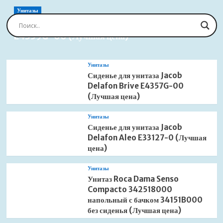
RAV
Morava
Унитазы
MKA0402
Сиденье для унитаза Jacob Delafon Brive
вертикальный
E4359G-00 (Лучшая цена)
(Лучшая
цена)
Унитазы
Сиденье для унитаза Jacob
Delafon Brive E4357G-00
(Лучшая цена)
Унитазы
Сиденье для унитаза Jacob
Delafon Aleo E33127-0 (Лучшая
цена)
Унитазы
Унитаз Roca Dama Senso
Compacto 342518000
напольный с бачком 34151B000
без сиденья (Лучшая цена)