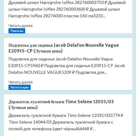
Душевой шланг Hansgrohe Isiflex 282760003750 ₽ Душевой
шланг Hansgrohe Isiflex 282760003600 ₽ Душевой шланг
Hansgrohe Isiflex 28276000 пластик 160 см3233...
Прочитать
Читать далее
больше
Унитазы
о
Душевой
Подсветка для сиденья Jacob Delafon Nouvelle Vague
шланг
E20915-CP (Лучшая цена)
Hansgrohe
Подсветка для сиденья Jacob Delafon Nouvelle Vague
Isiflex
E20915-CP5960 ₽ Подсветка для сиденья E20915-CP Jacob
28276000
(Лучшая
Delafon NOUVELLE VAGUE5209 ₽ Подсветка для...
цена)
Прочитать
Читать далее
больше
Аксессуары
о
Подсветка
Держатель туалетной бумаги Timo Selene 12035/03
для
(Лучшая цена)
сиденья
Держатель туалетной бумаги Timo Selene 12035/033774 ₽
Jacob
Timo Selene 14044/03 Держатель туалетной бумаги с
Delafon
Nouvelle
полкой для телефона (цвет чёрный)6468 ₽...
Vague