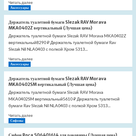
Прочитать
Читать далее
E20915-
больше
Аксессуары
CP
о
(Лучшая
Держатель
цена)
Держатель туалетной бумаги Slezak RAV Morava
туалетной
MKA0402Z вертикальный (Лучшая цена)
бумаги
Держатель туалетной бумаги Slezak RAV Morava MKA0402Z
Timo
вертикальный8290 ₽ Держатель туалетной бумаги Rav
Selene
12035/03
Slezak Nil NLA0403 с полкой Хром 5313...
(Лучшая
Прочитать
Читать далее
цена)
больше
Аксессуары
о
Держатель
Держатель туалетной бумаги Slezak RAV Morava
туалетной
MKA0402SM вертикальный (Лучшая цена)
бумаги
Держатель туалетной бумаги Slezak RAV Morava
Slezak
MKA0402SM вертикальный5610 ₽ Держатель туалетной
RAV
Morava
бумаги Rav Slezak Nil NLA0403 с полкой Хром 5313...
MKA0402Z
Прочитать
Читать далее
вертикальный
больше
Сифоны
(Лучшая
о
цена)
Держатель
Сифон Roca 506401614 для раковины (Лучшая цена)