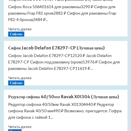
туалетной
Сифон Roca 506401614 для раковины3290 ₽ Сифон для
бумаги
раковины Frap F82 хром2882 ₽ Сифон для раковины Frap
Slezak
RAV
F82-4 бронза3484 ₽...
Morava
Прочитать
Читать далее
MKA0402SM
больше
Сифоны
вертикальный
о
(Лучшая
Сифон
цена)
Сифон Jacob Delafon E78297-CP (Лучшая цена)
Roca
Сифон Jacob Delafon E78297-CP12520 ₽ Jacob Delafon
506401614
E78297-CP Сифон под раковину (хром)13976 ₽ Сифон для
для
раковины
раковины Jacob Delafon E78297-CP11619 ₽...
(Лучшая
Прочитать
Читать далее
цена)
больше
Сифоны
о
Сифон
Редуктор сифона 40/50мм Ravak X01304 (Лучшая цена)
Jacob
Редуктор сифона 40/50мм Ravak X01304440 ₽ Редуктор
Delafon
сифона Ravak 40/50 мм490 ₽ Возможно, пригодится: Гофра
E78297-
CP
для сифона с гайкой 1...
(Лучшая
Прочитать
Читать далее
цена)