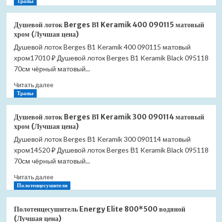
больше
Трапы
о
Редуктор
Душевой лоток Berges В1 Keramik 400 090115 матовый
сифона
хром (Лучшая цена)
40/50мм
Душевой лоток Berges В1 Keramik 400 090115 матовый
Ravak
хром17010 ₽ Душевой лоток Berges В1 Keramik Black 095118
X01304
(Лучшая
70см чёрный матовый...
цена)
Прочитать
Читать далее
больше
Трапы
о
Душевой
Душевой лоток Berges В1 Keramik 300 090114 матовый
лоток
хром (Лучшая цена)
Berges
Душевой лоток Berges В1 Keramik 300 090114 матовый
В1
хром14520 ₽ Душевой лоток Berges В1 Keramik Black 095118
Keramik
400
70см чёрный матовый...
090115
Прочитать
Читать далее
матовый
больше
Полотенцесушители
хром
о
(Лучшая
Душевой
цена)
Полотенцесушитель Energy Elite 800*500 водяной
лоток
(Лучшая цена)