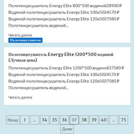
Berges
Полотенцесушитель Energy Elite 800*500 водяной28900 ₽
В1
Водяной полотенцесушитель Energy Elite 100x5024570 ₽
Keramik
300
Водяной полотенцесушитель Energy Elite 120x5037580 ₽
090114
Полотенцесушитель водяной...
матовый
Прочитать
хром
Читать далее
больше
Полотенцесушители
(Лучшая
о
цена)
Полотенцесушитель
Полотенцесушитель Energy Elite 1200*500 водяной
Energy
(Лучшая цена)
Elite
Полотенцесушитель Energy Elite 1200*500 водяной37580 ₽
800*500
Водяной полотенцесушитель Energy Elite 100x5024570 ₽
водяной
(Лучшая
Водяной полотенцесушитель Energy Elite 120x5037580 ₽
цена)
Полотенцесушитель водяной...
Прочитать
Читать далее
больше
о
Полотенцесушитель
Пагинация
Energy
Назад
1
…
34
35
36
37
38
39
40
…
75
Elite
записей
Далее
1200*500