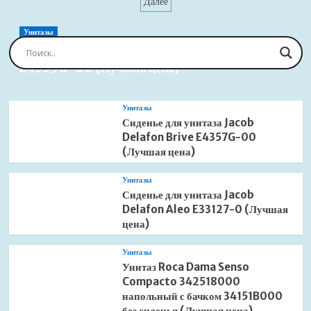
записей
Далее
Soprano
(Лучшая
UJAK102-
цена)
0
Унитазы
напольный
Сиденье для унитаза Jacob Delafon Brive
с
E4359G-00 (Лучшая цена)
бачком
ETAK212-
0
Унитазы
без
Сиденье для унитаза Jacob
сиденья
Delafon Brive E4357G-00
(Лучшая
цена)
(Лучшая цена)
Унитазы
Сиденье для унитаза Jacob
Delafon Aleo E33127-0 (Лучшая
цена)
Унитазы
Унитаз Roca Dama Senso
Compacto 342518000
напольный с бачком 34151B000
без сиденья (Лучшая цена)