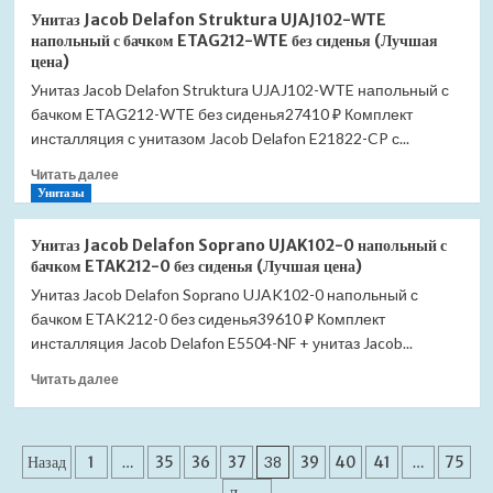
Душевой
цена)
Унитаз Jacob Delafon Struktura UJAJ102-WTE
поддон
напольный с бачком ETAG212-WTE без сиденья (Лучшая
прямоугольный
цена)
RGW
Унитаз Jacob Delafon Struktura UJAJ102-WTE напольный с
B/CL-
бачком ETAG212-WTE без сиденья27410 ₽ Комплект
S
900×1000
инсталляция с унитазом Jacob Delafon E21822-CP с...
16180290-
Прочитать
Читать далее
51
больше
Унитазы
(Лучшая
о
цена)
Унитаз
Унитаз Jacob Delafon Soprano UJAK102-0 напольный с
Jacob
бачком ETAK212-0 без сиденья (Лучшая цена)
Delafon
Унитаз Jacob Delafon Soprano UJAK102-0 напольный с
Struktura
бачком ETAK212-0 без сиденья39610 ₽ Комплект
UJAJ102-
WTE
инсталляция Jacob Delafon E5504-NF + унитаз Jacob...
напольный
Прочитать
Читать далее
с
больше
бачком
о
ETAG212-
Унитаз
WTE
Пагинация
Jacob
Назад
1
…
35
36
37
38
39
40
41
…
75
без
Delafon
сиденья