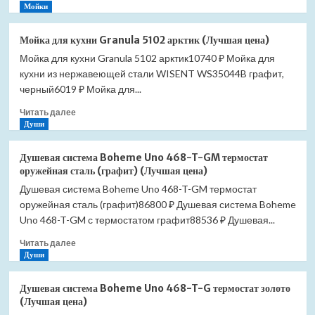
больше
Мойки
цена)
о
Мойка
Мойка для кухни Granula 5102 арктик (Лучшая цена)
для
Мойка для кухни Granula 5102 арктик10740 ₽ Мойка для
кухни
кухни из нержавеющей стали WISENT WS35044B графит,
Granula
5102
черный6019 ₽ Мойка для...
базальт
Прочитать
Читать далее
(Лучшая
больше
Души
цена)
о
Мойка
Душевая система Boheme Uno 468-T-GM термостат
для
оружейная сталь (графит) (Лучшая цена)
кухни
Душевая система Boheme Uno 468-T-GM термостат
Granula
оружейная сталь (графит)86800 ₽ Душевая система Boheme
5102
арктик
Uno 468-T-GM с термостатом графит88536 ₽ Душевая...
(Лучшая
Прочитать
Читать далее
цена)
больше
Души
о
Душевая
Душевая система Boheme Uno 468-T-G термостат золото
система
(Лучшая цена)
Boheme