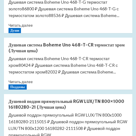
Душевая система Boheme Uno 468-T-G термостат
Uno
золото86800 ₽ Душевая система Boheme Uno 468-T-G с
468-
T-
термостатом золото88536 ₽ Душевая система Boheme...
GM
Прочитать
Читать далее
термостат
больше
Души
оружейная
о
сталь
Душевая
(графит)
Душевая система Boheme Uno 468-T-CR термостат хром
система
(Лучшая
(Лучшая цена)
Boheme
цена)
Душевая система Boheme Uno 468-T-CR термостат
Uno
хром80424 ₽ Душевая система Boheme Uno 468-T-CR с
468-
T-
термостатом хром82032 ₽ Душевая система Boheme...
G
Прочитать
Читать далее
термостат
больше
Поддоны
золото
о
(Лучшая
Душевая
цена)
Душевой поддон прямоугольный RGW LUX/TN 800×1000
система
16180280-21 (Лучшая цена)
Boheme
Душевой поддон прямоугольный RGW LUX/TN 800x1000
Uno
16180280-2115015 ₽ Душевой поддон прямоугольный RGW
468-
T-
LUX/TN 800x1200 16180282-2111508 ₽ Душевой поддон
CR
прямоугольный RGW...