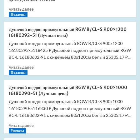
термостат
Прочитать
хром
Читать далее
больше
Поддоны
(Лучшая
о
цена)
Душевой
Душевой поддон прямоугольный RGW B/CL-S 900×1200
поддон
16180292-51 (Лучшая цена)
прямоугольный
Душевой поддон прямоугольный RGW B/CL-S 900x1200
RGW
16180292-5118425 ₽ Душевой поддон прямоугольный RGW
LUX/TN
800×1000
BC/L 16180682-91 с сиденьем 80x120см белый 25305.17 ₽...
16180280-
Прочитать
Читать далее
21
больше
Поддоны
(Лучшая
о
цена)
Душевой
Душевой поддон прямоугольный RGW B/CL-S 900×1000
поддон
16180290-51 (Лучшая цена)
прямоугольный
Душевой поддон прямоугольный RGW B/CL-S 900x1000
RGW
16180290-5116830 ₽ Душевой поддон прямоугольный RGW
B/CL-
S
BC/L 16180682-91 с сиденьем 80x120см белый 25305.17 ₽...
900×1200
Прочитать
Читать далее
16180292-
больше
Унитазы
51
о
(Лучшая