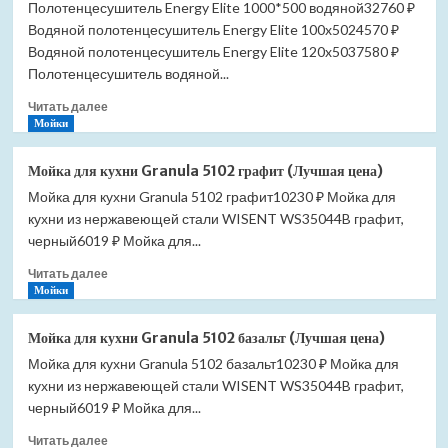
Полотенцесушитель Energy Elite 1000*500 водяной32760 ₽
Водяной полотенцесушитель Energy Elite 100x5024570 ₽
Водяной полотенцесушитель Energy Elite 120x5037580 ₽
Полотенцесушитель водяной...
Прочитать
Читать далее
больше
Мойки
о
Полотенцесушитель
Мойка для кухни Granula 5102 графит (Лучшая цена)
Energy
Мойка для кухни Granula 5102 графит10230 ₽ Мойка для
Elite
кухни из нержавеющей стали WISENT WS35044B графит,
1000*500
водяной
черный6019 ₽ Мойка для...
(Лучшая
Прочитать
Читать далее
цена)
больше
Мойки
о
Мойка
Мойка для кухни Granula 5102 базальт (Лучшая цена)
для
Мойка для кухни Granula 5102 базальт10230 ₽ Мойка для
кухни
кухни из нержавеющей стали WISENT WS35044B графит,
Granula
5102
черный6019 ₽ Мойка для...
графит
Прочитать
Читать далее
(Лучшая