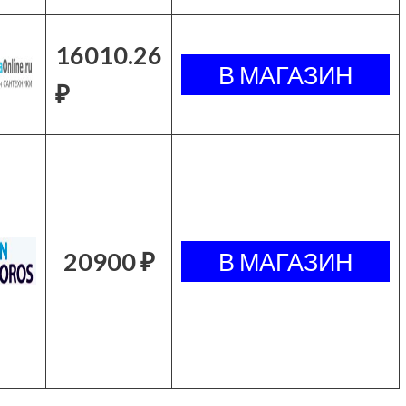
16010.26
₽
20900 ₽