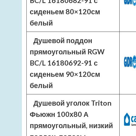
BC/L 16180682-91 с
сиденьем 80×120см
белый
Душевой поддон
прямоугольный RGW
BC/L 16180692-91 с
сиденьем 90×120см
белый
Душевой уголок Triton
Фьюжн 100х80 А
прямоугольный, низкий