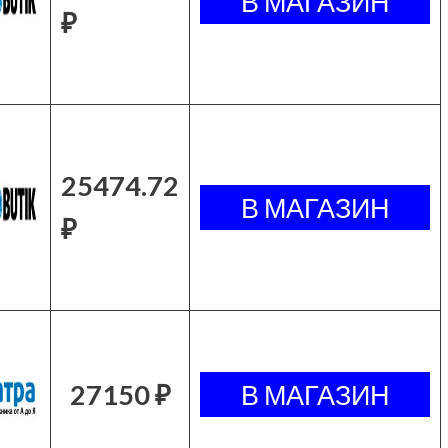
₽
25474.72
₽
27150 ₽