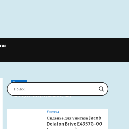
азы
Унитазы
Сиденье для унитаза Jacob Delafon Brive
E4359G-00 (Лучшая цена)
Унитазы
Сиденье для унитаза Jacob
Delafon Brive E4357G-00