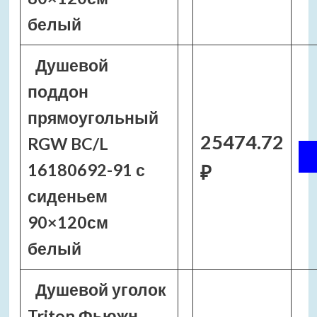
белый
Душевой
поддон
прямоугольный
25474.72
RGW BC/L
16180692-91 с
₽
сиденьем
90×120см
белый
Душевой уголок
Triton Фьюжн