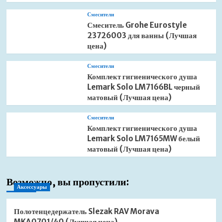
Смесители
Смеситель Grohe Eurostyle
23726003 для ванны (Лучшая
цена)
Смесители
Комплект гигиенического душа
Lemark Solo LM7166BL черный
матовый (Лучшая цена)
Смесители
Комплект гигиенического душа
Lemark Solo LM7165MW белый
матовый (Лучшая цена)
Возможно, вы пропустили:
Аксессуары
Полотенцедержатель Slezak RAV Morava
MKA0701/40 (Лучшая цена)