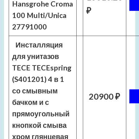
Hansgrohe Croma
₽
100 Multi/Unica
27791000
Инсталляция
для унитазов
TECE TECEspring
(S401201) 4 в 1
со смывным
20900 ₽
бачком и с
прямоугольный
кнопкой смыва
хром глянцевая