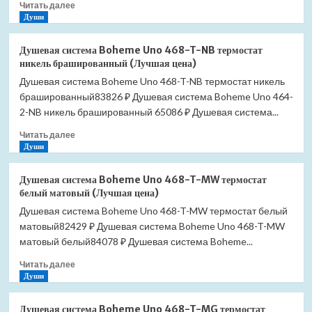
Прочитать
Читать далее
(Лучшая
больше
Души
цена)
о
Мойка
Душевая система Boheme Uno 468-T-NB термостат
для
никель брашированный (Лучшая цена)
кухни
Душевая система Boheme Uno 468-T-NB термостат никель
Granula
брашированный83826 ₽ Душевая система Boheme Uno 464-
7001
шварц
2-NB никель брашированный 65086 ₽ Душевая система...
(Лучшая
Прочитать
Читать далее
цена)
больше
Души
о
Душевая
Душевая система Boheme Uno 468-T-MW термостат
система
белый матовый (Лучшая цена)
Boheme
Душевая система Boheme Uno 468-T-MW термостат белый
Uno
матовый82429 ₽ Душевая система Boheme Uno 468-T-MW
468-
T-
матовый белый84078 ₽ Душевая система Boheme...
NB
Прочитать
Читать далее
термостат
больше
Души
никель
о
брашированный
Душевая
(Лучшая
Душевая система Boheme Uno 468-T-MG термостат