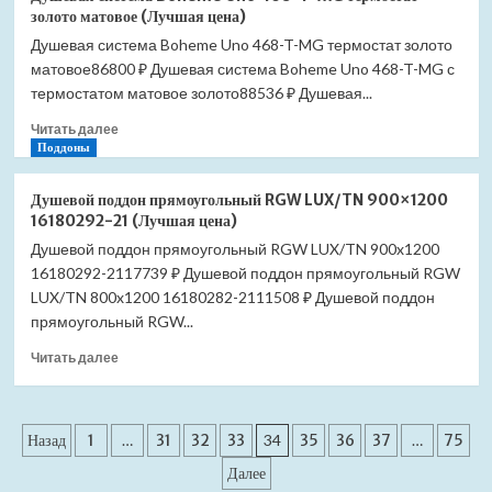
система
цена)
золото матовое (Лучшая цена)
Boheme
Душевая система Boheme Uno 468-T-MG термостат золото
Uno
матовое86800 ₽ Душевая система Boheme Uno 468-T-MG с
468-
T-
термостатом матовое золото88536 ₽ Душевая...
MW
Прочитать
Читать далее
термостат
больше
Поддоны
белый
о
матовый
Душевая
(Лучшая
Душевой поддон прямоугольный RGW LUX/TN 900×1200
система
цена)
16180292-21 (Лучшая цена)
Boheme
Душевой поддон прямоугольный RGW LUX/TN 900x1200
Uno
16180292-2117739 ₽ Душевой поддон прямоугольный RGW
468-
T-
LUX/TN 800x1200 16180282-2111508 ₽ Душевой поддон
MG
прямоугольный RGW...
термостат
Прочитать
золото
Читать далее
больше
матовое
о
(Лучшая
Душевой
цена)
Пагинация
поддон
Назад
1
…
31
32
33
34
35
36
37
…
75
прямоугольный
записей
Далее
RGW