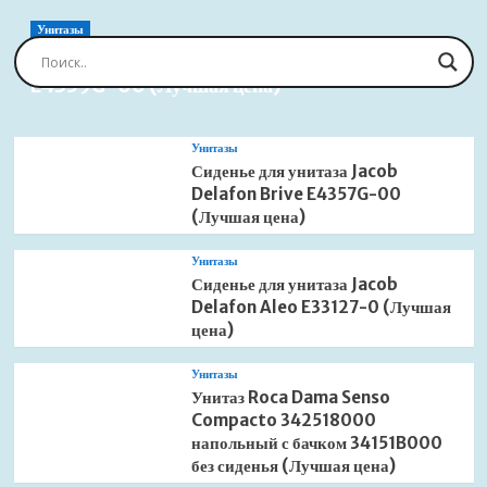
LUX/TN
900×1200
Унитазы
16180292-
Сиденье для унитаза Jacob Delafon Brive
21
E4359G-00 (Лучшая цена)
(Лучшая
цена)
Унитазы
Сиденье для унитаза Jacob
Delafon Brive E4357G-00
(Лучшая цена)
Унитазы
Сиденье для унитаза Jacob
Delafon Aleo E33127-0 (Лучшая
цена)
Унитазы
Унитаз Roca Dama Senso
Compacto 342518000
напольный с бачком 34151B000
без сиденья (Лучшая цена)