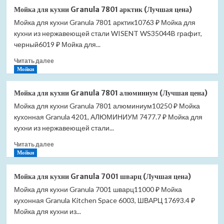
Сифон
Мойка для кухни Granula 7801 арктик (Лучшая цена)
для
Мойка для кухни Granula 7801 арктик10763 ₽ Мойка для
душевых
кухни из нержавеющей стали WISENT WS35044B графит,
поддонов
Ravak
черный6019 ₽ Мойка для...
Standard
Прочитать
Читать далее
90
больше
Мойки
X01314
о
(Лучшая
Мойка
цена)
Мойка для кухни Granula 7801 алюминиум (Лучшая цена)
для
Мойка для кухни Granula 7801 алюминиум10250 ₽ Мойка
кухни
кухонная Granula 4201, АЛЮМИНИУМ 7477.7 ₽ Мойка для
Granula
7801
кухни из нержавеющей стали...
арктик
Прочитать
Читать далее
(Лучшая
больше
Мойки
цена)
о
Мойка
Мойка для кухни Granula 7001 шварц (Лучшая цена)
для
Мойка для кухни Granula 7001 шварц11000 ₽ Мойка
кухни
кухонная Granula Kitchen Space 6003, ШВАРЦ 17693.4 ₽
Granula
7801
Мойка для кухни из...
алюминиум