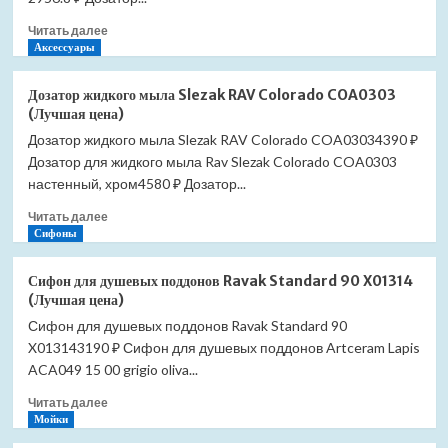
MKA0303CMAT
Прочитать
Читать далее
(Лучшая
больше
Аксессуары
цена)
о
Дозатор
Дозатор жидкого мыла Slezak RAV Colorado COA0303
жидкого
(Лучшая цена)
мыла
Дозатор жидкого мыла Slezak RAV Colorado COA03034390 ₽
Slezak
Дозатор для жидкого мыла Rav Slezak Colorado COA0303
RAV
Morava
настенный, хром4580 ₽ Дозатор...
MKA0303
Прочитать
Читать далее
(Лучшая
больше
Сифоны
цена)
о
Дозатор
Сифон для душевых поддонов Ravak Standard 90 X01314
жидкого
(Лучшая цена)
мыла
Сифон для душевых поддонов Ravak Standard 90
Slezak
X013143190 ₽ Сифон для душевых поддонов Artceram Lapis
RAV
Colorado
ACA049 15 00 grigio oliva...
COA0303
Прочитать
Читать далее
(Лучшая
больше
Мойки
цена)
о