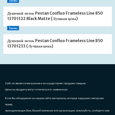
Трапы
Душевой лоток Pestan Confluo Frameless Line 850
13701322 Black Matte (Лучшая цена)
Трапы
Душевой лоток Pestan Confluo Frameless Line 850
13701233 (Лучшая цена)
Сайт не является магазином и не осуществляет продажи товаров.
Цены на продукты могут отличаться от заявленных.
Если Вы обнаружили на нашем сайте материалы, которые нарушают авторские
права,
принадлежащие Вам, Вашей компании или организации, пожалуйста, сообщите нам.