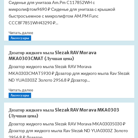
Сиденье для унитаза Am.Pm C117852WH с
микролифтом9690 ₽ Сиденье для унитаза с крышкой
быстросъемное с микролифтом AM.PM Func
CCC8F7851WH43290 ₽...
Прочитать
Читать далее
больше
Аксессуары
о
Сиденье
Дозатор жидкого мыла Slezak RAV Morava
для
MKA0303CMAT (Лучшая цена)
унитаза
Дозатор жидкого мыла Slezak RAV Morava
Am.Pm
MKA0303CMAT5930 ₽ Дозатор для жидкого мыла Rav Slezak
C117852WH
с
ND YUA0303Z Золото 2956.8 ₽ Дозатор...
микролифтом
Прочитать
Читать далее
(Лучшая
больше
Аксессуары
цена)
о
Дозатор
Дозатор жидкого мыла Slezak RAV Morava MKA0303
жидкого
(Лучшая цена)
мыла
Дозатор жидкого мыла Slezak RAV Morava MKA03035030 ₽
Slezak
Дозатор для жидкого мыла Rav Slezak ND YUA0303Z Золото
RAV
Morava
2956.8 ₽ Дозатор...