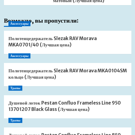
матовый (Лучшая цена)
Возможно, вы пропустили:
Аксессуары
Полотенцедержатель Slezak RAV Morava
MKA0701/40 (Лучшая цена)
Аксессуары
Полотенцедержатель Slezak RAV Morava MKA0104SM
кольцо (Лучшая цена)
Трапы
Душевой лоток Pestan Confluo Frameless Line 950
13701207 Black Glass (Лучшая цена)
Трапы