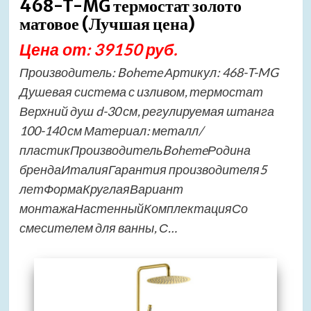
468-T-MG термостат золото
матовое (Лучшая цена)
Цена от: 39150 руб.
Производитель: Boheme Артикул: 468-T-MG
Душевая система с изливом, термостат
Верхний душ d-30 см, регулируемая штанга
100-140 см Материал: металл/
пластикПроизводительBohemeРодина
брендаИталияГарантия производителя5
летФормаКруглаяВариант
монтажаНастенныйКомплектацияСо
смесителем для ванны, С…