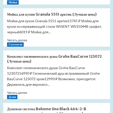
больше
Мойки
цена)
о
Мойка
Мойка для кухни Granula 5551 арктик (Лучшая цена)
для
Мойка для кухни Granula 5551 арктик13745 ₽ Мойка для
кухни
кухни из нержавеющей стали WISENT WS35044B графит,
Granula
5551
черный6019 ₽ Мойка для...
базальт
Прочитать
Читать далее
(Лучшая
больше
Смесители
цена)
о
Мойка
Комплект гигиенического душа Grohe BauCurve 123072
для
(Лучшая цена)
кухни
Комплект гигиенического душа Grohe BauCurve
Granula
12307216990 ₽ Гигиенический душ встраиваемый Grohe
5551
арктик
BauCurve 123072 хром12990 ₽ Возможно, пригодится:
(Лучшая
Держатель для верхнего...
цена)
Прочитать
Читать далее
больше
Души
о
Комплект
Душевая система Boheme Uno Black 464-2-B
гигиенического