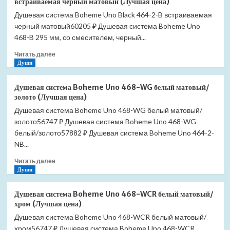
встраиваемая черный матовый (Лучшая цена)
душа
Душевая система Boheme Uno Black 464-2-B встраиваемая
Grohe
черный матовый60205 ₽ Душевая система Boheme Uno
BauCurve
123072
468-B 295 мм, со смесителем, черный...
(Лучшая
Прочитать
Читать далее
цена)
больше
Души
о
Душевая
Душевая система Boheme Uno 468-WG белый матовый/
система
золото (Лучшая цена)
Boheme
Душевая система Boheme Uno 468-WG белый матовый/
Uno
золото56747 ₽ Душевая система Boheme Uno 468-WG
Black
464-
белый/золото57882 ₽ Душевая система Boheme Uno 464-2-
2-
NB...
B
Прочитать
встраиваемая
Читать далее
больше
Души
черный
о
матовый
Душевая
(Лучшая
Душевая система Boheme Uno 468-WCR белый матовый/
система
цена)
хром (Лучшая цена)
Boheme
Душевая система Boheme Uno 468-WCR белый матовый/
Uno
хром56747 ₽ Душевая система Boheme Uno 468-WCR
468-