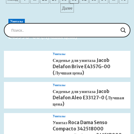
Delafon
записей
Далее
Viragio
4449K-
00
Унитазы
напольный
Сиденье для унитаза Jacob Delafon Brive
с
E4359G-00 (Лучшая цена)
бачком
E4770-
00
Унитазы
с
Сиденье для унитаза Jacob
сиденьем
Delafon Brive E4357G-00
микролифт
(Лучшая
(Лучшая цена)
цена)
Унитазы
Сиденье для унитаза Jacob
Delafon Aleo E33127-0 (Лучшая
цена)
Унитазы
Унитаз Roca Dama Senso
Compacto 342518000