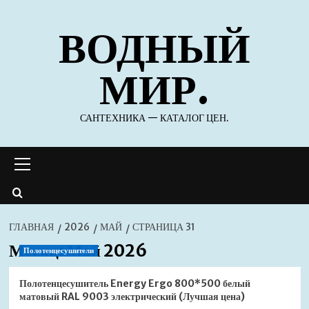
Перейти
ВОДНЫЙ
к
содержимому
МИР.
САНТЕХНИКА — КАТАЛОГ ЦЕН.
Основное
меню
ГЛАВНАЯ
2026
МАЙ
СТРАНИЦА 31
Месяц:
Май 2026
Полотенцесушители
Полотенцесушитель Energy Ergo 800*500 белый
матовый RAL 9003 электрический (Лучшая цена)