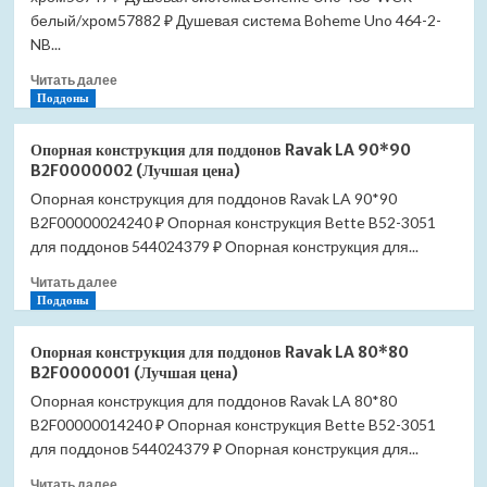
WG
белый/хром57882 ₽ Душевая система Boheme Uno 464-2-
белый
NB...
матовый/
Прочитать
золото
Читать далее
больше
Поддоны
(Лучшая
о
цена)
Душевая
Опорная конструкция для поддонов Ravak LA 90*90
система
B2F0000002 (Лучшая цена)
Boheme
Опорная конструкция для поддонов Ravak LA 90*90
Uno
B2F00000024240 ₽ Опорная конструкция Bette B52-3051
468-
WCR
для поддонов 544024379 ₽ Опорная конструкция для...
белый
Прочитать
Читать далее
матовый/
больше
Поддоны
хром
о
(Лучшая
Опорная
цена)
Опорная конструкция для поддонов Ravak LA 80*80
конструкция
B2F0000001 (Лучшая цена)
для
Опорная конструкция для поддонов Ravak LA 80*80
поддонов
B2F00000014240 ₽ Опорная конструкция Bette B52-3051
Ravak
LA
для поддонов 544024379 ₽ Опорная конструкция для...
90*90
Прочитать
Читать далее
B2F0000002