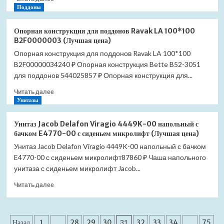
больше
Поддоны
(Лучшая
о
цена)
Опорная
Опорная конструкция для поддонов Ravak LA 100*100
конструкция
B2F0000003 (Лучшая цена)
для
Опорная конструкция для поддонов Ravak LA 100*100
поддонов
B2F00000034240 ₽ Опорная конструкция Bette B52-3051
Ravak
LA
для поддонов 544025857 ₽ Опорная конструкция для...
80*80
Прочитать
Читать далее
B2F0000001
больше
Унитазы
(Лучшая
о
цена)
Опорная
Унитаз Jacob Delafon Viragio 4449K-00 напольный с
конструкция
бачком E4770-00 с сиденьем микролифт (Лучшая цена)
для
Унитаз Jacob Delafon Viragio 4449K-00 напольный с бачком
поддонов
E4770-00 с сиденьем микролифт87860 ₽ Чаша напольного
Ravak
LA
унитаза с сиденьем микролифт Jacob...
100*100
Прочитать
Читать далее
B2F0000003
больше
(Лучшая
о
цена)
Унитаз
Пагинация
Jacob
Назад
1
…
28
29
30
31
32
33
34
…
75