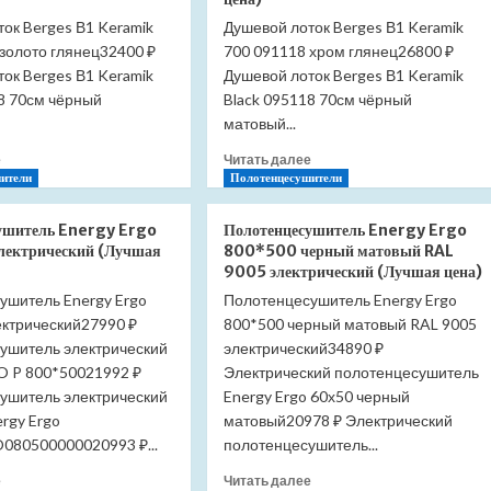
RGW
RGW
ок Berges В1 Keramik
Душевой лоток Berges В1 Keramik
S-
S-
золото глянец32400 ₽
15
700 091118 хром глянец26800 ₽
10
44241500-
18241110-
ок Berges В1 Keramik
Душевой лоток Berges В1 Keramik
01
00
18 70см чёрный
Black 095118 70см чёрный
(Лучшая
(Лучшая
матовый...
цена)
цена)
Прочитать
Прочитать
е
Читать далее
больше
больше
ители
Полотенцесушители
о
о
Душевой
Душевой
ушитель Energy Ergo
Полотенцесушитель Energy Ergo
лоток
лоток
ектрический (Лучшая
800*500 черный матовый RAL
Berges
Berges
9005 электрический (Лучшая цена)
В1
В1
ушитель Energy Ergo
Полотенцесушитель Energy Ergo
Keramik
Keramik
ектрический27990 ₽
700
800*500 черный матовый RAL 9005
700
092118
091118
ушитель электрический
электрический34890 ₽
золото
хром
O P 800*50021992 ₽
Электрический полотенцесушитель
глянец
глянец
ушитель электрический
Energy Ergo 60х50 черный
(Лучшая
(Лучшая
rgy Ergo
матовый20978 ₽ Электрический
цена)
цена)
80500000020993 ₽...
полотенцесушитель...
Прочитать
Прочитать
е
Читать далее