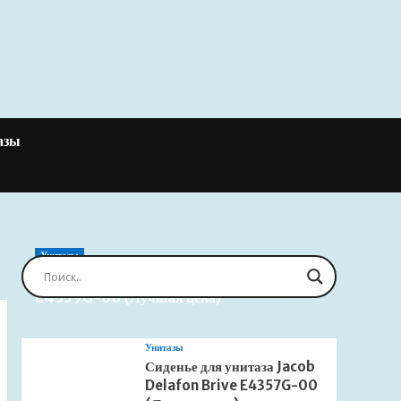
азы
Унитазы
Сиденье для унитаза Jacob Delafon Brive
E4359G-00 (Лучшая цена)
Унитазы
Сиденье для унитаза Jacob
Delafon Brive E4357G-00