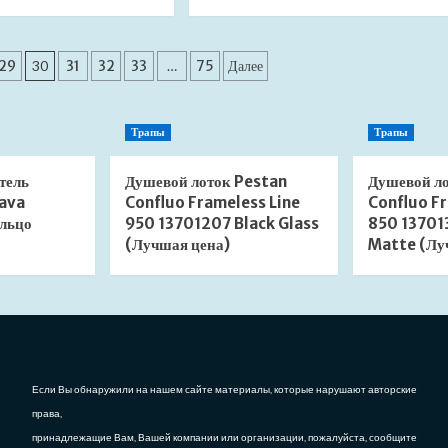
больше
больше
о
о
Полотенцесушитель
Полотенцесушитель
Energy
Energy
29
30
31
32
33
…
75
Далее
Ergo
Ergo
800*500
800*500
электрический
черный
Трапы
Трапы
(Лучшая
матовый
цена)
RAL
9005
тель
Душевой лоток Pestan
Душевой л
электрический
ava
Confluo Frameless Line
Confluo Fr
(Лучшая
льцо
950 13701207 Black Glass
850 13701
цена)
(Лучшая цена)
Matte (Лу
Если Вы обнаружили на нашем сайте материалы, которые нарушают авторские
права,
принадлежащие Вам, Вашей компании или организации, пожалуйста, сообщите