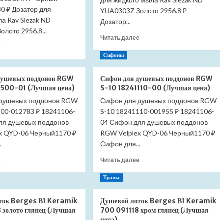
0 ₽ Дозатор для
YUA0303Z Золото 2956.8 ₽
а Rav Slezak ND
Дозатор...
лото 2956.8...
Прочитать
Читать далее
Прочитать
больше
е
больше
о
Сифоны
о
Дозатор
Дозатор
жидкого
душевых поддонов RGW
Сифон для душевых поддонов RGW
жидкого
мыла
500-01 (Лучшая цена)
S-10 18241110-00 (Лучшая цена)
мыла
Slezak
 душевых поддонов RGW
Сифон для душевых поддонов RGW
Slezak
RAV
500-012783 ₽ 18241106-
RAV
S-10 18241110-001955 ₽ 18241106-
Morava
Yukon
MKA0303Z
ля душевых поддонов
04 Сифон для душевых поддонов
YUA0303CMAT
(Лучшая
x QYD-06 Черный1170 ₽
RGW Velplex QYD-06 Черный1170 ₽
черный
цена)
.
Сифон для...
матовый
(Лучшая
Прочитать
Прочитать
е
Читать далее
цена)
больше
больше
о
о
Трапы
Сифон
Сифон
для
для
ток Berges В1 Keramik
Душевой лоток Berges В1 Keramik
душевых
душевых
 золото глянец (Лучшая
700 091118 хром глянец (Лучшая
поддонов
поддонов
цена)