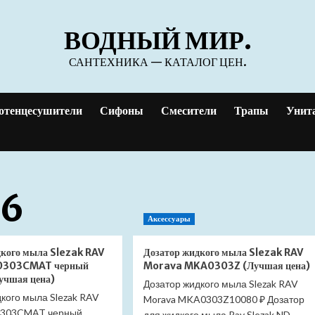
ВОДНЫЙ МИР.
САНТЕХНИКА — КАТАЛОГ ЦЕН.
отенцесушители
Сифоны
Смесители
Трапы
Унит
26
Аксессуары
дкого мыла Slezak RAV
Дозатор жидкого мыла Slezak RAV
0303CMAT черный
Morava MKA0303Z (Лучшая цена)
учшая цена)
Дозатор жидкого мыла Slezak RAV
кого мыла Slezak RAV
Morava MKA0303Z10080 ₽ Дозатор
0303CMAT черный
для жидкого мыла Rav Slezak ND