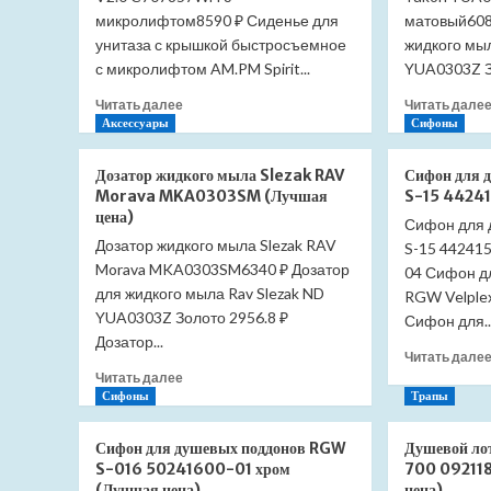
микролифтом8590 ₽ Сиденье для
матовый608
унитаза с крышкой быстросъемное
жидкого мыл
с микролифтом AM.PM Spirit...
YUA0303Z Зо
Прочитать
Читать далее
Читать дале
больше
Аксессуары
Сифоны
о
Сиденье
Дозатор жидкого мыла Slezak RAV
Сифон для 
для
Morava MKA0303SM (Лучшая
S-15 44241
унитаза
цена)
Сифон для
Am.Pm
Дозатор жидкого мыла Slezak RAV
Spirit
S-15 44241
Morava MKA0303SM6340 ₽ Дозатор
V2.0
04 Сифон д
C707857WH
для жидкого мыла Rav Slezak ND
RGW Velple
с
YUA0303Z Золото 2956.8 ₽
Сифон для..
микролифтом
Дозатор...
(Лучшая
Читать дале
цена)
Прочитать
Читать далее
больше
Сифоны
Трапы
о
Дозатор
Сифон для душевых поддонов RGW
Душевой ло
жидкого
S-016 50241600-01 хром
700 092118
мыла
(Лучшая цена)
цена)