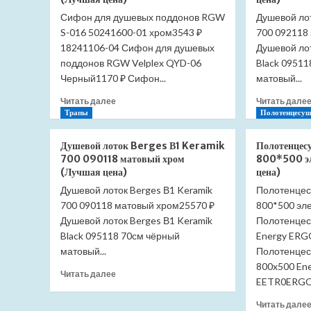
Slezak
Сифон для душевых поддонов RGW
Душевой лот
RAV
S-016 50241600-01 хром3543 ₽
Morava
700 092118 
MKA0303SM
18241106-04 Сифон для душевых
Душевой лот
(Лучшая
поддонов RGW Velplex QYD-06
Black 0951
цена)
Черный1170 ₽ Сифон...
матовый...
Прочитать
Читать далее
Читать дале
больше
Трапы
Полотенцесуш
о
Сифон
Душевой лоток Berges В1 Keramik
Полотенцес
для
700 090118 матовый хром
800*500 эл
душевых
(Лучшая цена)
цена)
поддонов
Душевой лоток Berges В1 Keramik
Полотенцес
RGW
700 090118 матовый хром25570 ₽
S-
800*500 эл
016
Душевой лоток Berges В1 Keramik
Полотенцес
50241600-
Black 095118 70см чёрный
Energy ERG
01
матовый...
Полотенцес
хром
800x500 Ene
(Лучшая
Прочитать
Читать далее
EETR0ERGO0
цена)
больше
о
Читать дале