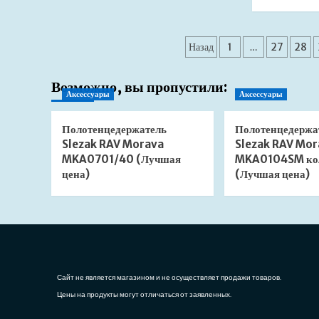
Душевой
лоток
Berges
Пагинация
В1
Назад
1
…
27
28
Keramik
записей
700
090118
Возможно, вы пропустили:
Аксессуары
Аксессуары
матовый
хром
(Лучшая
Полотенцедержатель
Полотенцедержа
цена)
Slezak RAV Morava
Slezak RAV Mor
MKA0701/40 (Лучшая
MKA0104SM ко
цена)
(Лучшая цена)
Сайт не является магазином и не осуществляет продажи товаров.
Цены на продукты могут отличаться от заявленных.