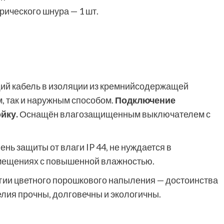
ического шнура — 1 шт.
ий кабель в изоляции из кремнийсодержащей
, так и наружным способом.
Подключение
йку.
Оснащён влагозащищенным выключателем с
ень защиты от влаги IP 44, не нуждается в
омещениях с повышенной влажностью.
гии цветного порошкового напыления — достоинства
елия прочны, долговечны и экологичны.