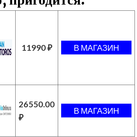
11990 ₽
26550.00
₽