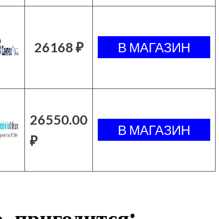
26168 ₽
26550.00
₽
, пригодится: