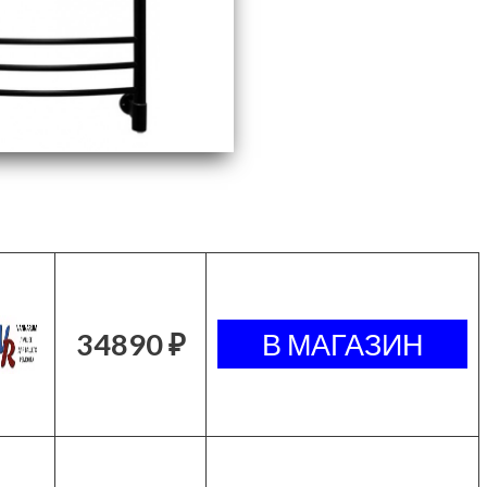
34890 ₽