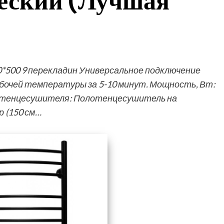
еский (Лучшая
0*500 9 перекладин Универсальное подключение
абочей температуры за 5-10 минут. Мощность, Вт:
лотенцесушителя: Полотенцесушитель на
 (150 см…