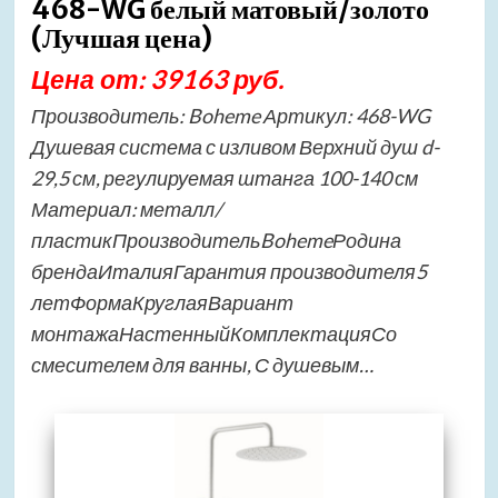
468-WG белый матовый/золото
(Лучшая цена)
Цена от: 39163 руб.
Производитель: Boheme Артикул: 468-WG
Душевая система с изливом Верхний душ d-
29,5 см, регулируемая штанга 100-140 см
Материал: металл/
пластикПроизводительBohemeРодина
брендаИталияГарантия производителя5
летФормаКруглаяВариант
монтажаНастенныйКомплектацияСо
смесителем для ванны, С душевым…