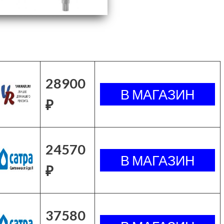
28900
₽
24570
₽
37580