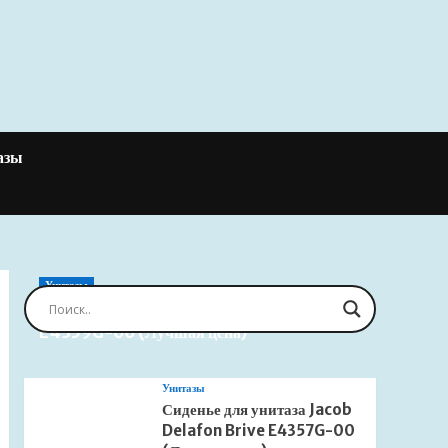
азы
Унитазы
Сиденье для унитаза Jacob Delafon Brive
E4359G-00 (Лучшая цена)
Унитазы
Сиденье для унитаза Jacob
Delafon Brive E4357G-00