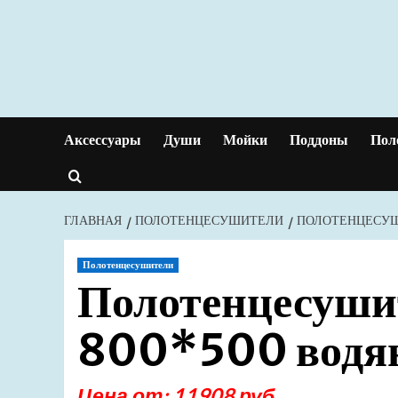
Перейти
к
содержимому
Аксессуары
Души
Мойки
Поддоны
Пол
ГЛАВНАЯ
ПОЛОТЕНЦЕСУШИТЕЛИ
ПОЛОТЕНЦЕСУШИ
Полотенцесушители
Полотенцесушит
800*500 водян
Цена от: 11908 руб.