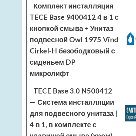
Комплект инсталляция
TECE Base 9400412 4 в 1 с
кнопкой смыва + Унитаз
подвесной Owl 1975 Vind
Cirkel-H безободковый с
сиденьем DP
микролифт
TECE Base 3.0 N500412
— Система инсталляции
для подвесного унитаза |
4 в 1, в комплекте с
клавишей смыва (хром)