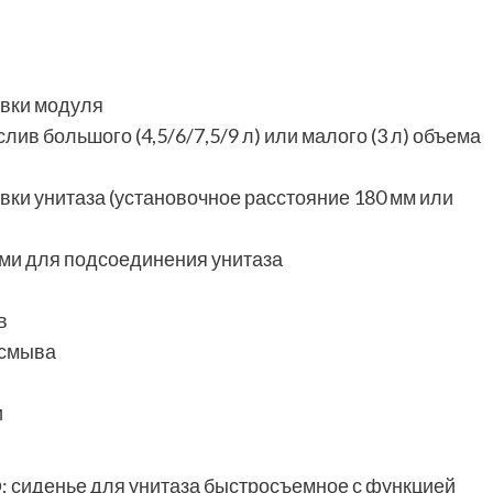
овки модуля
ив большого (4,5/6/7,5/9 л) или малого (3 л) объема
ки унитаза (установочное расстояние 180 мм или
ми для подсоединения унитаза
в
 смыва
и
 сиденье для унитаза быстросъемное с функцией