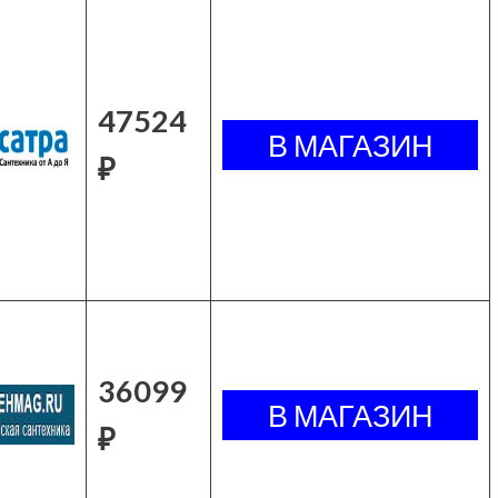
47524
₽
36099
₽