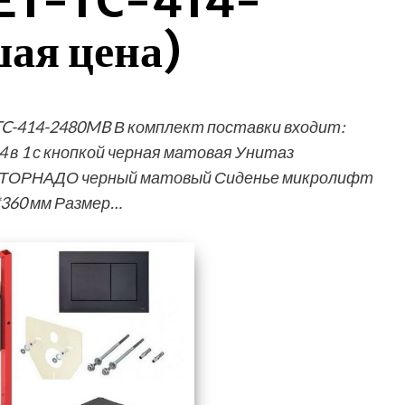
ET-TC-414-
ая цена)
-TC-414-2480MB В комплект поставки входит:
 в 1 с кнопкой черная матовая Унитаз
ыв ТОРНАДО черный матовый Сиденье микролифт
*360 мм Размер…