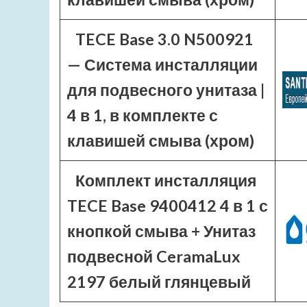
TECE Base 3.0 N500921
— Система инсталляции
для подвесного унитаза |
4 в 1, в комплекте с
клавишей смыва (хром)
Комплект инсталляция
TECE Base 9400412 4 в 1 с
кнопкой смыва + Унитаз
подвесной CeramaLux
2197 белый глянцевый