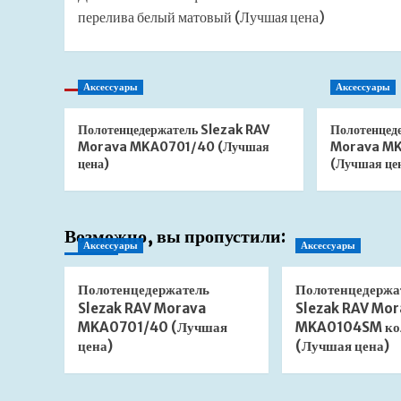
записи
перелива белый матовый (Лучшая цена)
Аксессуары
Аксессуары
Полотенцедержатель Slezak RAV
Полотенцед
Morava MKA0701/40 (Лучшая
Morava MK
цена)
(Лучшая це
Возможно, вы пропустили:
Аксессуары
Аксессуары
Полотенцедержатель
Полотенцедержа
Slezak RAV Morava
Slezak RAV Mor
MKA0701/40 (Лучшая
MKA0104SM ко
цена)
(Лучшая цена)