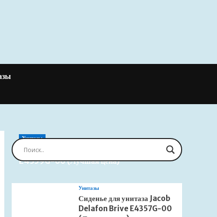
азы
Унитазы
Сиденье для унитаза Jacob Delafon Brive
E4359G-00 (Лучшая цена)
Унитазы
Сиденье для унитаза Jacob
Delafon Brive E4357G-00