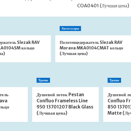
COA0401 (Лучшая цена)
Аксессуары
ержатель Slezak RAV
Полотенцедержатель Slezak RAV
A0104SM кольцо
Morava MKA0104CMAT кольцо
на)
(Лучшая цена)
Трапы
Трапы
тель
Душевой лоток Pestan
Душевой л
ava
Confluo Frameless Line
Confluo Fr
льцо
950 13701207 Black Glass
850 13701
(Лучшая цена)
Matte (Лу