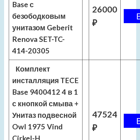
Base с
26000
безободковым
₽
унитазом Geberit
Renova SET-TC-
414-20305
Комплект
инсталляция TECE
Base 9400412 4 в 1
с кнопкой смыва +
47524
Унитаз подвесной
Owl 1975 Vind
₽
Cirkel-H