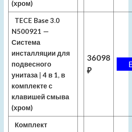
(хром)
TECE Base 3.0
N500921 —
Система
инсталляции для
36098
подвесного
₽
унитаза | 4 в 1, в
комплекте с
клавишей смыва
(хром)
Комплект