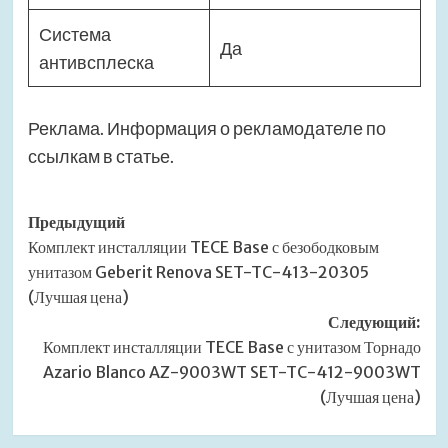
Система
Да
антивсплеска
Реклама. Информация о рекламодателе по
ссылкам в статье.
Навигация
Предыдущий
Комплект инсталляции TECE Base с безободковым
записи
унитазом Geberit Renova SET-TC-413-20305
(Лучшая цена)
Следующий:
Комплект инсталляции TECE Base с унитазом Торнадо
Azario Blanco AZ-9003WT SET-TC-412-9003WT
(Лучшая цена)