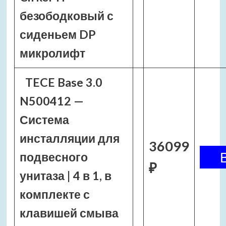
безободковый с
сиденьем DP
микролифт
TECE Base 3.0
N500412 —
Система
инсталляции для
36099
подвесного
₽
унитаза | 4 в 1, в
комплекте с
клавишей смыва