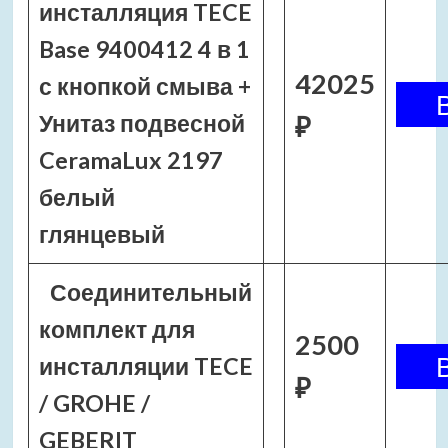
инсталляция TECE
Base 9400412 4 в 1
42025
с кнопкой смыва +
Унитаз подвесной
₽
CeramaLux 2197
белый
глянцевый
Соединительный
комплект для
2500
инсталляции TECE
₽
/ GROHE /
GEBERIT