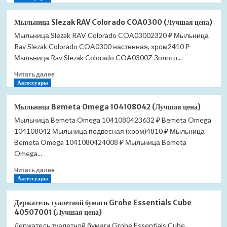
о
цена)
Мыльница
Мыльница Slezak RAV Colorado COA0300 (Лучшая цена)
Slezak
Мыльница Slezak RAV Colorado COA03002320 ₽ Мыльница
RAV
Rav Slezak Colorado COA0300 настенная, хром2410 ₽
Colorado
COA0301
Мыльница Rav Slezak Colorado COA0300Z Золото...
(Лучшая
Прочитать
Читать далее
цена)
больше
Аксессуары
о
Мыльница
Мыльница Bemeta Omega 104108042 (Лучшая цена)
Slezak
Мыльница Bemeta Omega 1041080423632 ₽ Bemeta Omega
RAV
104108042 Мыльница подвесная (хром)4810 ₽ Мыльница
Colorado
COA0300
Bemeta Omega 1041080424008 ₽ Мыльница Bemeta
(Лучшая
Omega...
цена)
Прочитать
Читать далее
больше
Аксессуары
о
Мыльница
Держатель туалетной бумаги Grohe Essentials Cube
Bemeta
40507001 (Лучшая цена)
Omega
Держатель туалетной бумаги Grohe Essentials Cube
104108042