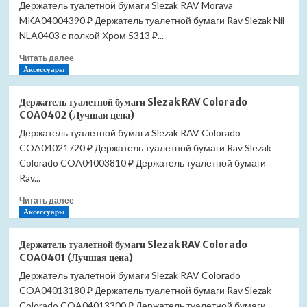
Держатель туалетной бумаги Slezak RAV Morava
MKA04004390 ₽ Держатель туалетной бумаги Rav Slezak Nil
NLA0403 с полкой Хром 5313 ₽...
Прочитать
Читать далее
больше
Аксессуары
о
Держатель
Держатель туалетной бумаги Slezak RAV Colorado
туалетной
COA0402 (Лучшая цена)
бумаги
Держатель туалетной бумаги Slezak RAV Colorado
Slezak
COA04021720 ₽ Держатель туалетной бумаги Rav Slezak
RAV
Morava
Colorado COA04003810 ₽ Держатель туалетной бумаги
MKA0400
Rav...
(Лучшая
Прочитать
цена)
Читать далее
больше
Аксессуары
о
Держатель
Держатель туалетной бумаги Slezak RAV Colorado
туалетной
COA0401 (Лучшая цена)
бумаги
Держатель туалетной бумаги Slezak RAV Colorado
Slezak
COA04013180 ₽ Держатель туалетной бумаги Rav Slezak
RAV
Colorado
Colorado COA04013300 ₽ Держатель туалетной бумаги