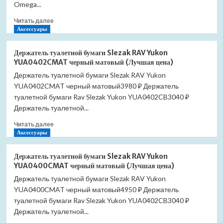
правый
Omega...
(Лучшая
Прочитать
цена)
Читать далее
больше
Аксессуары
о
Держатель
Держатель туалетной бумаги Slezak RAV Yukon
туалетной
YUA0402CMAT черный матовый (Лучшая цена)
бумаги
Держатель туалетной бумаги Slezak RAV Yukon
Bemeta
YUA0402CMAT черный матовый3980 ₽ Держатель
Omega
104112012
туалетной бумаги Rav Slezak Yukon YUA0402CB3040 ₽
левый
Держатель туалетной...
(Лучшая
Прочитать
цена)
Читать далее
больше
Аксессуары
о
Держатель
Держатель туалетной бумаги Slezak RAV Yukon
туалетной
YUA0400CMAT черный матовый (Лучшая цена)
бумаги
Держатель туалетной бумаги Slezak RAV Yukon
Slezak
YUA0400CMAT черный матовый4950 ₽ Держатель
RAV
Yukon
туалетной бумаги Rav Slezak Yukon YUA0402CB3040 ₽
YUA0402CMAT
Держатель туалетной...
черный