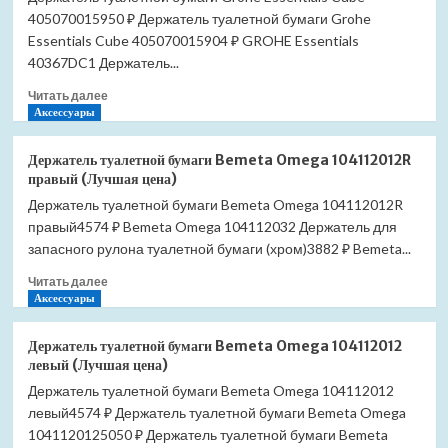
405070015950 ₽ Держатель туалетной бумаги Grohe
(Лучшая
цена)
Essentials Cube 405070015904 ₽ GROHE Essentials
40367DC1 Держатель...
Прочитать
Читать далее
больше
Аксессуары
о
Держатель
Держатель туалетной бумаги Bemeta Omega 104112012R
туалетной
правый (Лучшая цена)
бумаги
Держатель туалетной бумаги Bemeta Omega 104112012R
Grohe
правый4574 ₽ Bemeta Omega 104112032 Держатель для
Essentials
Cube
запасного рулона туалетной бумаги (хром)3882 ₽ Bemeta...
40507001
Прочитать
Читать далее
(Лучшая
больше
Аксессуары
цена)
о
Держатель
Держатель туалетной бумаги Bemeta Omega 104112012
туалетной
левый (Лучшая цена)
бумаги
Держатель туалетной бумаги Bemeta Omega 104112012
Bemeta
левый4574 ₽ Держатель туалетной бумаги Bemeta Omega
Omega
104112012R
1041120125050 ₽ Держатель туалетной бумаги Bemeta