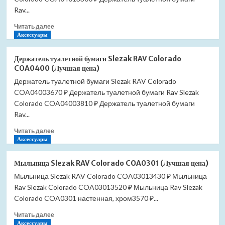
COA0402
Rav...
(Лучшая
Прочитать
цена)
Читать далее
больше
Аксессуары
о
Держатель
Держатель туалетной бумаги Slezak RAV Colorado
туалетной
COA0400 (Лучшая цена)
бумаги
Держатель туалетной бумаги Slezak RAV Colorado
Slezak
COA04003670 ₽ Держатель туалетной бумаги Rav Slezak
RAV
Colorado
Colorado COA04003810 ₽ Держатель туалетной бумаги
COA0401
Rav...
(Лучшая
Прочитать
цена)
Читать далее
больше
Аксессуары
о
Держатель
Мыльница Slezak RAV Colorado COA0301 (Лучшая цена)
туалетной
Мыльница Slezak RAV Colorado COA03013430 ₽ Мыльница
бумаги
Rav Slezak Colorado COA03013520 ₽ Мыльница Rav Slezak
Slezak
RAV
Colorado COA0301 настенная, хром3570 ₽...
Colorado
Прочитать
Читать далее
COA0400
больше
Аксессуары
(Лучшая