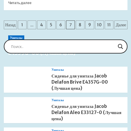
Прочитать
матовый
Читать далее
больше
(Лучшая
о
цена)
Держатель
Пагинация
туалетной
Назад
1
…
4
5
6
7
8
9
10
11
Далее
бумаги
записей
Slezak
Унитазы
RAV
Сиденье для унитаза Jacob Delafon Brive
Yukon
E4359G-00 (Лучшая цена)
YUA0400CMAT
черный
матовый
(Лучшая
Унитазы
цена)
Сиденье для унитаза Jacob
Delafon Brive E4357G-00
(Лучшая цена)
Унитазы
Сиденье для унитаза Jacob
Delafon Aleo E33127-0 (Лучшая
цена)
Унитазы