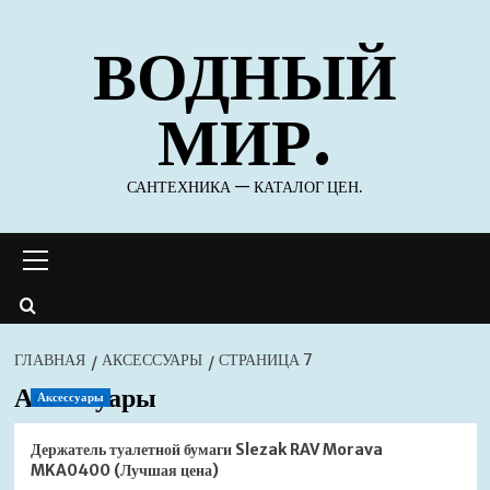
Перейти
ВОДНЫЙ
к
содержимому
МИР.
САНТЕХНИКА — КАТАЛОГ ЦЕН.
Основное
меню
ГЛАВНАЯ
АКСЕССУАРЫ
СТРАНИЦА 7
Аксессуары
Аксессуары
Держатель туалетной бумаги Slezak RAV Morava
MKA0400 (Лучшая цена)