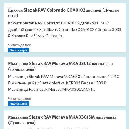
о
Крючок
Крючок Slezak RAV Colorado COA0102 двойной (Лучшая
Slezak
цена)
RAV
Крючок Slezak RAV Colorado COA0102 двойной1950 ₽
Colorado
Двойной крючок Rav Slezak Colorado COA0102Z Золото 3003
COA0103/30
(Лучшая
₽ Крючок Rav Slezak Colorado...
цена)
Прочитать
Читать далее
больше
Аксессуары
о
Крючок
Мыльница Slezak RAV Morava MKA0301Z настольная
Slezak
(Лучшая цена)
RAV
Мыльница Slezak RAV Morava MKA0301Z настольная11210
Colorado
₽ Мыльница Rav Slezak Morava KER002 Белая 1309 ₽
COA0102
двойной
Мыльница Rav Slezak Morava MKA0301CMAT...
(Лучшая
Прочитать
Читать далее
цена)
больше
Аксессуары
о
Мыльница
Мыльница Slezak RAV Morava MKA0301SM настольная
Slezak
(Лучшая цена)
RAV