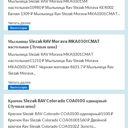
Мыльница Slezak RAV Morava MKA0301SM
Morava
настольная10980 ₽ Мыльница Rav Slezak Morava KER002
MKA0301Z
настольная
Белая 1309 ₽ Мыльница Rav Slezak Morava MKA0301CMAT...
(Лучшая
Прочитать
Читать далее
цена)
больше
Аксессуары
о
Мыльница
Мыльница Slezak RAV Morava MKA0301CMAT
Slezak
настольная (Лучшая цена)
RAV
Мыльница Slezak RAV Morava MKA0301CMAT
Morava
настольная11210 ₽ Мыльница Rav Slezak Morava
MKA0301SM
настольная
MKA0301CMAT Черная матовая 8631.7 ₽ Мыльница Rav
(Лучшая
Slezak Morava...
цена)
Прочитать
Читать далее
больше
Аксессуары
о
Мыльница
Крючок Slezak RAV Colorado COA0100 одинарный
Slezak
(Лучшая цена)
RAV
Крючок Slezak RAV Colorado COA0100 одинарный1500 ₽
Morava
Крючок Rav Slezak Colorado COA01001560 ₽ Двойной
MKA0301CMAT
настольная
крючок Rav Slezak Colorado COA0102Z Золото...