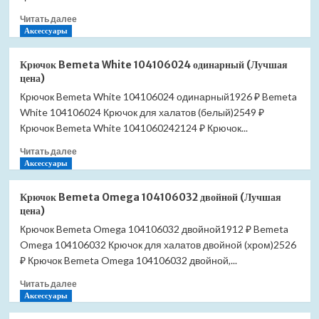
(Лучшая
Прочитать
Читать далее
цена)
больше
Аксессуары
о
Крючок
Крючок Bemeta White 104106024 одинарный (Лучшая
Slezak
цена)
RAV
Крючок Bemeta White 104106024 одинарный1926 ₽ Bemeta
Colorado
White 104106024 Крючок для халатов (белый)2549 ₽
COA0100
одинарный
Крючок Bemeta White 1041060242124 ₽ Крючок...
(Лучшая
Прочитать
Читать далее
цена)
больше
Аксессуары
о
Крючок
Крючок Bemeta Omega 104106032 двойной (Лучшая
Bemeta
цена)
White
Крючок Bemeta Omega 104106032 двойной1912 ₽ Bemeta
104106024
Omega 104106032 Крючок для халатов двойной (хром)2526
одинарный
(Лучшая
₽ Крючок Bemeta Omega 104106032 двойной,...
цена)
Прочитать
Читать далее
больше
Аксессуары
о