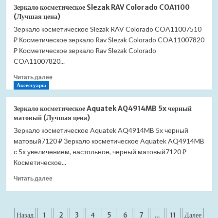
Крючок
Зеркало косметическое Slezak RAV Colorado COA1100
Bemeta
(Лучшая цена)
Omega
Зеркало косметическое Slezak RAV Colorado COA11007510
104106032
₽ Косметическое зеркало Rav Slezak Colorado COA11007820
двойной
(Лучшая
₽ Косметическое зеркало Rav Slezak Colorado
цена)
COA11007820...
Прочитать
Читать далее
больше
Аксессуары
о
Зеркало
Зеркало косметическое Aquatek AQ4914MB 5x черный
косметическое
матовый (Лучшая цена)
Slezak
Зеркало косметическое Aquatek AQ4914MB 5x черный
RAV
матовый7120 ₽ Зеркало косметическое Aquatek AQ4914MB
Colorado
COA1100
с 5x увеличением, настольное, черный матовый7120 ₽
(Лучшая
Косметическое...
цена)
Прочитать
Читать далее
больше
о
Зеркало
Пагинация
косметическое
Назад
1
2
3
4
5
6
7
…
11
Далее