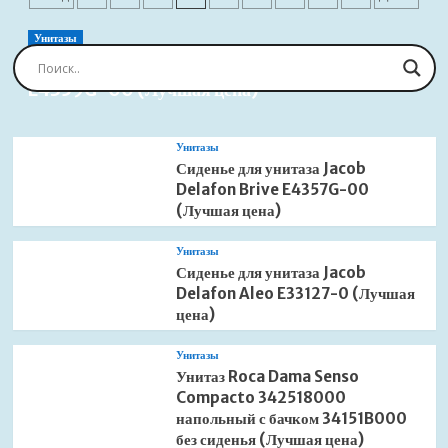
Aquatek
записей
AQ4914MB
Унитазы
5x
Сиденье для унитаза Jacob Delafon Brive
черный
E4359G-00 (Лучшая цена)
матовый
(Лучшая
цена)
Унитазы
Сиденье для унитаза Jacob
Delafon Brive E4357G-00
(Лучшая цена)
Унитазы
Сиденье для унитаза Jacob
Delafon Aleo E33127-0 (Лучшая
цена)
Унитазы
Унитаз Roca Dama Senso
Compacto 342518000
напольный с бачком 34151B000
без сиденья (Лучшая цена)