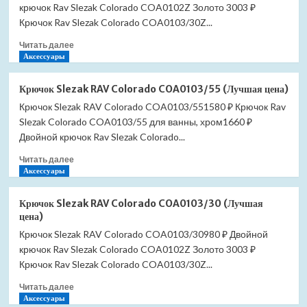
крючок Rav Slezak Colorado COA0102Z Золото 3003 ₽
Крючок Rav Slezak Colorado COA0103/30Z...
Прочитать
Читать далее
больше
Аксессуары
о
Крючок
Крючок Slezak RAV Colorado COA0103/55 (Лучшая цена)
Slezak
Крючок Slezak RAV Colorado COA0103/551580 ₽ Крючок Rav
RAV
Slezak Colorado COA0103/55 для ванны, хром1660 ₽
Colorado
COA0105
Двойной крючок Rav Slezak Colorado...
(Лучшая
Прочитать
Читать далее
цена)
больше
Аксессуары
о
Крючок
Крючок Slezak RAV Colorado COA0103/30 (Лучшая
Slezak
цена)
RAV
Крючок Slezak RAV Colorado COA0103/30980 ₽ Двойной
Colorado
крючок Rav Slezak Colorado COA0102Z Золото 3003 ₽
COA0103/55
(Лучшая
Крючок Rav Slezak Colorado COA0103/30Z...
цена)
Прочитать
Читать далее
больше
Аксессуары