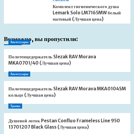
Смесители
Комплект гигиенического душа
Lemark Solo LM7165MW белый
матовый (Лучшая цена)
Возможно, вы пропустили:
Аксессуары
Полотенцедержатель Slezak RAV Morava
MKA0701/40 (Лучшая цена)
Аксессуары
Полотенцедержатель Slezak RAV Morava MKA0104SM
кольцо (Лучшая цена)
Трапы
Душевой лоток Pestan Confluo Frameless Line 950
13701207 Black Glass (Лучшая цена)