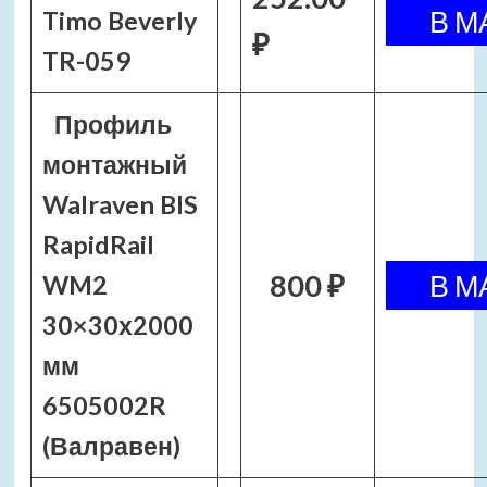
Timo Beverly
₽
TR-059
Профиль
монтажный
Walraven BIS
RapidRail
800 ₽
WM2
30×30х2000
мм
6505002R
(Валравен)