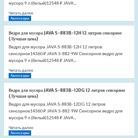
883B-
мусора 9 л (белый)12548 ₽ JAVA...
12O
Прочитать
Читать далее
12
больше
Аксессуары
литров
о
сенсорное
Ведро
(Лучшая
Ведро для мусора JAVA S-883B-12H 12 литров сенсорное
для
цена)
(Лучшая цена)
мусора
Ведро для мусора JAVA S-883B-12H 12 литров
JAVA
сенсорное14360 ₽ JAVA S-882-9W Сенсорное ведро для
S-
883B-
мусора 9 л (белый)12548 ₽ JAVA...
12LG
Прочитать
Читать далее
12
больше
Аксессуары
литров
о
сенсорное
Ведро
(Лучшая
Ведро для мусора JAVA S-883B-12DG 12 литров сенсорное
для
цена)
(Лучшая цена)
мусора
Ведро для мусора JAVA S-883B-12DG 12 литров
JAVA
сенсорное14360 ₽ JAVA S-882-9W Сенсорное ведро для
S-
883B-
мусора 9 л (белый)12548 ₽ JAVA...
12H
Прочитать
Читать далее
12
больше
Аксессуары
литров