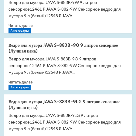
Ведро для мусора JAVA S-883B-9W 9 литров
сенсорное12461 ₽ JAVA S-882-9W Сенсорное ведро для
мусора 9 л (белый)12548 ₽ JAVA...
Прочитать
Читать далее
больше
Аксессуары
о
Ведро
Ведро для мусора JAVA S-883B-9O 9 литров сенсорное
для
(Лучшая цена)
мусора
Ведро для мусора JAVA S-883B-9O 9 литров
JAVA
сенсорное12461 ₽ JAVA S-882-9W Сенсорное ведро для
S-
883B-
мусора 9 л (белый)12548 ₽ JAVA...
9W
Прочитать
Читать далее
9
больше
Аксессуары
литров
о
сенсорное
Ведро
(Лучшая
Ведро для мусора JAVA S-883B-9LG 9 литров сенсорное
для
цена)
(Лучшая цена)
мусора
Ведро для мусора JAVA S-883B-9LG 9 литров
JAVA
сенсорное12461 ₽ JAVA S-882-9W Сенсорное ведро для
S-
883B-
мусора 9 л (белый)12548 ₽ JAVA...
9O