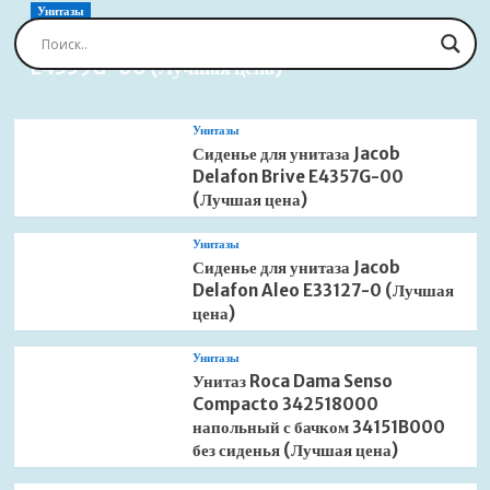
JAVA
Унитазы
S-
Сиденье для унитаза Jacob Delafon Brive
883-
E4359G-00 (Лучшая цена)
9R
9
литров
сенсорное
Унитазы
(Лучшая
Сиденье для унитаза Jacob
цена)
Delafon Brive E4357G-00
(Лучшая цена)
Унитазы
Сиденье для унитаза Jacob
Delafon Aleo E33127-0 (Лучшая
цена)
Унитазы
Унитаз Roca Dama Senso
Compacto 342518000
напольный с бачком 34151B000
без сиденья (Лучшая цена)