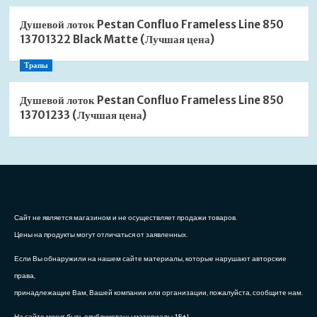
Душевой лоток Pestan Confluo Frameless Line 850
13701322 Black Matte (Лучшая цена)
Трапы
Душевой лоток Pestan Confluo Frameless Line 850
13701233 (Лучшая цена)
Сайт не является магазином и не осуществляет продажи товаров.
Цены на продукты могут отличаться от заявленных.
Если Вы обнаружили на нашем сайте материалы, которые нарушают авторские
права,
принадлежащие Вам, Вашей компании или организации, пожалуйста, сообщите нам.
На сайте могут быть опубликованы материалы 18+!