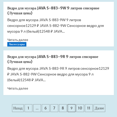
о
сенсорное
Ведро
(Лучшая
Ведро для мусора JAVA S-883-9W 9 литров сенсорное
для
цена)
(Лучшая цена)
мусора
Ведро для мусора JAVA S-883-9W 9 литров
JAVA
сенсорное12129 ₽ JAVA S-882-9W Сенсорное ведро для
S-
883B-
мусора 9 л (белый)12548 ₽ JAVA...
12DG
Прочитать
Читать далее
12
больше
Аксессуары
литров
о
сенсорное
Ведро
(Лучшая
Ведро для мусора JAVA S-883-9R 9 литров сенсорное
для
цена)
(Лучшая цена)
мусора
Ведро для мусора JAVA S-883-9R 9 литров сенсорное12129
JAVA
₽ JAVA S-882-9W Сенсорное ведро для мусора 9 л
S-
883-
(белый)12548 ₽ JAVA...
9W
Прочитать
Читать далее
9
больше
литров
о
сенсорное
Ведро
(Лучшая
Пагинация
для
Назад
1
…
6
7
8
9
10
11
Далее
цена)
мусора
записей