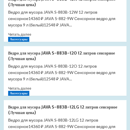
для
цена)
(Лучшая цена)
мусора
Ведро для мусора JAVA S-883B-12W 12 литров
JAVA
сенсорное14360 ₽ JAVA S-882-9W Сенсорное ведро для
S-
883B-
мусора 9 л (белый)12548 ₽ JAVA...
9DG
Прочитать
Читать далее
9
больше
Аксессуары
литров
о
сенсорное
Ведро
(Лучшая
Ведро для мусора JAVA S-883B-12O 12 литров сенсорное
для
цена)
(Лучшая цена)
мусора
Ведро для мусора JAVA S-883B-12O 12 литров
JAVA
сенсорное14360 ₽ JAVA S-882-9W Сенсорное ведро для
S-
883B-
мусора 9 л (белый)12548 ₽ JAVA...
12W
Прочитать
Читать далее
12
больше
Аксессуары
литров
о
сенсорное
Ведро
(Лучшая
Ведро для мусора JAVA S-883B-12LG 12 литров сенсорное
для
цена)
(Лучшая цена)
мусора
Ведро для мусора JAVA S-883B-12LG 12 литров
JAVA
сенсорное14360 ₽ JAVA S-882-9W Сенсорное ведро для
S-