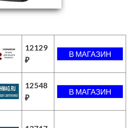
12129
₽
12548
₽