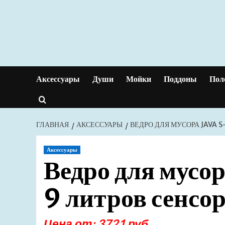
Перейти
к
содержимому
Аксессуары
Души
Мойки
Поддоны
Пол
ГЛАВНАЯ
АКСЕССУАРЫ
ВЕДРО ДЛЯ МУСОРА JAVA 
Аксессуары
Ведро для мус
9 литров сенсо
Цена от: 3721 руб.