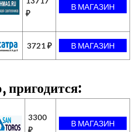
13717
₽
3721 ₽
, пригодится:
3300
₽