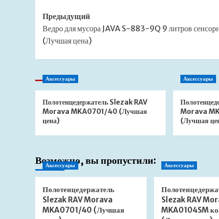
Навигация
Предыдущий
Ведро для мусора JAVA S-883-9Q 9 литров сенсор
записи
(Лучшая цена)
Аксессуары
Аксессуары
Полотенцедержатель Slezak RAV
Полотенцед
Morava MKA0701/40 (Лучшая
Morava MK
цена)
(Лучшая це
Возможно, вы пропустили:
Аксессуары
Аксессуары
Полотенцедержатель
Полотенцедержа
Slezak RAV Morava
Slezak RAV Mor
MKA0701/40 (Лучшая
MKA0104SM ко