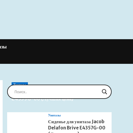
азы
Унитазы
Сиденье для унитаза Jacob Delafon Brive
E4359G-00 (Лучшая цена)
Унитазы
Сиденье для унитаза Jacob
Delafon Brive E4357G-00