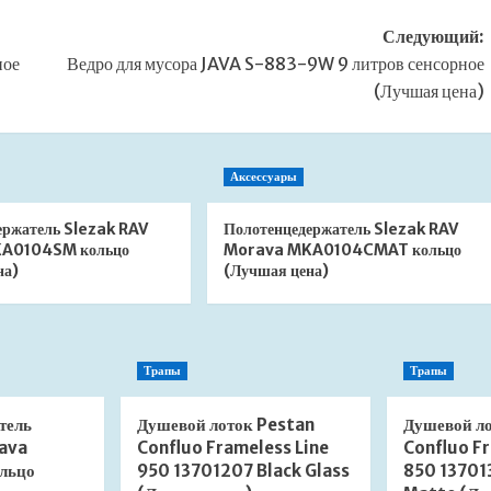
Следующий:
ное
Ведро для мусора JAVA S-883-9W 9 литров сенсорное
(Лучшая цена)
Аксессуары
ержатель Slezak RAV
Полотенцедержатель Slezak RAV
A0104SM кольцо
Morava MKA0104CMAT кольцо
на)
(Лучшая цена)
Трапы
Трапы
тель
Душевой лоток Pestan
Душевой л
ava
Confluo Frameless Line
Confluo Fr
льцо
950 13701207 Black Glass
850 13701