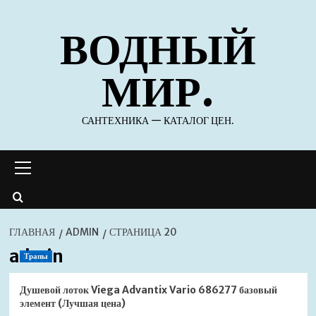
Перейти
ВОДНЫЙ
к
содержимому
МИР.
САНТЕХНИКА — КАТАЛОГ ЦЕН.
Основное
меню
ГЛАВНАЯ
ADMIN
СТРАНИЦА 20
admin
Трапы
Душевой лоток Viega Advantix Vario 686277 базовый
элемент (Лучшая цена)