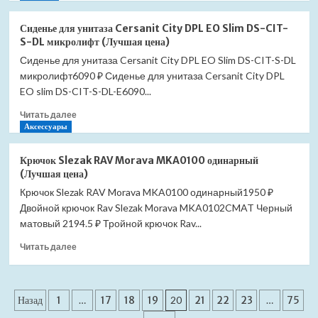
о
Сиденье
Сиденье для унитаза Cersanit City DPL EO Slim DS-CIT-
для
S-DL микролифт (Лучшая цена)
унитаза
Сиденье для унитаза Cersanit City DPL EO Slim DS-CIT-S-DL
Cersanit
микролифт6090 ₽ Сиденье для унитаза Cersanit City DPL
Delfi
Slim
EO slim DS-CIT-S-DL-E6090...
DS-
Прочитать
Читать далее
DELFI-
больше
Аксессуары
S-
о
DL
Сиденье
микролифт
Крючок Slezak RAV Morava MKA0100 одинарный
для
(Лучшая
(Лучшая цена)
унитаза
цена)
Крючок Slezak RAV Morava MKA0100 одинарный1950 ₽
Cersanit
Двойной крючок Rav Slezak Morava MKA0102CMAT Черный
City
DPL
матовый 2194.5 ₽ Тройной крючок Rav...
EO
Прочитать
Читать далее
Slim
больше
DS-
о
CIT-
Крючок
S-
Пагинация
Slezak
Назад
1
…
17
18
19
20
21
22
23
…
75
DL
RAV
микролифт