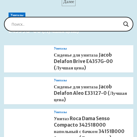
записей
Далее
Morava
(Лучшая
MKA0100
цена)
одинарный
Унитазы
(Лучшая
Сиденье для унитаза Jacob Delafon Brive
цена)
E4359G-00 (Лучшая цена)
Унитазы
Сиденье для унитаза Jacob
Delafon Brive E4357G-00
(Лучшая цена)
Унитазы
Сиденье для унитаза Jacob
Delafon Aleo E33127-0 (Лучшая
цена)
Унитазы
Унитаз Roca Dama Senso
Compacto 342518000
напольный с бачком 34151B000