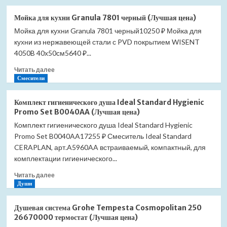
о
Мойка
Мойка для кухни Granula 7801 черный (Лучшая цена)
для
Мойка для кухни Granula 7801 черный10250 ₽ Мойка для
кухни
кухни из нержавеющей стали с PVD покрытием WISENT
Granula
7801
4050B 40х50см5640 ₽...
шварц
Прочитать
Читать далее
(Лучшая
больше
Смесители
цена)
о
Мойка
Комплект гигиенического душа Ideal Standard Hygienic
для
Promo Set B0040AA (Лучшая цена)
кухни
Комплект гигиенического душа Ideal Standard Hygienic
Granula
Promo Set B0040AA17255 ₽ Смеситель Ideal Standard
7801
черный
CERAPLAN, арт.A5960AA встраиваемый, компактный, для
(Лучшая
комплектации гигиенического...
цена)
Прочитать
Читать далее
больше
Души
о
Комплект
Душевая система Grohe Tempesta Cosmopolitan 250
гигиенического
26670000 термостат (Лучшая цена)
душа