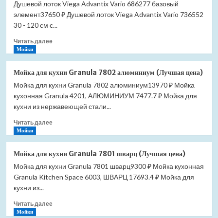
Душевой лоток Viega Advantix Vario 686277 базовый
элемент37650 ₽ Душевой лоток Viega Advantix Vario 736552
30 - 120 см с...
Прочитать
Читать далее
больше
Мойки
о
Душевой
Мойка для кухни Granula 7802 алюминиум (Лучшая цена)
лоток
Мойка для кухни Granula 7802 алюминиум13970 ₽ Мойка
Viega
кухонная Granula 4201, АЛЮМИНИУМ 7477.7 ₽ Мойка для
Advantix
Vario
кухни из нержавеющей стали...
686277
Прочитать
Читать далее
базовый
больше
Мойки
элемент
о
(Лучшая
Мойка
цена)
Мойка для кухни Granula 7801 шварц (Лучшая цена)
для
Мойка для кухни Granula 7801 шварц9300 ₽ Мойка кухонная
кухни
Granula Kitchen Space 6003, ШВАРЦ 17693.4 ₽ Мойка для
Granula
7802
кухни из...
алюминиум
Прочитать
Читать далее
(Лучшая
больше
Мойки
цена)