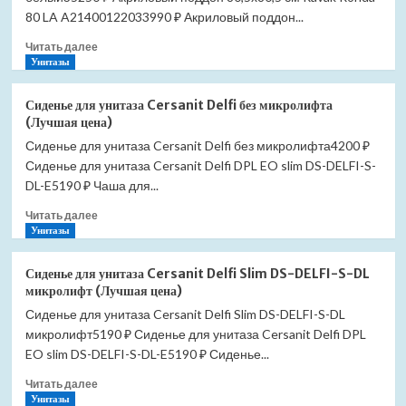
34705000
80 LA A21400122033990 ₽ Акриловый поддон...
термостат
Прочитать
Читать далее
встраиваемая
больше
Унитазы
(Лучшая
о
цена)
Поддон
Сиденье для унитаза Cersanit Delfi без микролифта
акриловый
(Лучшая цена)
Ravak
Сиденье для унитаза Cersanit Delfi без микролифта4200 ₽
Ronda-
Сиденье для унитаза Cersanit Delfi DPL EO slim DS-DELFI-S-
80
LA
DL-E5190 ₽ Чаша для...
80*80
Прочитать
Читать далее
A214001220
больше
Унитазы
белый
о
(Лучшая
Сиденье
цена)
Сиденье для унитаза Cersanit Delfi Slim DS-DELFI-S-DL
для
микролифт (Лучшая цена)
унитаза
Сиденье для унитаза Cersanit Delfi Slim DS-DELFI-S-DL
Cersanit
микролифт5190 ₽ Сиденье для унитаза Cersanit Delfi DPL
Delfi
без
EO slim DS-DELFI-S-DL-E5190 ₽ Сиденье...
микролифта
Прочитать
Читать далее
(Лучшая
больше
Унитазы
цена)