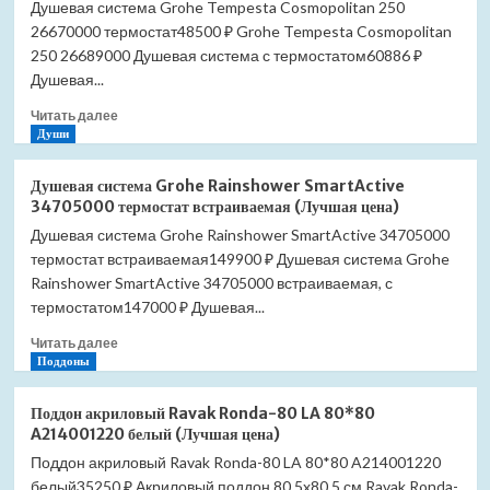
Душевая система Grohe Tempesta Cosmopolitan 250
Ideal
26670000 термостат48500 ₽ Grohe Tempesta Cosmopolitan
Standard
Hygienic
250 26689000 Душевая система с термостатом60886 ₽
Promo
Душевая...
Set
Прочитать
B0040AA
Читать далее
больше
Души
(Лучшая
о
цена)
Душевая
Душевая система Grohe Rainshower SmartActive
система
34705000 термостат встраиваемая (Лучшая цена)
Grohe
Душевая система Grohe Rainshower SmartActive 34705000
Tempesta
термостат встраиваемая149900 ₽ Душевая система Grohe
Cosmopolitan
250
Rainshower SmartActive 34705000 встраиваемая, с
26670000
термостатом147000 ₽ Душевая...
термостат
Прочитать
(Лучшая
Читать далее
больше
Поддоны
цена)
о
Душевая
Поддон акриловый Ravak Ronda-80 LA 80*80
система
A214001220 белый (Лучшая цена)
Grohe
Поддон акриловый Ravak Ronda-80 LA 80*80 A214001220
Rainshower
белый35250 ₽ Акриловый поддон 80,5x80,5 см Ravak Ronda-
SmartActive