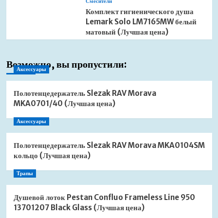
Смесители
Комплект гигиенического душа
Lemark Solo LM7165MW белый
матовый (Лучшая цена)
Возможно, вы пропустили:
Аксессуары
Полотенцедержатель Slezak RAV Morava
MKA0701/40 (Лучшая цена)
Аксессуары
Полотенцедержатель Slezak RAV Morava MKA0104SM
кольцо (Лучшая цена)
Трапы
Душевой лоток Pestan Confluo Frameless Line 950
13701207 Black Glass (Лучшая цена)