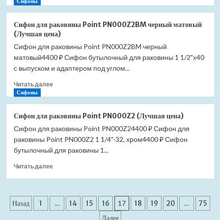
больше
Сифоны
цена)
о
Сифон
Сифон для раковины Point PN000Z2BM черный матовый
для
(Лучшая цена)
раковины
Сифон для раковины Point PN000Z2BM черный
Point
матовый4400 ₽ Сифон бутылочный для раковины 1 1/2"х40
PN000Z2W
белый
с выпуском и адаптером под углом...
матовый
Прочитать
Читать далее
(Лучшая
больше
Сифоны
цена)
о
Сифон
Сифон для раковины Point PN000Z2 (Лучшая цена)
для
Сифон для раковины Point PN000Z24400 ₽ Сифон для
раковины
раковины Point PN000Z2 1 1/4"-32, хром4400 ₽ Сифон
Point
PN000Z2BM
бутылочный для раковины 1...
черный
Прочитать
Читать далее
матовый
больше
(Лучшая
о
цена)
Сифон
Пагинация
для
Назад
1
…
14
15
16
17
18
19
20
…
75
раковины
записей
Далее