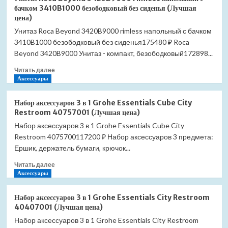
система
белый
бачком 3410B1000 безободковый без сиденья (Лучшая
Hansgrohe
(Лучшая
цена)
Croma
цена)
Унитаз Roca Beyond 3420B9000 rimless напольный с бачком
Select
3410B1000 безободковый без сиденья175480 ₽ Roca
S
SemiPipe
Beyond 3420B9000 Унитаз - компакт, безободковый172898...
Multi
Прочитать
Читать далее
27247400
больше
Аксессуары
с
о
термостатом
Унитаз
хром/
Набор аксессуаров 3 в 1 Grohe Essentials Cube City
Roca
белый
Restroom 40757001 (Лучшая цена)
Beyond
(Лучшая
Набор аксессуаров 3 в 1 Grohe Essentials Cube City
3420B9000
цена)
Restroom 4075700117200 ₽ Набор аксессуаров 3 предмета:
rimless
напольный
Ершик, держатель бумаги, крючок...
с
Прочитать
Читать далее
бачком
больше
Аксессуары
3410B1000
о
безободковый
Набор
без
Набор аксессуаров 3 в 1 Grohe Essentials City Restroom
аксессуаров
сиденья
40407001 (Лучшая цена)
3
(Лучшая
Набор аксессуаров 3 в 1 Grohe Essentials City Restroom
в
цена)