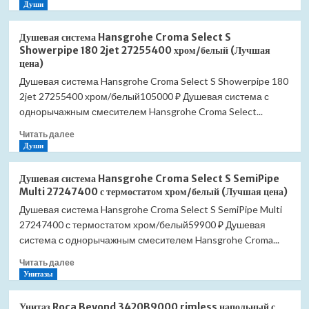
больше
Души
о
Душевая
Душевая система Hansgrohe Croma Select S
система
Showerpipe 180 2jet 27255400 хром/белый (Лучшая
Hansgrohe
цена)
Croma
Душевая система Hansgrohe Croma Select S Showerpipe 180
Select
2jet 27255400 хром/белый105000 ₽ Душевая система с
S
Showerpipe
однорычажным смесителем Hansgrohe Croma Select...
280
Прочитать
Читать далее
1jet
больше
Души
26790000
о
с
Душевая
термостатом
Душевая система Hansgrohe Croma Select S SemiPipe
система
(Лучшая
Multi 27247400 с термостатом хром/белый (Лучшая цена)
Hansgrohe
цена)
Душевая система Hansgrohe Croma Select S SemiPipe Multi
Croma
27247400 с термостатом хром/белый59900 ₽ Душевая
Select
S
система с однорычажным смесителем Hansgrohe Croma...
Showerpipe
Прочитать
Читать далее
180
больше
Унитазы
2jet
о
27255400
Душевая
хром/
Унитаз Roca Beyond 3420B9000 rimless напольный с