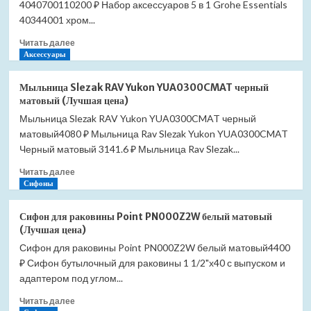
4040700110200 ₽ Набор аксессуаров 5 в 1 Grohe Essentials
1
Grohe
40344001 хром...
Essentials
Прочитать
Читать далее
Cube
больше
Аксессуары
City
о
Restroom
Набор
40757001
Мыльница Slezak RAV Yukon YUA0300CMAT черный
аксессуаров
(Лучшая
матовый (Лучшая цена)
3
цена)
Мыльница Slezak RAV Yukon YUA0300CMAT черный
в
матовый4080 ₽ Мыльница Rav Slezak Yukon YUA0300CMAT
1
Grohe
Черный матовый 3141.6 ₽ Мыльница Rav Slezak...
Essentials
Прочитать
Читать далее
City
больше
Сифоны
Restroom
о
40407001
Мыльница
(Лучшая
Сифон для раковины Point PN000Z2W белый матовый
Slezak
цена)
(Лучшая цена)
RAV
Сифон для раковины Point PN000Z2W белый матовый4400
Yukon
₽ Сифон бутылочный для раковины 1 1/2"х40 с выпуском и
YUA0300CMAT
черный
адаптером под углом...
матовый
Прочитать
Читать далее
(Лучшая