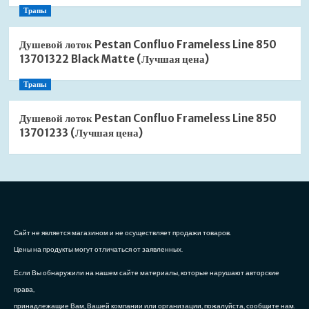
Трапы
Душевой лоток Pestan Confluo Frameless Line 850
13701322 Black Matte (Лучшая цена)
Трапы
Душевой лоток Pestan Confluo Frameless Line 850
13701233 (Лучшая цена)
Сайт не является магазином и не осуществляет продажи товаров.
Цены на продукты могут отличаться от заявленных.
Если Вы обнаружили на нашем сайте материалы, которые нарушают авторские
права,
принадлежащие Вам, Вашей компании или организации, пожалуйста, сообщите нам.