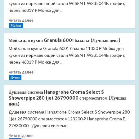
кухни из нержавеющей стали WISENT WS35044B графит,
черный6019 ₽ Мойка для...
Прочитать
Читать далее
больше
Мойки
о
Мойка
Мойка для кухни Granula 6001 базальт (Лучшая цена)
для
Мойка для кухни Granula 6001 базальт11330 ₽ Мойка для
кухни
кухни из нержавеющей стали WISENT WS35044B графит,
Granula
6001
черный6019 ₽ Мойка для...
графит
Прочитать
Читать далее
(Лучшая
больше
Души
цена)
о
Мойка
Душевая система Hansgrohe Croma Select S
для
Showerpipe 280 1jet 26790000 с термостатом (Лучшая
кухни
цена)
Granula
Душевая система Hansgrohe Croma Select S Showerpipe 280
6001
1jet 26790000 с термостатом123200 ₽ Hansgrohe Croma E
базальт
(Лучшая
27630000 - Душевая система...
цена)
Прочитать
Читать далее