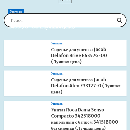
Point
PN000Z2
(Лучшая
Унитазы
цена)
Сиденье для унитаза Jacob Delafon Brive
E4359G-00 (Лучшая цена)
Унитазы
Сиденье для унитаза Jacob
Delafon Brive E4357G-00
(Лучшая цена)
Унитазы
Сиденье для унитаза Jacob
Delafon Aleo E33127-0 (Лучшая
цена)
Унитазы
Унитаз Roca Dama Senso
Compacto 342518000
напольный с бачком 34151B000
без сиденья (Лучшая цена)