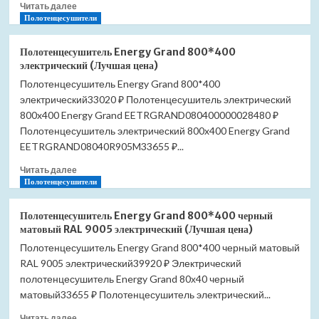
Прочитать
Читать далее
13702517
больше
Полотенцесушители
(Лучшая
о
цена)
Душевой
Полотенцесушитель Energy Grand 800*400
лоток
электрический (Лучшая цена)
Pestan
Полотенцесушитель Energy Grand 800*400
Betto
электрический33020 ₽ Полотенцесушитель электрический
Net
Line
800x400 Energy Grand EETRGRAND080400000028480 ₽
550
Полотенцесушитель электрический 800x400 Energy Grand
13702516
EETRGRAND08040R905M33655 ₽...
(Лучшая
цена)
Прочитать
Читать далее
больше
Полотенцесушители
о
Полотенцесушитель
Полотенцесушитель Energy Grand 800*400 черный
Energy
матовый RAL 9005 электрический (Лучшая цена)
Grand
Полотенцесушитель Energy Grand 800*400 черный матовый
800*400
RAL 9005 электрический39920 ₽ Электрический
электрический
(Лучшая
полотенцесушитель Energy Grand 80х40 черный
цена)
матовый33655 ₽ Полотенцесушитель электрический...
Прочитать
Читать далее