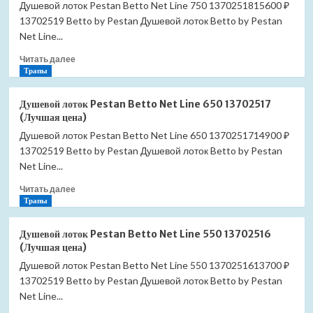
Душевой лоток Pestan Betto Net Line 750 1370251815600 ₽
13702519 Betto by Pestan Душевой лоток Betto by Pestan
Net Line...
Прочитать
Читать далее
больше
Трапы
о
Душевой
Душевой лоток Pestan Betto Net Line 650 13702517
лоток
(Лучшая цена)
Pestan
Душевой лоток Pestan Betto Net Line 650 1370251714900 ₽
Betto
13702519 Betto by Pestan Душевой лоток Betto by Pestan
Net
Line
Net Line...
750
Прочитать
Читать далее
13702518
больше
Трапы
(Лучшая
о
цена)
Душевой
Душевой лоток Pestan Betto Net Line 550 13702516
лоток
(Лучшая цена)
Pestan
Душевой лоток Pestan Betto Net Line 550 1370251613700 ₽
Betto
13702519 Betto by Pestan Душевой лоток Betto by Pestan
Net
Line
Net Line...
650