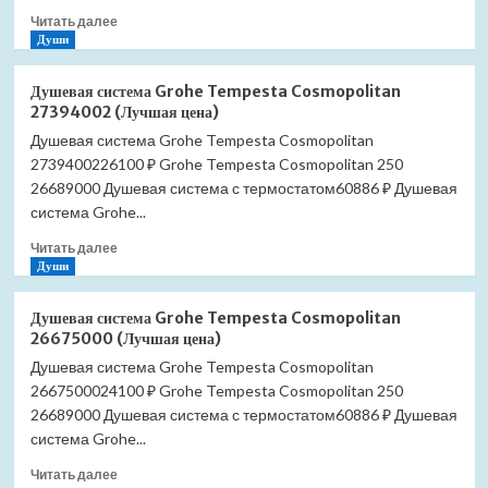
Прочитать
Читать далее
больше
Души
о
Комплект
Душевая система Grohe Tempesta Cosmopolitan
гигиенического
27394002 (Лучшая цена)
душа
Душевая система Grohe Tempesta Cosmopolitan
Lemark
2739400226100 ₽ Grohe Tempesta Cosmopolitan 250
Atlantiss
LM3259C
26689000 Душевая система с термостатом60886 ₽ Душевая
хром
система Grohe...
(Лучшая
Прочитать
цена)
Читать далее
больше
Души
о
Душевая
Душевая система Grohe Tempesta Cosmopolitan
система
26675000 (Лучшая цена)
Grohe
Душевая система Grohe Tempesta Cosmopolitan
Tempesta
2667500024100 ₽ Grohe Tempesta Cosmopolitan 250
Cosmopolitan
27394002
26689000 Душевая система с термостатом60886 ₽ Душевая
(Лучшая
система Grohe...
цена)
Прочитать
Читать далее