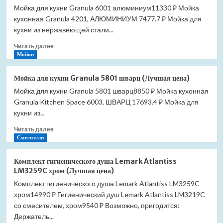
цена)
Мойка для кухни Granula 6001 алюминиум11330 ₽ Мойка
кухни
кухонная Granula 4201, АЛЮМИНИУМ 7477.7 ₽ Мойка для
Granula
6001
кухни из нержавеющей стали...
арктик
Прочитать
Читать далее
(Лучшая
больше
Мойки
цена)
о
Мойка
Мойка для кухни Granula 5801 шварц (Лучшая цена)
для
Мойка для кухни Granula 5801 шварц8850 ₽ Мойка кухонная
кухни
Granula Kitchen Space 6003, ШВАРЦ 17693.4 ₽ Мойка для
Granula
6001
кухни из...
алюминиум
Прочитать
Читать далее
(Лучшая
больше
Смесители
цена)
о
Мойка
Комплект гигиенического душа Lemark Atlantiss
для
LM3259C хром (Лучшая цена)
кухни
Комплект гигиенического душа Lemark Atlantiss LM3259C
Granula
хром14990 ₽ Гигиенический душ Lemark Atlantiss LM3219C
5801
шварц
со смесителем, хром9540 ₽ Возможно, пригодится:
(Лучшая
Держатель...
цена)