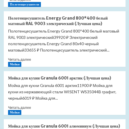
больше
Полотенцесушители
о
Полотенцесушитель
Полотенцесушитель Energy Grand 800*400 белый
Energy
матовый RAL 9003 электрический (Лучшая цена)
Grand
Полотенцесушитель Energy Grand 800*400 белый матовый
800*400
RAL 9003 электрический39920 ₽ Электрический
черный
матовый
полотенцесушитель Energy Grand 80х40 черный
RAL
матовый33655 ₽ Полотенцесушитель электрический...
9005
Прочитать
электрический
Читать далее
больше
Мойки
(Лучшая
о
цена)
Полотенцесушитель
Мойка для кухни Granula 6001 арктик (Лучшая цена)
Energy
Мойка для кухни Granula 6001 арктик11900 ₽ Мойка для
Grand
кухни из нержавеющей стали WISENT WS35044B графит,
800*400
белый
черный6019 ₽ Мойка для...
матовый
Прочитать
Читать далее
RAL
больше
Мойки
9003
о
электрический
Мойка
(Лучшая
Мойка для кухни Granula 6001 алюминиум (Лучшая цена)
для