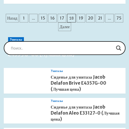
больше
о
Душевая
Пагинация
система
Назад
1
…
15
16
17
18
19
20
21
…
75
Grohe
записей
Далее
Tempesta
Cosmopolitan
26675000
Унитазы
(Лучшая
Сиденье для унитаза Jacob Delafon Brive
цена)
E4359G-00 (Лучшая цена)
Унитазы
Сиденье для унитаза Jacob
Delafon Brive E4357G-00
(Лучшая цена)
Унитазы
Сиденье для унитаза Jacob
Delafon Aleo E33127-0 (Лучшая
цена)