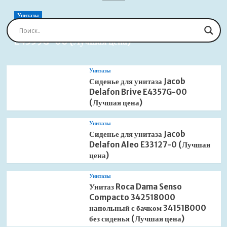
для
раковины
Унитазы
высокий
Сиденье для унитаза Jacob Delafon Brive
(Лучшая
E4359G-00 (Лучшая цена)
цена)
Унитазы
Сиденье для унитаза Jacob
Delafon Brive E4357G-00
(Лучшая цена)
Унитазы
Сиденье для унитаза Jacob
Delafon Aleo E33127-0 (Лучшая
цена)
Унитазы
Унитаз Roca Dama Senso
Compacto 342518000
напольный с бачком 34151B000
без сиденья (Лучшая цена)