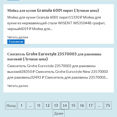
о
Мойка
Мойка для кухни Granula 6001 пирит (Лучшая цена)
для
Мойка для кухни Granula 6001 пирит11330 ₽ Мойка для
кухни
кухни из нержавеющей стали WISENT WS35044B графит,
Granula
6001
черный6019 ₽ Мойка для...
черный
Прочитать
Читать далее
(Лучшая
больше
Смесители
цена)
о
Мойка
Смеситель Grohe Eurostyle 23570003 для раковины
для
высокий (Лучшая цена)
кухни
Смеситель Grohe Eurostyle 23570003 для раковины
Granula
высокий28350 ₽ Смеситель Grohe Eurostyle New 23570003
6001
пирит
для раковины32492 ₽ Смеситель для раковины 23570003...
(Лучшая
Прочитать
Читать далее
цена)
больше
о
Смеситель
Пагинация
Grohe
Назад
1
…
11
12
13
14
15
16
17
…
75
Eurostyle
записей
Далее
23570003