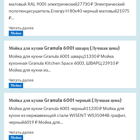
матовый RAL 9005 электрический27730 ₽ Электрический
(G6
прямой)
полотенцесушитель Energy H 80х40 черный матовый21075
электрический
₽...
(Лучшая
Прочитать
цена)
Читать далее
больше
Мойки
о
Полотенцесушитель
Мойка для кухни Granula 6001 шварц (Лучшая цена)
Energy
Мойка для кухни Granula 6001 шварц11330 ₽ Мойка
H
кухонная Granula Kitchen Space 6003, ШВАРЦ 23910 ₽
800*400
(G6
Мойка для кухни из...
прямой)
Прочитать
Читать далее
черный
больше
Мойки
матовый
о
RAL
Мойка
9005
Мойка для кухни Granula 6001 черный (Лучшая цена)
для
электрический
Мойка для кухни Granula 6001 черный11330 ₽ Мойка для
кухни
(Лучшая
кухни из нержавеющей стали WISENT WS35044B графит,
Granula
цена)
6001
черный6019 ₽ Мойка для...
шварц
Прочитать
Читать далее
(Лучшая
больше
Мойки
цена)