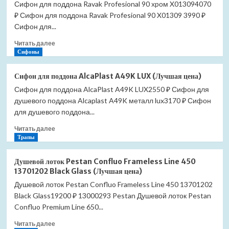
Сифон для поддона Ravak Profesional 90 хpом X013094070
₽ Сифон для поддона Ravak Profesional 90 X01309 3990 ₽
Сифон для...
Прочитать
Читать далее
больше
Сифоны
о
Сифон
Сифон для поддона AlcaPlast A49K LUX (Лучшая цена)
для
Сифон для поддона AlcaPlast A49K LUX2550 ₽ Сифон для
поддона
душевого поддона Alcaplast A49K металл lux3170 ₽ Сифон
Ravak
Profesional
для душевого поддона...
90
Прочитать
Читать далее
хpом
больше
Трапы
X01309
о
(Лучшая
Сифон
цена)
Душевой лоток Pestan Confluo Frameless Line 450
для
13701202 Black Glass (Лучшая цена)
поддона
Душевой лоток Pestan Confluo Frameless Line 450 13701202
AlcaPlast
Black Glass19200 ₽ 13000293 Pestan Душевой лоток Pestan
A49K
LUX
Confluo Premium Line 650...
(Лучшая
Прочитать
Читать далее
цена)