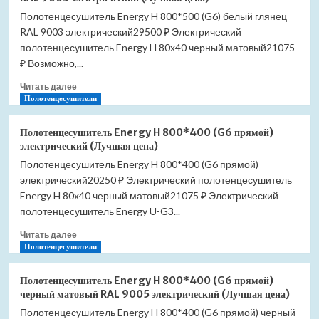
Pestan
Полотенцесушитель Energy H 800*500 (G6) белый глянец
Confluo
RAL 9003 электрический29500 ₽ Электрический
Frameless
Line
полотенцесушитель Energy H 80х40 черный матовый21075
300
₽ Возможно,...
13701228
Прочитать
(Лучшая
Читать далее
больше
Полотенцесушители
цена)
о
Полотенцесушитель
Полотенцесушитель Energy H 800*400 (G6 прямой)
Energy
электрический (Лучшая цена)
H
Полотенцесушитель Energy H 800*400 (G6 прямой)
800*500
электрический20250 ₽ Электрический полотенцесушитель
(G6)
белый
Energy H 80х40 черный матовый21075 ₽ Электрический
глянец
полотенцесушитель Energy U-G3...
RAL
Прочитать
9003
Читать далее
больше
Полотенцесушители
электрический
о
(Лучшая
Полотенцесушитель
цена)
Полотенцесушитель Energy H 800*400 (G6 прямой)
Energy
черный матовый RAL 9005 электрический (Лучшая цена)
H
Полотенцесушитель Energy H 800*400 (G6 прямой) черный
800*400