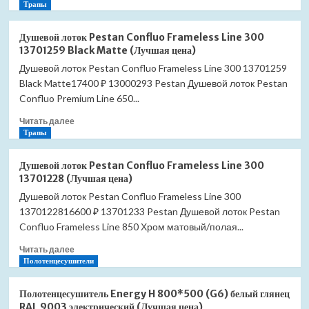
больше
Трапы
о
Душевой
Душевой лоток Pestan Confluo Frameless Line 300
лоток
13701259 Black Matte (Лучшая цена)
Pestan
Душевой лоток Pestan Confluo Frameless Line 300 13701259
Confluo
Black Matte17400 ₽ 13000293 Pestan Душевой лоток Pestan
Frameless
Line
Confluo Premium Line 650...
450
Прочитать
Читать далее
13701202
больше
Трапы
Black
о
Glass
Душевой
(Лучшая
Душевой лоток Pestan Confluo Frameless Line 300
лоток
цена)
13701228 (Лучшая цена)
Pestan
Душевой лоток Pestan Confluo Frameless Line 300
Confluo
1370122816600 ₽ 13701233 Pestan Душевой лоток Pestan
Frameless
Line
Confluo Frameless Line 850 Хром матовый/полая...
300
Прочитать
Читать далее
13701259
больше
Полотенцесушители
Black
о
Matte
Душевой
(Лучшая
Полотенцесушитель Energy H 800*500 (G6) белый глянец
лоток
цена)
RAL 9003 электрический (Лучшая цена)