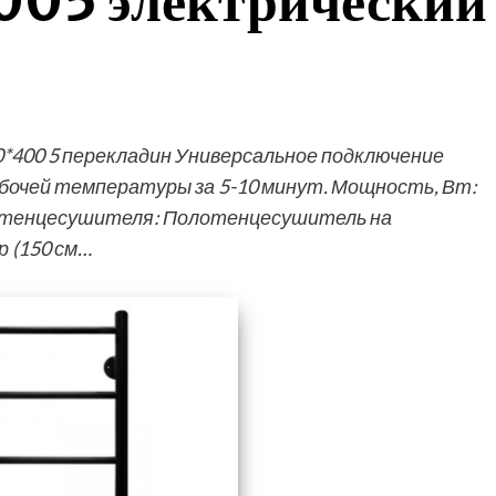
005 электрический
0*400 5 перекладин Универсальное подключение
абочей температуры за 5-10 минут. Мощность, Вт:
лотенцесушителя: Полотенцесушитель на
 (150 см…