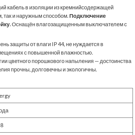
ий кабель в изоляции из кремнийсодержащей
, так и наружным способом.
Подключение
йку.
Оснащён влагозащищенным выключателем с
ень защиты от влаги IP 44, не нуждается в
омещениях с повышенной влажностью.
гии цветного порошкового напыления — достоинства
елия прочны, долговечны и экологичны.
ergy
года
.8