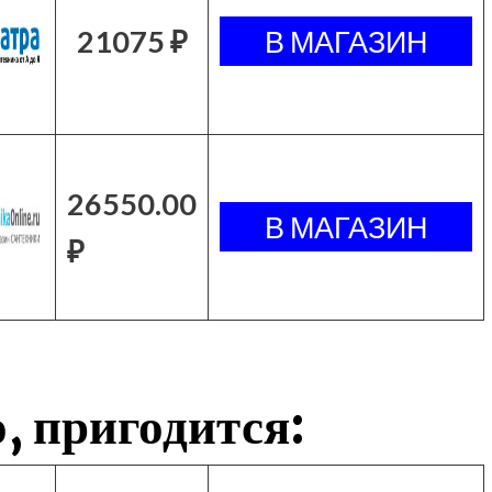
21075 ₽
26550.00
₽
, пригодится: