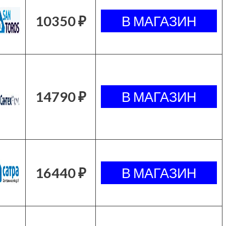
10350 ₽
14790 ₽
16440 ₽