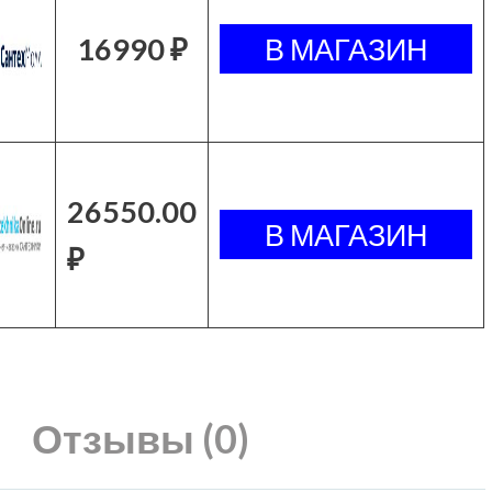
16990 ₽
26550.00
₽
Отзывы (0)