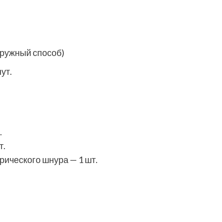
аружный способ)
ут.
.
т.
ического шнура — 1 шт.