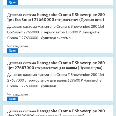
больше
Души
о
Комплект
Душевая система Hansgrohe Croma E Showerpipe 280
гигиенического
1jet EcoSmart 27660000 с термостатом (Лучшая цена)
душа
Душевая система Hansgrohe Croma E Showerpipe 280 1jet
Lemark
EcoSmart 27660000 с термостатом135000 ₽ Hansgrohe
Jasmine
LM6619ORB
Croma E 27630000 - Душевая система...
черная
Прочитать
Читать далее
бронза
больше
Души
(Лучшая
о
цена)
Душевая
Душевая система Hansgrohe Croma E Showerpipe 280
система
1jet 27687000 с термостатом для ванны (Лучшая цена)
Hansgrohe
Душевая система Hansgrohe Croma E Showerpipe 280 1jet
Croma
27687000 с термостатом для ванны129600 ₽ Hansgrohe
E
Showerpipe
Croma E 27630000 - Душевая...
280
Прочитать
Читать далее
1jet
больше
Души
EcoSmart
о
27660000
Душевая
с
Душевая система Hansgrohe Croma E Showerpipe 280
система
термостатом