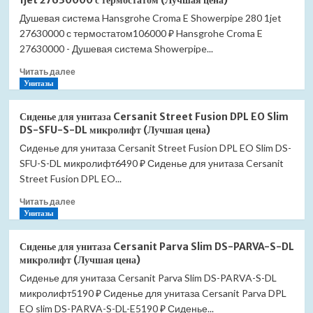
1jet 27630000 с термостатом (Лучшая цена)
Hansgrohe
(Лучшая
Душевая система Hansgrohe Croma E Showerpipe 280 1jet
Croma
цена)
27630000 с термостатом106000 ₽ Hansgrohe Croma E
E
Showerpipe
27630000 - Душевая система Showerpipe...
280
Прочитать
Читать далее
1jet
больше
Унитазы
27687000
о
с
Душевая
термостатом
Сиденье для унитаза Cersanit Street Fusion DPL EO Slim
система
для
DS-SFU-S-DL микролифт (Лучшая цена)
Hansgrohe
ванны
Сиденье для унитаза Cersanit Street Fusion DPL EO Slim DS-
Croma
(Лучшая
SFU-S-DL микролифт6490 ₽ Сиденье для унитаза Cersanit
E
цена)
Showerpipe
Street Fusion DPL EO...
280
Прочитать
Читать далее
1jet
больше
Унитазы
27630000
о
с
Сиденье
термостатом
Сиденье для унитаза Cersanit Parva Slim DS-PARVA-S-DL
для
(Лучшая
микролифт (Лучшая цена)
унитаза
цена)
Сиденье для унитаза Cersanit Parva Slim DS-PARVA-S-DL
Cersanit
микролифт5190 ₽ Сиденье для унитаза Cersanit Parva DPL
Street
Fusion
EO slim DS-PARVA-S-DL-E5190 ₽ Сиденье...