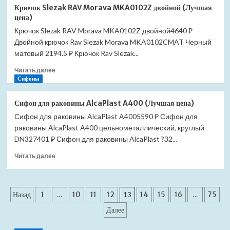
Крючок
Крючок Slezak RAV Morava MKA0102Z двойной (Лучшая
Slezak
цена)
RAV
Крючок Slezak RAV Morava MKA0102Z двойной4640 ₽
Morava
Двойной крючок Rav Slezak Morava MKA0102CMAT Черный
MKA0105
тройной
матовый 2194.5 ₽ Крючок Rav Slezak...
(Лучшая
Прочитать
Читать далее
цена)
больше
Сифоны
о
Крючок
Сифон для раковины AlcaPlast A400 (Лучшая цена)
Slezak
Сифон для раковины AlcaPlast A4005590 ₽ Сифон для
RAV
раковины AlcaPlast A400 цельнометаллический, круглый
Morava
MKA0102Z
DN327401 ₽ Сифон для раковины AlcaPlast ?32...
двойной
Прочитать
Читать далее
(Лучшая
больше
цена)
о
Сифон
Пагинация
для
Назад
1
…
10
11
12
13
14
15
16
…
75
раковины
записей
Далее
AlcaPlast
A400