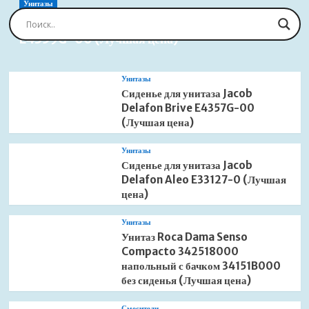
(Лучшая
Унитазы
цена)
Сиденье для унитаза Jacob Delafon Brive
E4359G-00 (Лучшая цена)
Унитазы
Сиденье для унитаза Jacob
Delafon Brive E4357G-00
(Лучшая цена)
Унитазы
Сиденье для унитаза Jacob
Delafon Aleo E33127-0 (Лучшая
цена)
Унитазы
Унитаз Roca Dama Senso
Compacto 342518000
напольный с бачком 34151B000
без сиденья (Лучшая цена)
Смесители