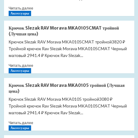
DPL
Прочитать
Читать далее
EO
больше
Аксессуары
Slim
о
DS-
Сиденье
SFU-
Крючок Slezak RAV Morava MKA0105CMAT тройной
для
S-
(Лучшая цена)
унитаза
DL
Крючок Slezak RAV Morava MKA0105CMAT тройной3820 ₽
Cersanit
микролифт
Тройной крючок Rav Slezak Morava MKA0105CMAT Черный
Parva
(Лучшая
Slim
матовый 2941.4 ₽ Крючок Rav Slezak...
цена)
DS-
Прочитать
Читать далее
PARVA-
больше
Аксессуары
S-
о
DL
Крючок
микролифт
Крючок Slezak RAV Morava MKA0105 тройной (Лучшая
Slezak
(Лучшая
цена)
RAV
цена)
Крючок Slezak RAV Morava MKA0105 тройной3080 ₽
Morava
Тройной крючок Rav Slezak Morava MKA0105CMAT Черный
MKA0105CMAT
тройной
матовый 2941.4 ₽ Крючок Rav Slezak...
(Лучшая
Прочитать
Читать далее
цена)
больше
Аксессуары
о