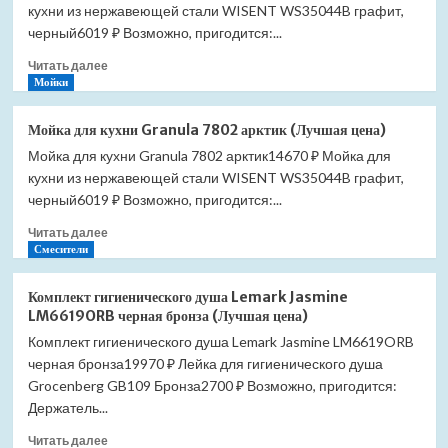
кухни из нержавеющей стали WISENT WS35044B графит,
черный6019 ₽ Возможно, пригодится:...
Прочитать
Читать далее
больше
Мойки
о
Мойка
Мойка для кухни Granula 7802 арктик (Лучшая цена)
для
Мойка для кухни Granula 7802 арктик14670 ₽ Мойка для
кухни
кухни из нержавеющей стали WISENT WS35044B графит,
Granula
7802
черный6019 ₽ Возможно, пригодится:...
базальт
Прочитать
Читать далее
(Лучшая
больше
Смесители
цена)
о
Мойка
Комплект гигиенического душа Lemark Jasmine
для
LM6619ORB черная бронза (Лучшая цена)
кухни
Комплект гигиенического душа Lemark Jasmine LM6619ORB
Granula
черная бронза19970 ₽ Лейка для гигиенического душа
7802
арктик
Grocenberg GB109 Бронза2700 ₽ Возможно, пригодится:
(Лучшая
Держатель...
цена)
Прочитать
Читать далее