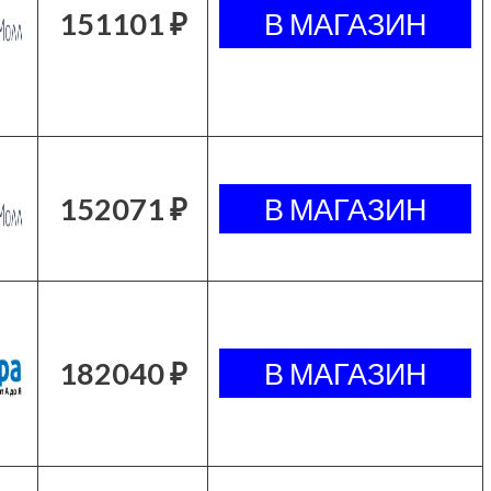
151101 ₽
152071 ₽
182040 ₽