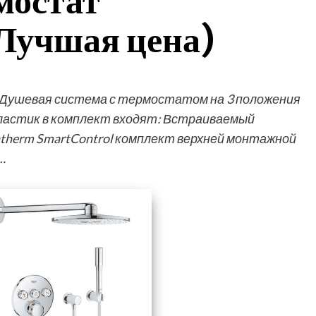
мостат
Лучшая цена)
 Душевая система с термостатом на 3 положения
ластик в комплект входят: Встраиваемый
htherm SmartControl комплект верхней монтажной
…