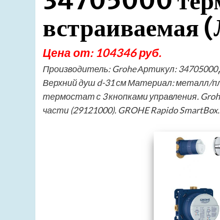
34705000 тер
встраиваемая (
Цена от: 104346 руб.
Производитель: Grohe Артикул: 34705000
Верхний душ d-31 см Материал: металл/п
термостат с 3 кнопками управления. Gro
части (29121000). GROHE Rapido SmartBox