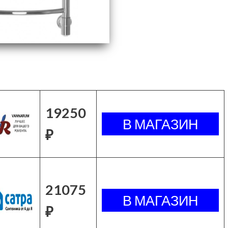
19250
₽
21075
₽