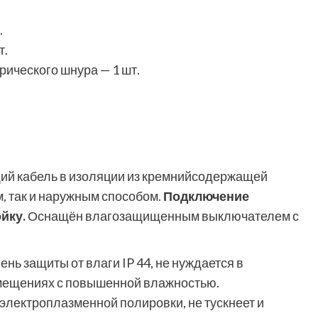
.
т.
ического шнура — 1 шт.
ий кабель в изоляции из кремнийсодержащей
, так и наружным способом.
Подключение
йку.
Оснащён влагозащищенным выключателем с
ень защиты от влаги IP 44, не нуждается в
омещениях с повышенной влажностью.
электроплазменной полировки, не тускнеет и