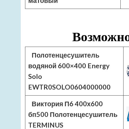
матовый
Возможно
Полотенцесушитель
водяной 600×400 Energy
Solo
EWTR0SOLO0604000000
Виктория П6 400х600
бп500 Полотенцесушитель
TERMINUS