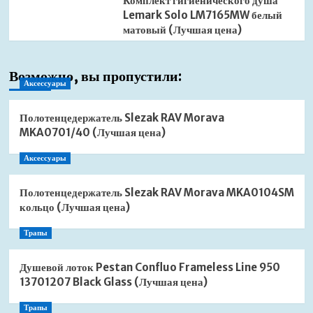
Комплект гигиенического душа
Lemark Solo LM7165MW белый
матовый (Лучшая цена)
Возможно, вы пропустили:
Аксессуары
Полотенцедержатель Slezak RAV Morava
MKA0701/40 (Лучшая цена)
Аксессуары
Полотенцедержатель Slezak RAV Morava MKA0104SM
кольцо (Лучшая цена)
Трапы
Душевой лоток Pestan Confluo Frameless Line 950
13701207 Black Glass (Лучшая цена)
Трапы