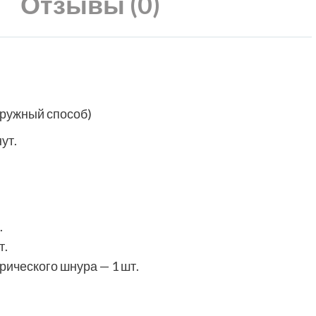
Отзывы (0)
аружный способ)
ут.
.
т.
ического шнура — 1 шт.