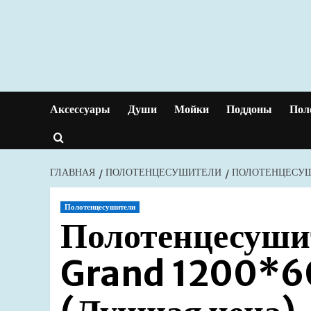
Перейти
к
содержимому
Аксессуары
Души
Мойки
Поддоны
Пол
ГЛАВНАЯ
ПОЛОТЕНЦЕСУШИТЕЛИ
ПОЛОТЕНЦЕСУШ
Полотенцесушители
Полотенцесуши
Grand 1200*60