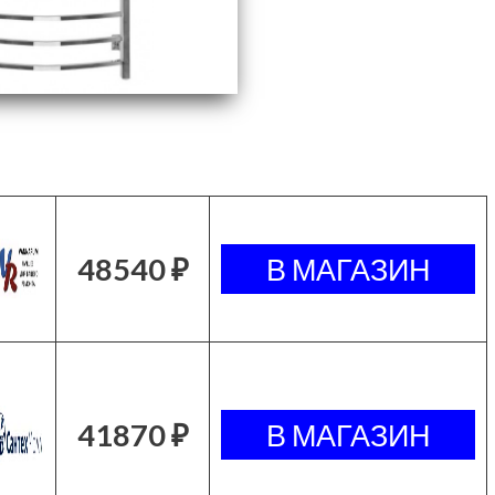
48540 ₽
41870 ₽