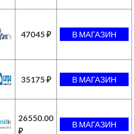
47045 ₽
35175 ₽
26550.00
₽