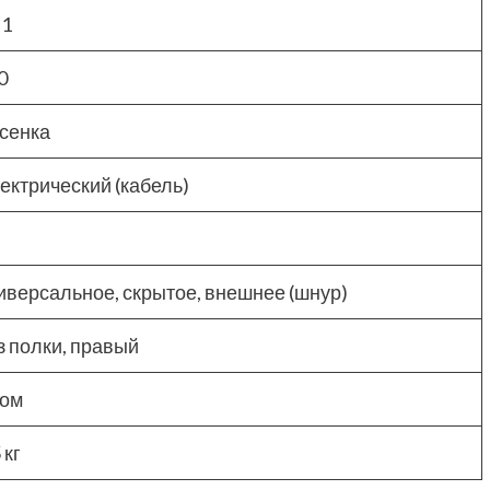
.1
0
сенка
ектрический (кабель)
иверсальное, скрытое, внешнее (шнур)
з полки, правый
ом
 кг