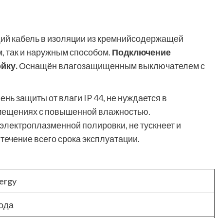
ий кабель в изоляции из кремнийсодержащей
, так и наружным способом.
Подключение
йку.
Оснащён влагозащищенным выключателем с
ень защиты от влаги IP 44, не нуждается в
омещениях с повышенной влажностью.
электроплазменной полировки, не тускнеет и
течение всего срока эксплуатации.
ergy
года