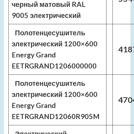
черный матовый RAL
9005 электрический
Полотенцесушитель
электрический 1200×600
418
Energy Grand
EETRGRAND1206000000
Полотенцесушитель
электрический 1200×600
470
Energy Grand
EETRGRAND12060R905M
Электрический