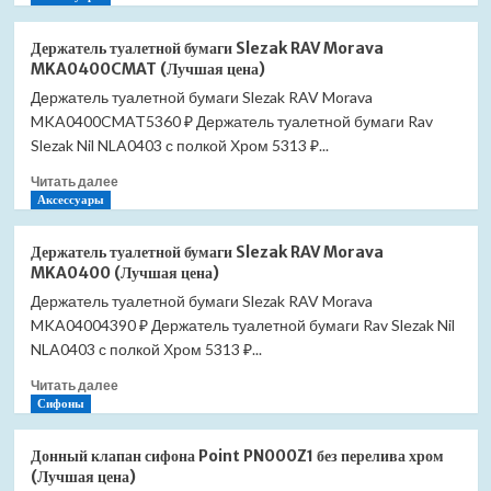
о
AZ-
Держатель
2801E
Держатель туалетной бумаги Slezak RAV Morava
туалетной
SET-
MKA0400CMAT (Лучшая цена)
бумаги
TC-
Держатель туалетной бумаги Slezak RAV Morava
Slezak
413-
MKA0400CMAT5360 ₽ Держатель туалетной бумаги Rav
RAV
2801E
Morava
Slezak Nil NLA0403 с полкой Хром 5313 ₽...
(Лучшая
MKA0400SM
цена)
Прочитать
Читать далее
(Лучшая
больше
Аксессуары
цена)
о
Держатель
Держатель туалетной бумаги Slezak RAV Morava
туалетной
MKA0400 (Лучшая цена)
бумаги
Держатель туалетной бумаги Slezak RAV Morava
Slezak
MKA04004390 ₽ Держатель туалетной бумаги Rav Slezak Nil
RAV
Morava
NLA0403 с полкой Хром 5313 ₽...
MKA0400CMAT
Прочитать
Читать далее
(Лучшая
больше
Сифоны
цена)
о
Держатель
Донный клапан сифона Point PN000Z1 без перелива хром
туалетной
(Лучшая цена)
бумаги