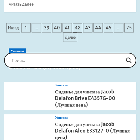
Прочитать
Читать далее
цена)
больше
о
Душевой
Пагинация
лоток
Назад
1
…
39
40
41
42
43
44
45
…
75
AlcaPlast
записей
Далее
APZ9
Simple
APZ9-
Унитазы
750M
Сиденье для унитаза Jacob Delafon Brive
(Лучшая
E4359G-00 (Лучшая цена)
цена)
Унитазы
Сиденье для унитаза Jacob
Delafon Brive E4357G-00
(Лучшая цена)
Унитазы
Сиденье для унитаза Jacob
Delafon Aleo E33127-0 (Лучшая
цена)