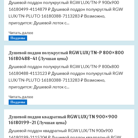
Душевой поддон полукруглый RGW LUX/TN-P 900x900
16180499-4114879 ₽ Душевой поддон полукруглый RGW
LUX/TN-PLUTO 16180388-7113283 ₽ Возможно,
пригодится: Душевой лоток с...
Прочитать
Читать далее
больше
Поддоны
о
Душевой
Душевой поддон полукруглый RGW LUX/TN-P 800×800
поддон
16180488-41 (Лучшая цена)
полукруглый
Душевой поддон полукруглый RGW LUX/TN-P 800x800
RGW
16180488-4113123 ₽ Душевой поддон полукруглый RGW
LUX/TN-
P
LUX/TN-PLUTO 16180388-7113283 ₽ Возможно,
900×900
пригодится: Душевой лоток с...
16180499-
Прочитать
41
Читать далее
больше
Поддоны
(Лучшая
о
цена)
Душевой
Душевой поддон квадратный RGW LUX/TN 900×900
поддон
16180199-21 (Лучшая цена)
полукруглый
Душевой поддон квадратный RGW LUX/TN 900x900
RGW
16180199-2115204 ₽ Душевой поддон квадратный RGW
LUX/TN-