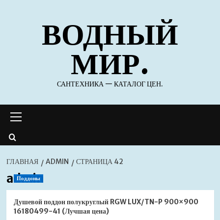
Перейти
ВОДНЫЙ
к
содержимому
МИР.
САНТЕХНИКА — КАТАЛОГ ЦЕН.
Основное
меню
ГЛАВНАЯ
ADMIN
СТРАНИЦА 42
admin
Поддоны
Душевой поддон полукруглый RGW LUX/TN-P 900×900
16180499-41 (Лучшая цена)