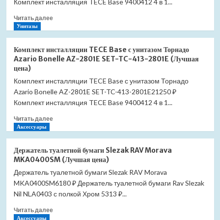
Комплект инсталляция TECE Base 9400412 4 в 1...
Grado
Прочитать
Читать далее
AZ-
больше
Унитазы
0046-
о
UQ3-
Комплект
MB
Комплект инсталляции TECE Base с унитазом Торнадо
инсталляции
SET-
Azario Bonelle AZ-2801E SET-TC-413-2801E (Лучшая
TECE
TC-
цена)
Base
414-
Комплект инсталляции TECE Base с унитазом Торнадо
с
0046-
Azario Bonelle AZ-2801E SET-TC-413-2801E21250 ₽
унитазом
UQ3-
Торнадо
Комплект инсталляция TECE Base 9400412 4 в 1...
MB
Azario
(Лучшая
Прочитать
Читать далее
Vela
цена)
больше
Аксессуары
AZ-
о
2480MB
Комплект
SET-
Держатель туалетной бумаги Slezak RAV Morava
инсталляции
TC-
MKA0400SM (Лучшая цена)
TECE
414-
Держатель туалетной бумаги Slezak RAV Morava
Base
2480MB
MKA0400SM6180 ₽ Держатель туалетной бумаги Rav Slezak
с
(Лучшая
унитазом
Nil NLA0403 с полкой Хром 5313 ₽...
цена)
Торнадо
Прочитать
Читать далее
Azario
больше
Аксессуары
Bonelle