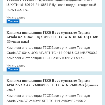
P
LUX/TN 16180199-2110851 ₽ Душевой поддон квадратный
800×800
RGW LUX/TN...
16180488-
Прочитать
41
Читать далее
больше
Унитазы
(Лучшая
о
цена)
Душевой
Комплект инсталляции TECE Base с унитазом Торнадо
поддон
Grado AZ-0046-UQ3-MB SET-TC-414-0046-UQ3-MB
квадратный
(Лучшая цена)
RGW
Комплект инсталляции TECE Base с унитазом Торнадо
LUX/TN
Grado AZ-0046-UQ3-MB SET-TC-414-0046-UQ3-MB27500 ₽
900×900
16180199-
Комплект инсталляция TECE Base 9400412 4 в 1 с...
21
Прочитать
Читать далее
(Лучшая
больше
Унитазы
цена)
о
Комплект
Комплект инсталляции TECE Base с унитазом Торнадо
инсталляции
Azario Vela AZ-2480MB SET-TC-414-2480MB (Лучшая
TECE
цена)
Base
Комплект инсталляции TECE Base с унитазом Торнадо
с
Azario Vela AZ-2480MB SET-TC-414-2480MB26950 ₽
унитазом
Торнадо