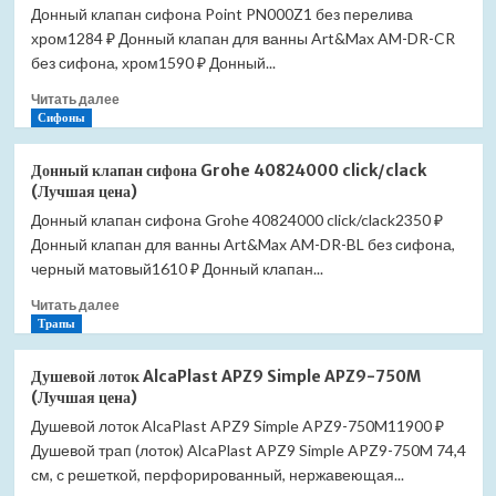
Донный клапан сифона Point PN000Z1 без перелива
Slezak
хром1284 ₽ Донный клапан для ванны Art&Max AM-DR-CR
RAV
Morava
без сифона, хром1590 ₽ Донный...
MKA0400
Прочитать
Читать далее
(Лучшая
больше
Сифоны
цена)
о
Донный
Донный клапан сифона Grohe 40824000 click/clack
клапан
(Лучшая цена)
сифона
Донный клапан сифона Grohe 40824000 click/clack2350 ₽
Point
Донный клапан для ванны Art&Max AM-DR-BL без сифона,
PN000Z1
без
черный матовый1610 ₽ Донный клапан...
перелива
Прочитать
Читать далее
хром
больше
Трапы
(Лучшая
о
цена)
Донный
Душевой лоток AlcaPlast APZ9 Simple APZ9-750M
клапан
(Лучшая цена)
сифона
Душевой лоток AlcaPlast APZ9 Simple APZ9-750M11900 ₽
Grohe
Душевой трап (лоток) AlcaPlast APZ9 Simple APZ9-750M 74,4
40824000
click/clack
см, с решеткой, перфорированный, нержавеющая...
(Лучшая