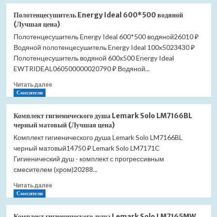
о
Полотенцесушитель
Полотенцесушитель Energy Ideal 600*500 водяной
Energy
(Лучшая цена)
Ideal
Полотенцесушитель Energy Ideal 600*500 водяной26010 ₽
800*500
Водяной полотенцесушитель Energy Ideal 100x5023430 ₽
водяной
(Лучшая
Полотенцесушитель водяной 600x500 Energy Ideal
цена)
EWTRIDEAL060500000020790 ₽ Водяной...
Прочитать
Читать далее
больше
Смесители
о
Полотенцесушитель
Комплект гигиенического душа Lemark Solo LM7166BL
Energy
черный матовый (Лучшая цена)
Ideal
Комплект гигиенического душа Lemark Solo LM7166BL
600*500
черный матовый14750 ₽ Lemark Solo LM7171C
водяной
(Лучшая
Гигиенический душ - комплект с прогрессивным
цена)
смесителем (хром)20288...
Прочитать
Читать далее
больше
Смесители
о
Комплект
Комплект гигиенического душа Lemark Solo LM7165MW