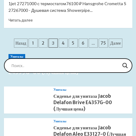
1jet 27271000 с термостатом76100 ₽ Hansgrohe Crometta S
Solo
LM7165GM
27267000 - Душевая система Showerpipe...
графит
Прочитать
Читать далее
(Лучшая
больше
цена)
о
Душевая
Пагинация
система
Назад
1
2
3
4
5
6
…
75
Далее
Hansgrohe
записей
Crometta
Унитазы
E
Сиденье для унитаза Jacob Delafon Brive
Showerpipe
E4359G-00 (Лучшая цена)
240
1jet
27271000
с
Унитазы
термостатом
Сиденье для унитаза Jacob
(Лучшая
Delafon Brive E4357G-00
цена)
(Лучшая цена)
Унитазы
Сиденье для унитаза Jacob
Delafon Aleo E33127-0 (Лучшая