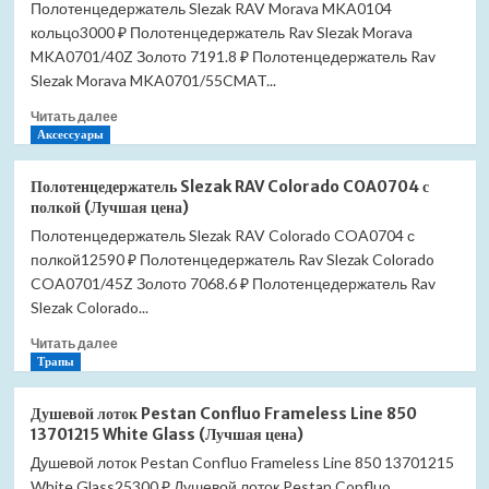
Полотенцедержатель Slezak RAV Morava MKA0104
кольцо3000 ₽ Полотенцедержатель Rav Slezak Morava
MKA0701/40Z Золото 7191.8 ₽ Полотенцедержатель Rav
Slezak Morava MKA0701/55CMAT...
Прочитать
Читать далее
больше
Аксессуары
о
Полотенцедержатель
Полотенцедержатель Slezak RAV Colorado COA0704 с
Slezak
полкой (Лучшая цена)
RAV
Полотенцедержатель Slezak RAV Colorado COA0704 с
Morava
полкой12590 ₽ Полотенцедержатель Rav Slezak Colorado
MKA0104
кольцо
COA0701/45Z Золото 7068.6 ₽ Полотенцедержатель Rav
(Лучшая
Slezak Colorado...
цена)
Прочитать
Читать далее
больше
Трапы
о
Полотенцедержатель
Душевой лоток Pestan Confluo Frameless Line 850
Slezak
13701215 White Glass (Лучшая цена)
RAV
Душевой лоток Pestan Confluo Frameless Line 850 13701215
Colorado
White Glass25300 ₽ Душевой лоток Pestan Confluo
COA0704