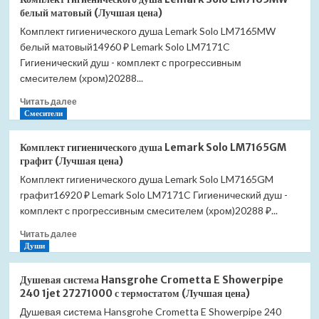
гигиенического
белый матовый (Лучшая цена)
душа
Комплект гигиенического душа Lemark Solo LM7165MW
Lemark
белый матовый14960 ₽ Lemark Solo LM7171C
Solo
LM7166BL
Гигиенический душ - комплект с прогрессивным
черный
смесителем (хром)20288...
матовый
Прочитать
(Лучшая
Читать далее
больше
Смесители
цена)
о
Комплект
Комплект гигиенического душа Lemark Solo LM7165GM
гигиенического
графит (Лучшая цена)
душа
Комплект гигиенического душа Lemark Solo LM7165GM
Lemark
графит16920 ₽ Lemark Solo LM7171C Гигиенический душ -
Solo
LM7165MW
комплект с прогрессивным смесителем (хром)20288 ₽...
белый
Прочитать
Читать далее
матовый
больше
Души
(Лучшая
о
цена)
Комплект
Душевая система Hansgrohe Crometta E Showerpipe
гигиенического
240 1jet 27271000 с термостатом (Лучшая цена)
душа
Душевая система Hansgrohe Crometta E Showerpipe 240
Lemark