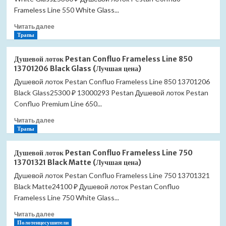
с
Frameless Line 550 White Glass...
полкой
Прочитать
Читать далее
(Лучшая
больше
Трапы
цена)
о
Душевой
Душевой лоток Pestan Confluo Frameless Line 850
лоток
13701206 Black Glass (Лучшая цена)
Pestan
Душевой лоток Pestan Confluo Frameless Line 850 13701206
Confluo
Black Glass25300 ₽ 13000293 Pestan Душевой лоток Pestan
Frameless
Line
Confluo Premium Line 650...
850
Прочитать
Читать далее
13701215
больше
Трапы
White
о
Glass
Душевой
(Лучшая
Душевой лоток Pestan Confluo Frameless Line 750
лоток
цена)
13701321 Black Matte (Лучшая цена)
Pestan
Душевой лоток Pestan Confluo Frameless Line 750 13701321
Confluo
Black Matte24100 ₽ Душевой лоток Pestan Confluo
Frameless
Line
Frameless Line 750 White Glass...
850
Прочитать
Читать далее
13701206
больше
Полотенцесушители
Black