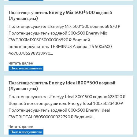
о
Glass
Душевой
(Лучшая
Полотенцесушитель Energy Mix 500*500 водяной
лоток
цена)
(Лучшая цена)
Pestan
Полотенцесушитель Energy Mix 500*500 водяной8670 ₽
Confluo
Полотенцесушитель водяной 500x500 Energy Mix
Frameless
Line
EWTR00MIX05050000006990 ₽ Водяной
750
полотенцесушитель TERMINUS Аврора П6 500х600
13701321
46700785298938990...
Black
Matte
Прочитать
Читать далее
(Лучшая
больше
Полотенцесушители
цена)
о
Полотенцесушитель
Полотенцесушитель Energy Ideal 800*500 водяной
Energy
(Лучшая цена)
Mix
Полотенцесушитель Energy Ideal 800*500 водяной28320 ₽
500*500
Водяной полотенцесушитель Energy Ideal 100x5023430 ₽
водяной
(Лучшая
Полотенцесушитель водяной 800x500 Energy Ideal
цена)
EWTRIDEAL080500000022790 ₽ Водяной...
Прочитать
Читать далее
больше
Полотенцесушители