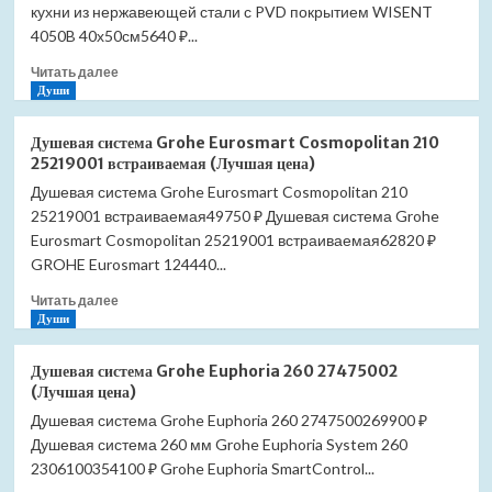
кухни из нержавеющей стали с PVD покрытием WISENT
4050B 40х50см5640 ₽...
Прочитать
Читать далее
больше
Души
о
Мойка
Душевая система Grohe Eurosmart Cosmopolitan 210
для
25219001 встраиваемая (Лучшая цена)
кухни
Душевая система Grohe Eurosmart Cosmopolitan 210
Granula
25219001 встраиваемая49750 ₽ Душевая система Grohe
5801
арктик
Eurosmart Cosmopolitan 25219001 встраиваемая62820 ₽
(Лучшая
GROHE Eurosmart 124440...
цена)
Прочитать
Читать далее
больше
Души
о
Душевая
Душевая система Grohe Euphoria 260 27475002
система
(Лучшая цена)
Grohe
Душевая система Grohe Euphoria 260 2747500269900 ₽
Eurosmart
Душевая система 260 мм Grohe Euphoria System 260
Cosmopolitan
210
2306100354100 ₽ Grohe Euphoria SmartControl...
25219001