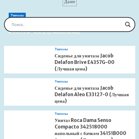
записей
Далее
Grohe
28920000
(Лучшая
Унитазы
цена)
Сиденье для унитаза Jacob Delafon Brive
E4359G-00 (Лучшая цена)
Унитазы
Сиденье для унитаза Jacob
Delafon Brive E4357G-00
(Лучшая цена)
Унитазы
Сиденье для унитаза Jacob
Delafon Aleo E33127-0 (Лучшая
цена)
Унитазы
Унитаз Roca Dama Senso
Compacto 342518000
напольный с бачком 34151B000