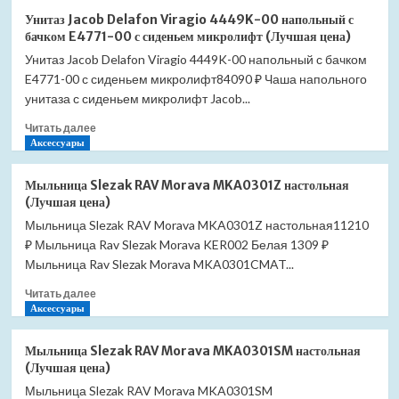
Унитаз
Унитаз Jacob Delafon Viragio 4449K-00 напольный с
Jacob
бачком E4771-00 с сиденьем микролифт (Лучшая цена)
Delafon
Унитаз Jacob Delafon Viragio 4449K-00 напольный с бачком
Vox
E4771-00 с сиденьем микролифт84090 ₽ Чаша напольного
UJN102-
00
унитаза с сиденьем микролифт Jacob...
напольный
Прочитать
Читать далее
с
больше
Аксессуары
бачком
о
ETM212-
Унитаз
00
Мыльница Slezak RAV Morava MKA0301Z настольная
Jacob
без
(Лучшая цена)
Delafon
сиденья
Мыльница Slezak RAV Morava MKA0301Z настольная11210
Viragio
(Лучшая
₽ Мыльница Rav Slezak Morava KER002 Белая 1309 ₽
4449K-
цена)
00
Мыльница Rav Slezak Morava MKA0301CMAT...
напольный
Прочитать
Читать далее
с
больше
Аксессуары
бачком
о
E4771-
Мыльница
00
Мыльница Slezak RAV Morava MKA0301SM настольная
Slezak
с
(Лучшая цена)
RAV
сиденьем
Мыльница Slezak RAV Morava MKA0301SM
Morava
микролифт