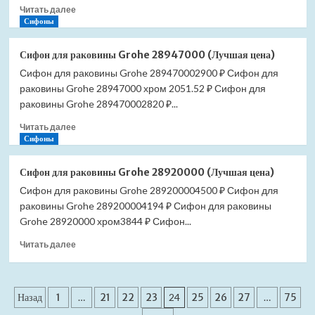
Прочитать
Читать далее
цена)
больше
Сифоны
о
Сифон
Сифон для раковины Grohe 28947000 (Лучшая цена)
для
Сифон для раковины Grohe 289470002900 ₽ Сифон для
раковины
раковины Grohe 28947000 хром 2051.52 ₽ Сифон для
Orio
А-3202
раковины Grohe 289470002820 ₽...
1
Прочитать
Читать далее
1/4"*40
больше
Сифоны
с
о
гибкой
Сифон
трубой
Сифон для раковины Grohe 28920000 (Лучшая цена)
для
40-
Сифон для раковины Grohe 289200004500 ₽ Сифон для
раковины
40/50
раковины Grohe 289200004194 ₽ Сифон для раковины
Grohe
(Лучшая
28947000
Grohe 28920000 хром3844 ₽ Сифон...
цена)
(Лучшая
Прочитать
Читать далее
цена)
больше
о
Сифон
Пагинация
для
Назад
1
…
21
22
23
24
25
26
27
…
75
раковины