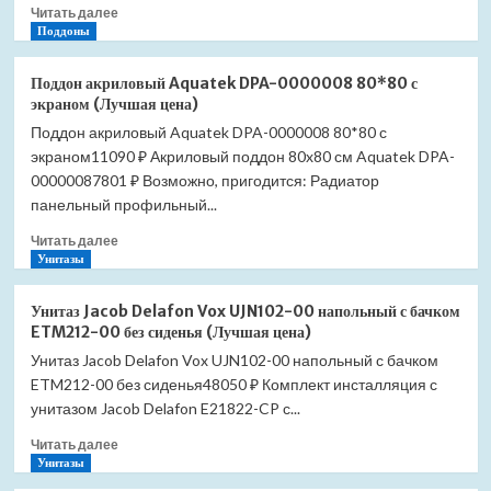
Прочитать
Читать далее
встраиваемая
больше
Поддоны
(Лучшая
о
цена)
Душевая
Поддон акриловый Aquatek DPA-0000008 80*80 с
система
экраном (Лучшая цена)
Grohe
Поддон акриловый Aquatek DPA-0000008 80*80 с
Euphoria
экраном11090 ₽ Акриловый поддон 80x80 см Aquatek DPA-
260
27475002
00000087801 ₽ Возможно, пригодится: Радиатор
(Лучшая
панельный профильный...
цена)
Прочитать
Читать далее
больше
Унитазы
о
Поддон
Унитаз Jacob Delafon Vox UJN102-00 напольный с бачком
акриловый
ETM212-00 без сиденья (Лучшая цена)
Aquatek
Унитаз Jacob Delafon Vox UJN102-00 напольный с бачком
DPA-
ETM212-00 без сиденья48050 ₽ Комплект инсталляция с
0000008
80*80
унитазом Jacob Delafon E21822-CP с...
с
Прочитать
Читать далее
экраном
больше
Унитазы
(Лучшая
о
цена)