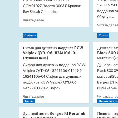
5789169500
COA0102Z Золото 3003 ₽ Крючок
поддонов A
Rav Slezak Colorado...
00 grigio...
Прочитать
Читать далее
больше
Читать дале
о
Крючок
Сифоны
Трапы
Slezak
RAV
Сифон для душевых поддонов RGW
Душевой ло
Colorado
Velplex QYD-06 18241106-01
Black 800 
COA0102
(Лучшая цена)
матовый (Л
двойной
Сифон для душевых поддонов RGW
(Лучшая
Душевой лот
цена)
Velplex QYD-06 18241106-01449 ₽
Black 800 0
18241106-04 Сифон для душевых
матовый285
поддонов RGW Velplex QYD-06
Berges В1 K
Черный1170 ₽ Сифон...
80см чёрный
Прочитать
Читать далее
Читать дале
больше
Трапы
Полотенцесуш
о
Сифон
Душевой лоток Berges В1 Keramik
Полотенцес
для