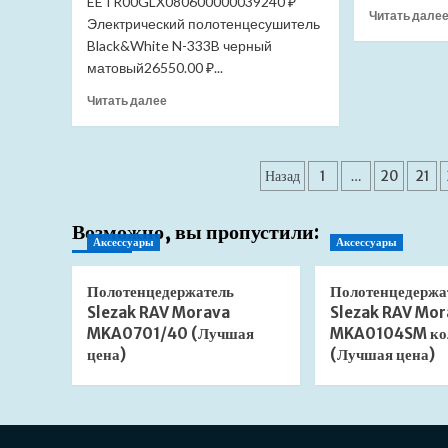
EETR00GLX080600000039240 ₽
Читать дале
Электрический полотенцесушитель
Black&White N-333B черный
матовый26550.00 ₽...
Прочитать
Читать далее
больше
о
Полотенцесушитель
Пагинация
Energy
Назад
1
…
20
21
Galaxy
записей
800*600
Возможно, вы пропустили:
электрический
Аксессуары
Аксессуары
(Лучшая
цена)
Полотенцедержатель
Полотенцедержа
Slezak RAV Morava
Slezak RAV Mor
MKA0701/40 (Лучшая
MKA0104SM ко
цена)
(Лучшая цена)