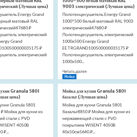
черный матовый RAL
1000*500 белый матовый RAL
Berges
Berges
рический (Лучшая цена)
9003 электрический (Лучшая цена)
В1
В1
ушитель Energy Grand
Полотенцесушитель Energy Grand
Keramik
Keramik
ерный матовый RAL
Black
1000*500 белый матовый RAL 9003
Black
800
700
рический47680 ₽
электрический47680 ₽
095119
095118
ушитель электрический
Полотенцесушитель электрический
черный
черный
nergy Grand
1000x500 Energy Grand
матовый
матовый
100500000035175 ₽
EETRGRAND100500000035175 ₽
(Лучшая
(Лучшая
ушитель электрический
Полотенцесушитель электрический
цена)
цена)
1000x500...
Прочитать
Прочитать
е
Читать далее
больше
больше
Мойки
о
о
Полотенцесушитель
Полотенцесушитель
кухни Granula 5801
Мойка для кухни Granula 5801
Energy
Energy
чшая цена)
базальт (Лучшая цена)
Grand
Grand
ухни Granula 5801
Мойка для кухни Granula 5801
1000*500
1000*500
₽ Мойка для кухни из
черный
базальт8850 ₽ Мойка для кухни из
белый
матовый
матовый
й стали с PVD
нержавеющей стали с PVD
RAL
RAL
 WISENT 4050B
покрытием WISENT 4050B
9005
9003
 ₽...
40х50см5640 ₽...
электрический
электрический