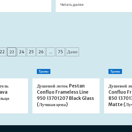
(Лучшая
(Лучшая
Прочитать
Прочитать
е
Читать далее
цена)
цена)
больше
больше
о
о
Мойка
Мойка
для
для
кухни
кухни
Granula
Granula
5801
5801
графит
базальт
22
23
24
25
26
…
75
Далее
(Лучшая
(Лучшая
цена)
цена)
Трапы
Трапы
тель
Душевой лоток Pestan
Душевой л
ava
Confluo Frameless Line
Confluo Fr
льцо
950 13701207 Black Glass
850 13701
(Лучшая цена)
Matte (Лу