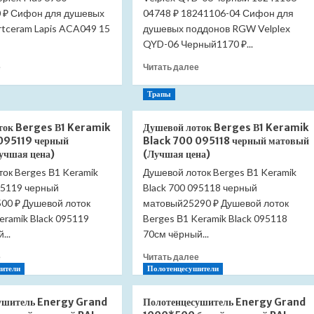
 ₽ Сифон для душевых
04748 ₽ 18241106-04 Сифон для
rtceram Lapis ACA049 15
душевых поддонов RGW Velplex
QYD-06 Черный1170 ₽...
Прочитать
Прочитать
е
Читать далее
больше
больше
о
о
Трапы
Сифон
Сифон
для
для
ток Berges В1 Keramik
Душевой лоток Berges В1 Keramik
душевых
душевых
095119 черный
Black 700 095118 черный матовый
поддонов
поддонов
учшая цена)
(Лучшая цена)
Viega
RGW
ок Berges В1 Keramik
Tempoplex
Душевой лоток Berges В1 Keramik
Velplex
Plus
QYD-
95119 черный
Black 700 095118 черный
6960
06
00 ₽ Душевой лоток
матовый25290 ₽ Душевой лоток
578916
черный
eramik Black 095119
Berges В1 Keramik Black 095118
(Лучшая
18241106-
...
70см чёрный...
цена)
04
(Лучшая
Прочитать
Прочитать
е
Читать далее
цена)
больше
больше
ители
Полотенцесушители
о
о
Душевой
Душевой
ушитель Energy Grand
Полотенцесушитель Energy Grand
лоток
лоток