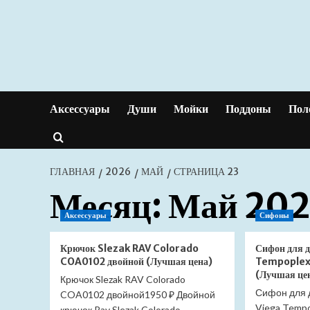
Перейти
к
содержимому
Аксессуары
Души
Мойки
Поддоны
Пол
ГЛАВНАЯ
2026
МАЙ
СТРАНИЦА 23
Месяц:
Май 20
Аксессуары
Сифоны
Крючок Slezak RAV Colorado
Сифон для 
COA0102 двойной (Лучшая цена)
Tempoplex
(Лучшая це
Крючок Slezak RAV Colorado
Сифон для 
COA0102 двойной1950 ₽ Двойной
Viega Tempo
крючок Rav Slezak Colorado