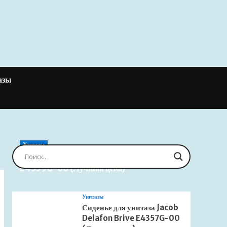
азы
Унитазы
Сиденье для унитаза Jacob Delafon Brive
E4359G-00 (Лучшая цена)
Унитазы
Сиденье для унитаза Jacob
Delafon Brive E4357G-00