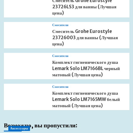
Смеситель Grohe Eurostyle
23726LS3 для ванны (Лучшая
цена)
Смесители
Смеситель Grohe Eurostyle
23726003 для ванны (Лучшая
цена)
Смесители
Комплект гигиенического душа
Lemark Solo LM7166BL черный
матовый (Лучшая цена)
Смесители
Комплект гигиенического душа
Lemark Solo LM7165MW белый
матовый (Лучшая цена)
Возможно, вы пропустили:
Аксессуары