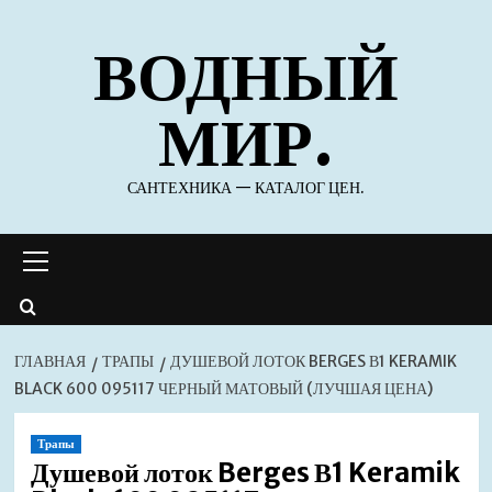
Перейти
ВОДНЫЙ
к
содержимому
МИР.
САНТЕХНИКА — КАТАЛОГ ЦЕН.
Основное
меню
ГЛАВНАЯ
ТРАПЫ
ДУШЕВОЙ ЛОТОК BERGES В1 KERAMIK
BLACK 600 095117 ЧЕРНЫЙ МАТОВЫЙ (ЛУЧШАЯ ЦЕНА)
Трапы
Душевой лоток Berges В1 Keramik