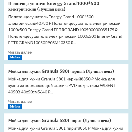
Полотенцесушитель
Полотенцесушитель Energy Grand 1000*500
Energy
электрический (Лучшая цена)
Grand
Полотенцесушитель Energy Grand 1000*500
1200*600
электрический40780 ₽ Полотенцесушитель электрический
черный
матовый
1000x500 Energy Grand EETRGRAND100500000035175 ₽
RAL
Полотенцесушитель электрический 1000x500 Energy Grand
9005
EETRGRAND10050R905M40350 ₽...
электрический
(Лучшая
Прочитать
Читать далее
цена)
больше
Мойки
о
Полотенцесушитель
Мойка для кухни Granula 5801 черный (Лучшая цена)
Energy
Мойка для кухни Granula 5801 черный8850 ₽ Мойка для
Grand
кухни из нержавеющей стали с PVD покрытием WISENT
1000*500
электрический
4050B 40х50см5640 ₽...
(Лучшая
Прочитать
Читать далее
цена)
больше
Мойки
о
Мойка
Мойка для кухни Granula 5801 пирит (Лучшая цена)
для
Мойка для кухни Granula 5801 пирит8850 ₽ Мойка для кухни
кухни