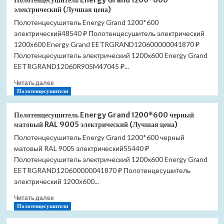
Полотенцесушитель Energy Grand 1200*600
лоток
электрический (Лучшая цена)
BETOSERB
Полотенцесушитель Energy Grand 1200*600
Pestan
электрический48540 ₽ Полотенцесушитель электрический
Confluo
Premium
1200x600 Energy Grand EETRGRAND120600000041870 ₽
Line
Полотенцесушитель электрический 1200x600 Energy Grand
950
EETRGRAND12060R905M47045 ₽...
13100007
(Лучшая
Прочитать
Читать далее
цена)
больше
Полотенцесушители
о
Полотенцесушитель
Полотенцесушитель Energy Grand 1200*600 черный
Energy
матовый RAL 9005 электрический (Лучшая цена)
Grand
Полотенцесушитель Energy Grand 1200*600 черный
1200*600
матовый RAL 9005 электрический55440 ₽
электрический
(Лучшая
Полотенцесушитель электрический 1200x600 Energy Grand
цена)
EETRGRAND120600000041870 ₽ Полотенцесушитель
электрический 1200x600...
Прочитать
Читать далее
больше
Полотенцесушители
о