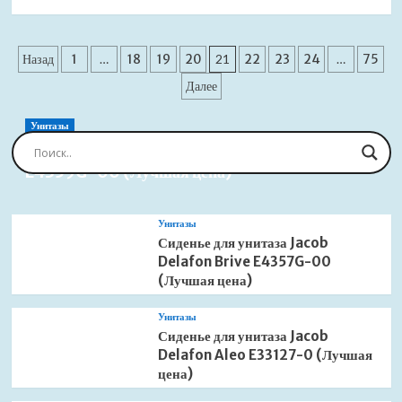
больше
о
Смеситель
Пагинация
Grohe
Назад
1
…
18
19
20
21
22
23
24
…
75
Eurosmart
записей
Далее
Cosmopolitan
32879000
встраиваемый
Унитазы
(Лучшая
Сиденье для унитаза Jacob Delafon Brive
цена)
E4359G-00 (Лучшая цена)
Унитазы
Сиденье для унитаза Jacob
Delafon Brive E4357G-00
(Лучшая цена)
Унитазы
Сиденье для унитаза Jacob
Delafon Aleo E33127-0 (Лучшая
цена)