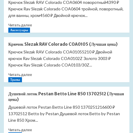
Крючок Slezak RAV Colorado COA0604 поворотный4390 ₽
Крючок Rav Slezak Colorado COA0604 тройной, поворотный,
для ванны, хром4560 ₽ Двойной крючок...
Прочитать
Читать далее
больше
Аксессуары
о
Крючок
Крючок Slezak RAV Colorado COA0105 (Лучшая цена)
Slezak
Крючок Slezak RAV Colorado COA01055210 ₽ Двойной
RAV
крючок Rav Slezak Colorado COA0102Z Золото 3003 ₽
Colorado
COA0604
Крючок Rav Slezak Colorado COA0103/30Z...
поворотный
Прочитать
Читать далее
(Лучшая
больше
Трапы
цена)
о
Крючок
Душевой лоток Pestan Betto Line 850 13702512 (Лучшая
Slezak
цена)
RAV
Душевой лоток Pestan Betto Line 850 1370251216600 ₽
Colorado
13702512 Betto by Pestan Душевой лоток Betto by Pestan
COA0105
(Лучшая
Line 850 Хром...
цена)
Прочитать
Читать далее