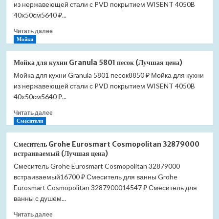
из нержавеющей стали с PVD покрытием WISENT 4050B
Granula
5801
40х50см5640 ₽...
черный
Прочитать
Читать далее
(Лучшая
больше
Мойки
цена)
о
Мойка
Мойка для кухни Granula 5801 песок (Лучшая цена)
для
Мойка для кухни Granula 5801 песок8850 ₽ Мойка для кухни
кухни
из нержавеющей стали с PVD покрытием WISENT 4050B
Granula
5801
40х50см5640 ₽...
пирит
Прочитать
Читать далее
(Лучшая
больше
Смесители
цена)
о
Мойка
Смеситель Grohe Eurosmart Cosmopolitan 32879000
для
встраиваемый (Лучшая цена)
кухни
Смеситель Grohe Eurosmart Cosmopolitan 32879000
Granula
встраиваемый16700 ₽ Смеситель для ванны Grohe
5801
песок
Eurosmart Cosmopolitan 3287900014547 ₽ Смеситель для
(Лучшая
ванны с душем...
цена)
Прочитать
Читать далее