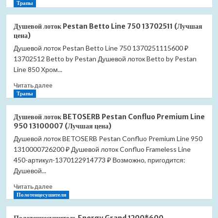
больше
Трапы
о
Душевой
Душевой лоток Pestan Betto Line 750 13702511 (Лучшая
лоток
цена)
Pestan
Душевой лоток Pestan Betto Line 750 1370251115600 ₽
Betto
13702512 Betto by Pestan Душевой лоток Betto by Pestan
Line
850
Line 850 Хром...
13702512
Прочитать
Читать далее
(Лучшая
больше
Трапы
цена)
о
Душевой
Душевой лоток BETOSERB Pestan Confluo Premium Line
лоток
950 13100007 (Лучшая цена)
Pestan
Душевой лоток BETOSERB Pestan Confluo Premium Line 950
Betto
1310000726200 ₽ Душевой лоток Confluo Frameless Line
Line
750
450-артикул-1370122914773 ₽ Возможно, пригодится:
13702511
Душевой...
(Лучшая
Прочитать
цена)
Читать далее
больше
Полотенцесушители
о
Душевой