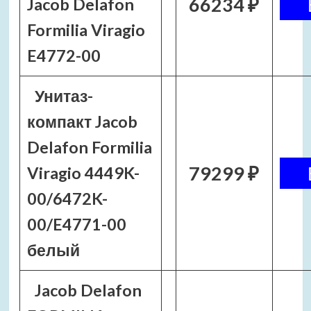
66234 ₽
Jacob Delafon
Formilia Viragio
E4772-00
Унитаз-
компакт Jacob
Delafon Formilia
79299 ₽
Viragio 4449K-
00/6472K-
00/E4771-00
белый
Jacob Delafon