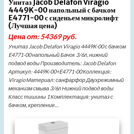
Унитаз Jacob Delafon Viragio
4449K-00 напольный с бачком
E4771-00 с сиденьем микролифт
(Лучшая цена)
Цена от: 54369 руб.
Унитаз Jacob Delafon Viragio 4449K-00 с бачком
E4771-00 напольный Бачок 3/6л, нижний
подвод воды Производитель: Jacob Delafon
Артикул: 4449K-00+E4771-00 Коллекция:
Viragio Материал: санфарфор Двухрежимный
механизм смыва 3/6л Нижний подвод воды
Класс тишины 1 Комплектация: унитаз с
бачком, крепление…