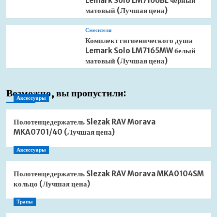
Lemark Solo LM7166BL черный
матовый (Лучшая цена)
Смесители
Комплект гигиенического душа
Lemark Solo LM7165MW белый
матовый (Лучшая цена)
Возможно, вы пропустили:
Аксессуары
Полотенцедержатель Slezak RAV Morava
MKA0701/40 (Лучшая цена)
Аксессуары
Полотенцедержатель Slezak RAV Morava MKA0104SM
кольцо (Лучшая цена)
Трапы