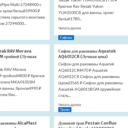
miPipe Multi 27248400 с
Крючок Rav Slezak Yukon
м хром/белый59900 ₽
YUA0100CB для ванны, хром/
стема скрытого монтажа
белый1780...
ом 27294000...
Прочитать
Читать далее
Прочитать
е
больше
больше
Сифоны
о
о
Крючок
Душевая
Slezak
ezak RAV Morava
Сифон для раковины Aquatek
система
RAV
 тройной (Лучшая
AQ6012CR (Лучшая цена)
Hansgrohe
Yukon
Сифон для раковины Aquatek
Croma
YUA0100CB
ak RAV Morava
Select
AQ6012CR4470 ₽ Aquatek
(Лучшая
тройной4800 ₽ Крючок
E
AQ6012CR Сифон для раковины
цена)
SemiPipe
 Morava MKA0105SM
(хром)3565 ₽ Сифон для раковины
Multi
я ванны, бронза4990 ₽
Aquatek AQ6011BGM оружейная
27248400
чок Rav...
сталь...
с
термостатом
Прочитать
е
Прочитать
Читать далее
хром/
больше
больше
Трапы
белый
о
о
(Лучшая
Крючок
Сифон
раковины AlcaPlast
Душевой трап Pestan Confluo
цена)
Slezak
для