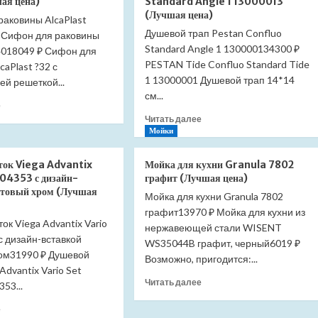
ая цена)
Standard Angle 1 13000013
RAV
раковины
(Лучшая цена)
раковины AlcaPlast
Morava
Aquatek
MKA0105SM
Душевой трап Pestan Confluo
 Сифон для раковины
AQ6012CR
тройной
Standard Angle 1 130000134300 ₽
(Лучшая
A4018049 ₽ Сифон для
(Лучшая
цена)
PESTAN Tide Confluo Standard Tide
caPlast ?32 с
цена)
1 13000001 Душевой трап 14*14
й решеткой...
см...
Прочитать
е
больше
Прочитать
Читать далее
о
больше
Мойки
Сифон
о
для
Душевой
ток Viega Advantix
Мойка для кухни Granula 7802
раковины
трап
704353 с дизайн-
графит (Лучшая цена)
AlcaPlast
Pestan
атовый хром (Лучшая
Мойка для кухни Granula 7802
A401
Confluo
(Лучшая
графит13970 ₽ Мойка для кухни из
Standard
ок Viega Advantix Vario
цена)
Angle
нержавеющей стали WISENT
с дизайн-вставкой
1
WS35044B графит, черный6019 ₽
13000013
ом31990 ₽ Душевой
Возможно, пригодится:...
(Лучшая
Advantix Vario Set
цена)
Прочитать
Читать далее
53...
больше
Прочитать
о
е