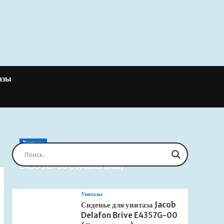
азы
Унитазы
Сиденье для унитаза Jacob Delafon Brive
E4359G-00 (Лучшая цена)
Унитазы
Сиденье для унитаза Jacob
Delafon Brive E4357G-00