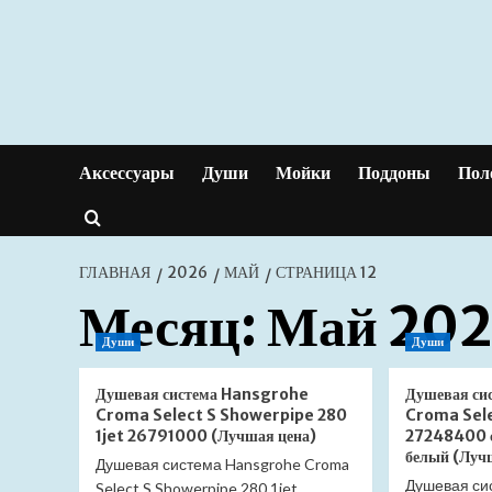
Перейти
к
содержимому
Аксессуары
Души
Мойки
Поддоны
Пол
ГЛАВНАЯ
2026
МАЙ
СТРАНИЦА 12
Месяц:
Май 20
Души
Души
Душевая система Hansgrohe
Душевая си
Croma Select S Showerpipe 280
Croma Sele
1jet 26791000 (Лучшая цена)
27248400 с
белый (Луч
Душевая система Hansgrohe Croma
Душевая си
Select S Showerpipe 280 1jet