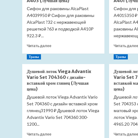
A403 (Лучшая цена)
A401 (Лучш
Morava
Сифон для раковины AlcaPlast
MKA0105Z
Сифон для 
тройной
A4039950 ₽ Сифон для раковины
A4015350 ₽
(Лучшая
AlcaPlast ?32 с нержавеющей
AlcaPlast 
цена)
решеткой ?63 и подводкой A410P
раковины Al
922.3 ₽...
нержавеюще
Прочитать
Читать далее
Читать дале
больше
о
Трапы
Трапы
Сифон
для
Душевой лоток Viega Advantix
Душевой ло
раковины
Vario Set 704360 с дизайн-
Vario Set 
AlcaPlast
вставкой хром глянец (Лучшая
вставкой м
A403
цена)
цена)
(Лучшая
Душевой лоток Viega Advantix Vario
Душевой лот
цена)
Set 704360 с дизайн-вставкой хром
Set 704353 
глянец31990 ₽ Душевой лоток Viega
матовый хр
Advantix Vario Set 704360 300-
лоток Viega 
1200...
4965.20 7043
Прочитать
Читать далее
Читать дале