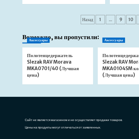
больше
о
Душевой
Пагинация
лоток
Назад
1
…
9
10
Viega
записей
Advantix
Возможно, вы пропустили:
Vario
Аксессуары
Аксессуары
Set
704360
с
Полотенцедержатель
Полотенцедержа
дизайн-
Slezak RAV Morava
Slezak RAV Mor
вставкой
MKA0701/40 (Лучшая
MKA0104SM ко
хром
цена)
(Лучшая цена)
глянец
(Лучшая
цена)
Сайт не является магазином и не осуществляет продажи товаров.
Цены на продукты могут отличаться от заявленных.