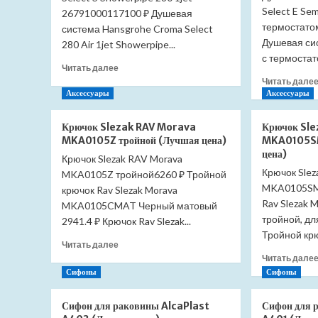
Select E Se
26791000117100 ₽ Душевая
термостато
система Hansgrohe Croma Select
Душевая си
280 Air 1jet Showerpipe...
с термостат
Прочитать
Читать далее
больше
Читать дале
о
Аксессуары
Аксессуары
Душевая
система
Крючок Slezak RAV Morava
Крючок Sl
Hansgrohe
MKA0105Z тройной (Лучшая цена)
MKA0105SM
Croma
цена)
Крючок Slezak RAV Morava
Select
Крючок Slez
MKA0105Z тройной6260 ₽ Тройной
S
Showerpipe
MKA0105SM 
крючок Rav Slezak Morava
280
Rav Slezak
MKA0105CMAT Черный матовый
1jet
тройной, дл
2941.4 ₽ Крючок Rav Slezak...
26791000
Тройной крю
(Лучшая
Прочитать
Читать далее
цена)
больше
Читать дале
о
Сифоны
Сифоны
Крючок
Slezak
Сифон для раковины AlcaPlast
Сифон для 
RAV