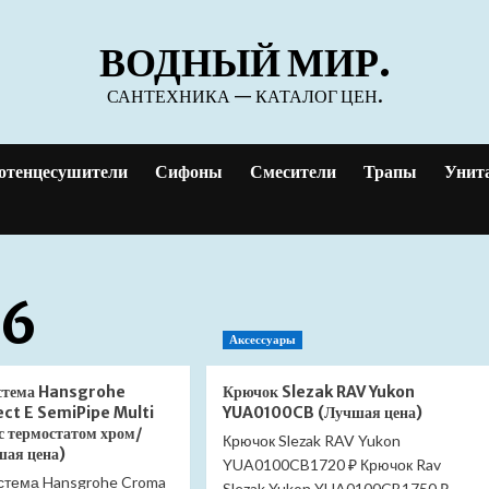
ВОДНЫЙ МИР.
САНТЕХНИКА — КАТАЛОГ ЦЕН.
отенцесушители
Сифоны
Смесители
Трапы
Унит
26
Аксессуары
стема Hansgrohe
Крючок Slezak RAV Yukon
ct E SemiPipe Multi
YUA0100CB (Лучшая цена)
 термостатом хром/
Крючок Slezak RAV Yukon
шая цена)
YUA0100CB1720 ₽ Крючок Rav
стема Hansgrohe Croma
Slezak Yukon YUA0100CB1750 ₽