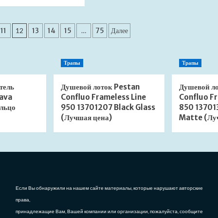
больше
Мойка
о
для
Душевой
кухни
лоток
Granula
11
12
13
14
15
…
75
Далее
Viega
7802
Advantix
графит
Vario
(Лучшая
Трапы
Трапы
Set
цена)
704353
с
тель
Душевой лоток Pestan
Душевой л
дизайн-
ava
Confluo Frameless Line
Confluo Fr
вставкой
льцо
950 13701207 Black Glass
850 13701
матовый
(Лучшая цена)
Matte (Лу
хром
(Лучшая
цена)
Если Вы обнаружили на нашем сайте материалы, которые нарушают авторские
права,
принадлежащие Вам, Вашей компании или организации, пожалуйста, сообщите