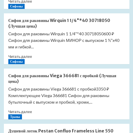
Прочитать
Читать далее
больше
Сифоны
о
Сифон
Сифон для раковины Wirquin 1 1/4"*40 30718050
для
(Лучшая цена)
раковины
Сифон для раковины Wirquin 1 1/4"*40 30718050600 ₽
АНИ
Сифон для раковины Wirquin МИНОР с выпуском 1 ½"х40
Пласт
1
мм и гибкой...
1/4"*40
Прочитать
Читать далее
С1315
больше
Сифоны
с
о
отводом
Сифон
для
Сифон для раковины Viega 366681 с пробкой (Лучшая
для
стиральной
цена)
раковины
машины
Сифон для раковины Viega 366681 с пробкой3350 ₽
Wirquin
(Лучшая
Комплектующее Viega 366681 Сифон для раковины
1
цена)
1/4"*40
бутылочный с выпуском и пробкой, хроми,...
30718050
Прочитать
Читать далее
(Лучшая
больше
Трапы
цена)
о
Сифон
Душевой лоток Pestan Confluo Frameless Line 550