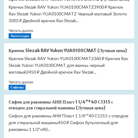
Slezak
Крючок Slezak RAV Yukon YUA0100CMATZ3900 ₽ Крючок
RAV
Rav Slezak Yukon YUA0100CMATZ Черный матовый Золото
Yukon
YUA0102CB
3003 ₽ Двойной крючок Rav Slezak...
двойной
Прочитать
Читать далее
(Лучшая
больше
Аксессуары
цена)
о
Крючок
Крючок Slezak RAV Yukon YUA0100CMAT (Лучшая цена)
Slezak
Крючок Slezak RAV Yukon YUA0100CMAT2360 ₽ Крючок Rav
RAV
Slezak Yukon YUA0100CMAT для ванны, черный
Yukon
YUA0100CMATZ
матовый2450 ₽ Двойной крючок Rav Slezak...
(Лучшая
Прочитать
Читать далее
цена)
больше
Сифоны
о
Крючок
Сифон для раковины АНИ Пласт 1 1/4"*40 С1315 с
Slezak
отводом для стиральной машины (Лучшая цена)
RAV
Сифон для раковины АНИ Пласт 1 1/4"*40 С1315 с отводом
Yukon
для стиральной машины450 ₽ Сифон бутылочный для
YUA0100CMAT
(Лучшая
раковины 1 1/2"х40...
цена)