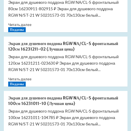
Экран для душевого поддона RGW NА/CL-S фронтальный
80см 16230911-802915 ₽ Экран для душевого поддона
RGW N/ST-21 W 50231573-01 70x130см белый...
Прочитать
Читать далее
больше
Поддоны
о
Экран
Экран для душевого поддона RGW NА/CL-S фронтальный
для
120см 16231211-02 (Лучшая цена)
душевого
Экран для душевого поддона RGW NА/CL-S фронтальный
поддона
120см 16231211-023630 ₽ Экран для душевого поддона
RGW
NА/CL-
RGW N/ST-21 W 50231573-01 70x130см белый...
S
Прочитать
Читать далее
фронтальный
больше
Поддоны
80см
о
16230911-
Экран
80
Экран для душевого поддона RGW NА/CL-S фронтальный
для
(Лучшая
100см 16231011-10 (Лучшая цена)
душевого
цена)
Экран для душевого поддона RGW NА/CL-S фронтальный
поддона
100см 16231011-104785 ₽ Экран для душевого поддона
RGW
NА/CL-
RGW N/ST-21 W 50231573-01 70x130см белый...
S