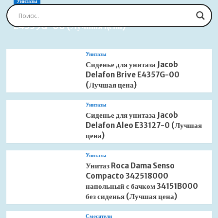
Line
Унитазы
550
Сиденье для унитаза Jacob Delafon Brive
13701212
E4359G-00 (Лучшая цена)
White
Glass
(Лучшая
Унитазы
цена)
Сиденье для унитаза Jacob
Delafon Brive E4357G-00
(Лучшая цена)
Унитазы
Сиденье для унитаза Jacob
Delafon Aleo E33127-0 (Лучшая
цена)
Унитазы
Унитаз Roca Dama Senso
Compacto 342518000
напольный с бачком 34151B000
без сиденья (Лучшая цена)
Смесители