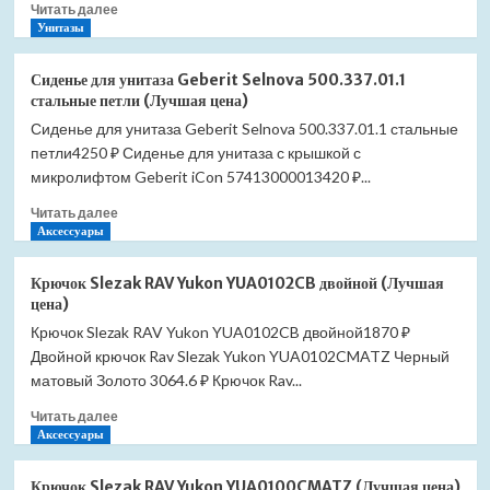
Прочитать
Читать далее
фронтальный
больше
Унитазы
120см
о
16231211-
Экран
02
Сиденье для унитаза Geberit Selnova 500.337.01.1
для
(Лучшая
стальные петли (Лучшая цена)
душевого
цена)
Сиденье для унитаза Geberit Selnova 500.337.01.1 стальные
поддона
петли4250 ₽ Сиденье для унитаза с крышкой с
RGW
NА/CL-
микролифтом Geberit iCon 57413000013420 ₽...
S
Прочитать
Читать далее
фронтальный
больше
Аксессуары
100см
о
16231011-
Сиденье
10
Крючок Slezak RAV Yukon YUA0102CB двойной (Лучшая
для
(Лучшая
цена)
унитаза
цена)
Крючок Slezak RAV Yukon YUA0102CB двойной1870 ₽
Geberit
Двойной крючок Rav Slezak Yukon YUA0102CMATZ Черный
Selnova
500.337.01.1
матовый Золото 3064.6 ₽ Крючок Rav...
стальные
Прочитать
Читать далее
петли
больше
Аксессуары
(Лучшая
о
цена)
Крючок
Крючок Slezak RAV Yukon YUA0100CMATZ (Лучшая цена)