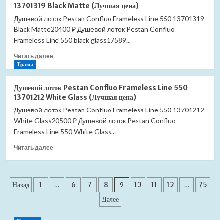
для
13701319 Black Matte (Лучшая цена)
раковины
Душевой лоток Pestan Confluo Frameless Line 550 13701319
Viega
Black Matte20400 ₽ Душевой лоток Pestan Confluo
366681
с
Frameless Line 550 black glass17589...
пробкой
Прочитать
Читать далее
(Лучшая
больше
Трапы
цена)
о
Душевой
Душевой лоток Pestan Confluo Frameless Line 550
лоток
13701212 White Glass (Лучшая цена)
Pestan
Душевой лоток Pestan Confluo Frameless Line 550 13701212
Confluo
White Glass20500 ₽ Душевой лоток Pestan Confluo
Frameless
Line
Frameless Line 550 White Glass...
550
Прочитать
Читать далее
13701319
больше
Black
о
Matte
Душевой
(Лучшая
Пагинация
лоток
Назад
1
…
6
7
8
9
10
11
12
…
75
цена)
Pestan
записей
Далее
Confluo
Frameless