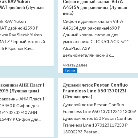
zak RAV Yukon
Сифон и донный клапан VitrA
цена)
унитаза
RAV
AT двойной (Лучшая
A45154 для раковины (Лучшая
Grohe
Yukon
цена)
Euro
YUA0105CMAT
ak RAV Yukon
Ceramic
Сифон и донный клапан VitrA
тройной
39330002
(Лучшая
AT двойной2590 ₽
A45154 для раковины4690 ₽
микролифт
цена)
чок Rav Slezak Yukon
Донный клапан сифона для
(Лучшая
ATZ Черный матовый
умывальника CLICK/CLACK 5/4″
цена)
6 ₽ Крючок Rav...
AlcaPlast A39
цельнометаллический с...
Прочитать
е
больше
Прочитать
Читать далее
о
больше
Трапы
Крючок
о
Slezak
Сифон
раковины АНИ Пласт 1
Душевой лоток Pestan Confluo
RAV
и
015 (Лучшая цена)
Frameless Line 650 13701231
Yukon
донный
(Лучшая цена)
раковины АНИ Пласт 1
YUA0102CMAT
клапан
двойной
Душевой лоток Pestan Confluo
015450 ₽ Сифон для
VitrA
(Лучшая
Frameless Line 650 1370123121300 ₽
A45154
1/4"-32x32/40 АНИ
цена)
для
Душевой лоток 650 Pestan Confluo
5449 ₽ Сифон для...
раковины
Frameless Line 1370123117253 ₽
Прочитать
(Лучшая
е
13000293 Pestan...
больше
цена)