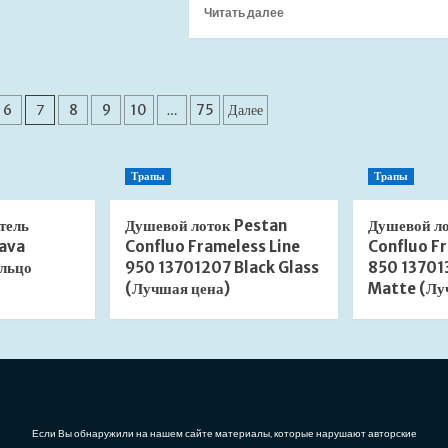
о
Прочитать
Читать далее
Сифон
больше
для
о
раковины
Душевой
АНИ
лоток
Пласт
Pestan
6
7
8
9
10
…
75
Далее
1
Confluo
1/4"*40
Frameless
С2015
Line
Трапы
Трапы
(Лучшая
650
цена)
13701231
(Лучшая
тель
Душевой лоток Pestan
Душевой л
цена)
ava
Confluo Frameless Line
Confluo Fr
льцо
950 13701207 Black Glass
850 13701
(Лучшая цена)
Matte (Лу
Если Вы обнаружили на нашем сайте материалы, которые нарушают авторские