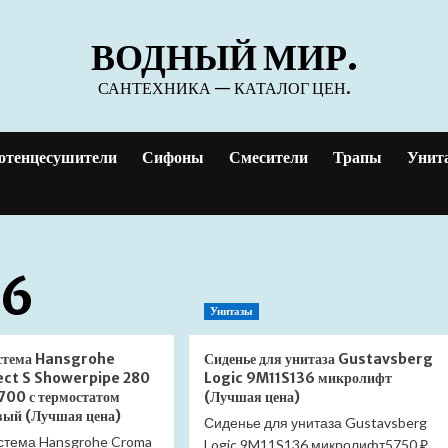
ВОДНЫЙ МИР.
САНТЕХНИКА — КАТАЛОГ ЦЕН.
отенцесушители
Сифоны
Смесители
Трапы
Унит
26
Унитазы
стема Hansgrohe
Сиденье для унитаза Gustavsberg
ect S Showerpipe 280
Logic 9M11S136 микролифт
700 с термостатом
(Лучшая цена)
вый (Лучшая цена)
Сиденье для унитаза Gustavsberg
стема Hansgrohe Croma
Logic 9M11S136 микролифт5750 ₽