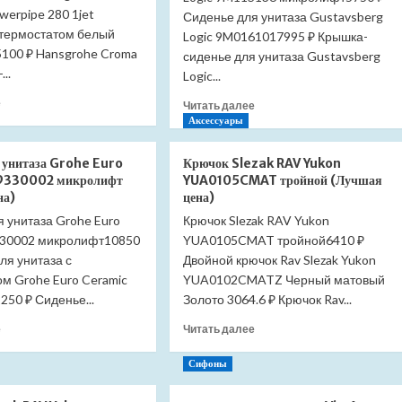
owerpipe 280 1jet
Сиденье для унитаза Gustavsberg
 термостатом белый
Logic 9M0161017995 ₽ Крышка-
100 ₽ Hansgrohe Croma
сиденье для унитаза Gustavsberg
...
Logic...
Прочитать
е
Прочитать
Читать далее
больше
больше
Аксессуары
о
о
Душевая
Сиденье
я унитаза Grohe Euro
Крючок Slezak RAV Yukon
система
для
9330002 микролифт
YUA0105CMAT тройной (Лучшая
Hansgrohe
унитаза
на)
цена)
Croma
Gustavsberg
 унитаза Grohe Euro
Select
Крючок Slezak RAV Yukon
Logic
S
330002 микролифт10850
YUA0105CMAT тройной6410 ₽
9M11S136
Showerpipe
микролифт
ля унитаза с
Двойной крючок Rav Slezak Yukon
280
(Лучшая
м Grohe Euro Ceramic
YUA0102CMATZ Черный матовый
1jet
цена)
50 ₽ Сиденье...
Золото 3064.6 ₽ Крючок Rav...
26890700
с
Прочитать
Прочитать
е
Читать далее
термостатом
больше
больше
белый
о
о
Сифоны
матовый
Сиденье
Крючок
(Лучшая
для
Slezak