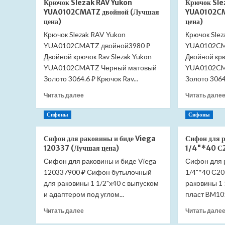
Крючок Slezak RAV Yukon
Крючок Sle
цена)
унитаза
YUA0102CMATZ двойной (Лучшая
YUA0102CM
Gustavsberg
цена)
цена)
Artic
Крючок Slezak RAV Yukon
Cedo
Крючок Slez
Toscana
YUA0102CMATZ двойной3980 ₽
YUA0102CM
микролифт
Двойной крючок Rav Slezak Yukon
Двойной крю
(Лучшая
YUA0102CMATZ Черный матовый
YUA0102CM
цена)
Золото 3064.6 ₽ Крючок Rav...
Золото 3064.
Прочитать
Читать далее
Читать дале
больше
о
Сифоны
Сифоны
Крючок
Slezak
Сифон для раковины и биде Viega
Сифон для 
RAV
120337 (Лучшая цена)
1/4"*40 С2
Yukon
Сифон для раковины и биде Viega
YUA0102CMATZ
Сифон для 
двойной
120337900 ₽ Сифон бутылочный
1/4"*40 С2
(Лучшая
для раковины 1 1/2"х40 с выпуском
раковины 1 
цена)
и адаптером под углом...
пласт BM101
Прочитать
Читать далее
Читать дале
больше