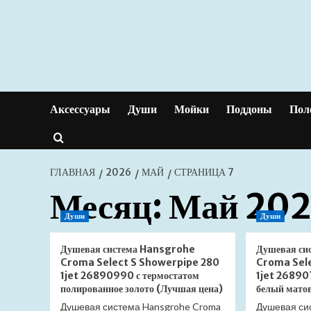
Перейти
к
содержимому
Аксессуары
Души
Мойки
Поддоны
Пол
ГЛАВНАЯ
2026
МАЙ
СТРАНИЦА 7
Месяц:
Май 20
Души
Души
Душевая система Hansgrohe
Душевая си
Croma Select S Showerpipe 280
Croma Sel
1jet 26890990 с термостатом
1jet 26890
полированное золото (Лучшая цена)
белый мато
Душевая система Hansgrohe Croma
Душевая си