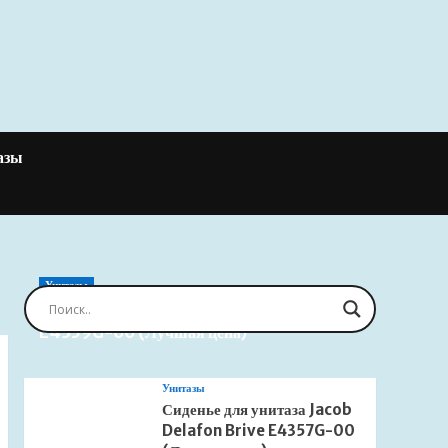
азы
Унитазы
Сиденье для унитаза Jacob Delafon Brive
E4359G-00 (Лучшая цена)
Унитазы
Сиденье для унитаза Jacob
Delafon Brive E4357G-00