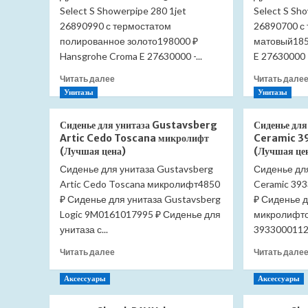
Select S Showerpipe 280 1jet
Select S Sh
26890990 с термостатом
26890700 с
полированное золото198000 ₽
матовый185
Hansgrohe Croma E 27630000 -...
E 27630000 -
Прочитать
Читать далее
Читать дале
больше
Унитазы
Унитазы
о
Душевая
Сиденье для унитаза Gustavsberg
Сиденье дл
система
Artic Cedo Toscana микролифт
Ceramic 3
Hansgrohe
(Лучшая цена)
(Лучшая це
Croma
Сиденье для унитаза Gustavsberg
Select
Сиденье для
S
Artic Cedo Toscana микролифт4850
Ceramic 39
Showerpipe
₽ Сиденье для унитаза Gustavsberg
₽ Сиденье д
280
Logic 9M0161017995 ₽ Сиденье для
микролифто
1jet
унитаза с...
39330001122
26890990
с
Прочитать
Читать далее
Читать дале
термостатом
больше
полированное
о
Аксессуары
Аксессуары
золото
Сиденье
(Лучшая
для