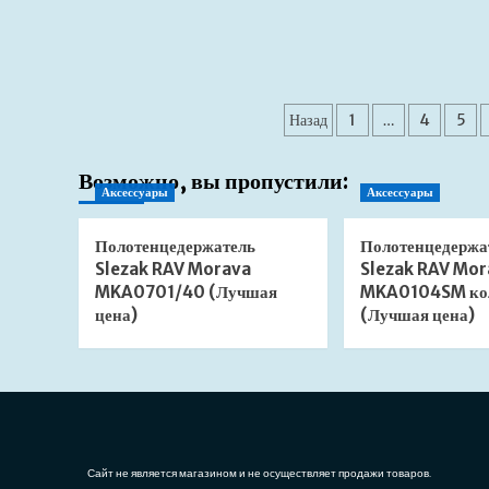
о
Сифон
для
раковины
и
Пагинация
биде
Назад
1
…
4
5
Viega
записей
120337
(Лучшая
Возможно, вы пропустили:
Аксессуары
Аксессуары
цена)
Полотенцедержатель
Полотенцедержа
Slezak RAV Morava
Slezak RAV Mor
MKA0701/40 (Лучшая
MKA0104SM ко
цена)
(Лучшая цена)
Сайт не является магазином и не осуществляет продажи товаров.