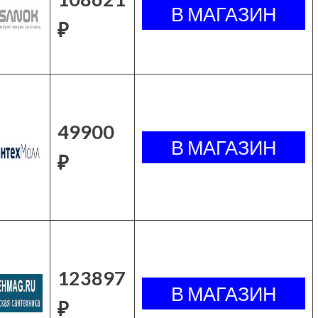
₽
49900
₽
123897
₽