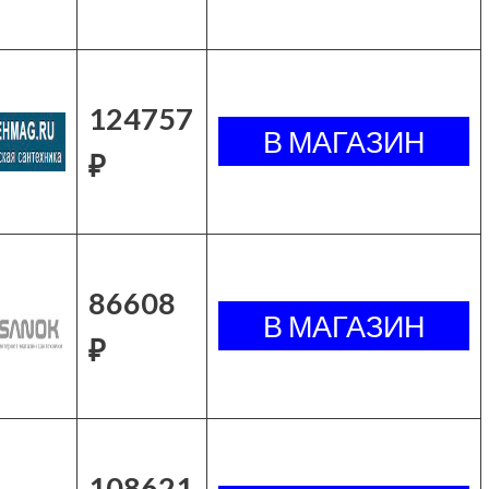
124757
₽
86608
₽
108621