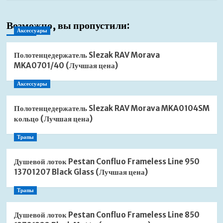
Возможно, вы пропустили:
Аксессуары
Полотенцедержатель Slezak RAV Morava
MKA0701/40 (Лучшая цена)
Аксессуары
Полотенцедержатель Slezak RAV Morava MKA0104SM
кольцо (Лучшая цена)
Трапы
Душевой лоток Pestan Confluo Frameless Line 950
13701207 Black Glass (Лучшая цена)
Трапы
Душевой лоток Pestan Confluo Frameless Line 850