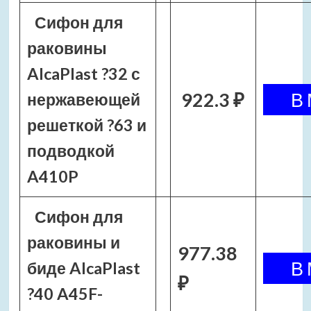
Сифон для
раковины
AlcaPlast ?32 с
922.3 ₽
нержавеющей
решеткой ?63 и
подводкой
A410P
Сифон для
раковины и
977.38
биде AlcaPlast
₽
?40 A45F-