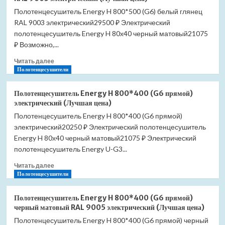
Pestan
Полотенцесушитель Energy H 800*500 (G6) белый глянец
Confluo
RAL 9003 электрический29500 ₽ Электрический
Frameless
Line
полотенцесушитель Energy H 80х40 черный матовый21075
300
₽ Возможно,...
13701228
Прочитать
(Лучшая
Читать далее
больше
Полотенцесушители
цена)
о
Полотенцесушитель
Полотенцесушитель Energy H 800*400 (G6 прямой)
Energy
электрический (Лучшая цена)
H
Полотенцесушитель Energy H 800*400 (G6 прямой)
800*500
электрический20250 ₽ Электрический полотенцесушитель
(G6)
белый
Energy H 80х40 черный матовый21075 ₽ Электрический
глянец
полотенцесушитель Energy U-G3...
RAL
Прочитать
9003
Читать далее
больше
Полотенцесушители
электрический
о
(Лучшая
Полотенцесушитель
цена)
Полотенцесушитель Energy H 800*400 (G6 прямой)
Energy
черный матовый RAL 9005 электрический (Лучшая цена)
H
Полотенцесушитель Energy H 800*400 (G6 прямой) черный
800*400