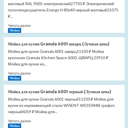
матовый RAL 9005 электрический27730 ₽ Электрический
(G6
прямой)
полотенцесушитель Energy H 80х40 черный матовый21075
электрический
₽...
(Лучшая
Прочитать
цена)
Читать далее
больше
Мойки
о
Полотенцесушитель
Мойка для кухни Granula 6001 шварц (Лучшая цена)
Energy
Мойка для кухни Granula 6001 шварц11330 ₽ Мойка
H
кухонная Granula Kitchen Space 6003, ШВАРЦ 23910 ₽
800*400
(G6
Мойка для кухни из...
прямой)
Прочитать
Читать далее
черный
больше
Мойки
матовый
о
RAL
Мойка
9005
Мойка для кухни Granula 6001 черный (Лучшая цена)
для
электрический
Мойка для кухни Granula 6001 черный11330 ₽ Мойка для
кухни
(Лучшая
кухни из нержавеющей стали WISENT WS35044B графит,
Granula
цена)
6001
черный6019 ₽ Мойка для...
шварц
Прочитать
Читать далее
(Лучшая
больше
Мойки
цена)