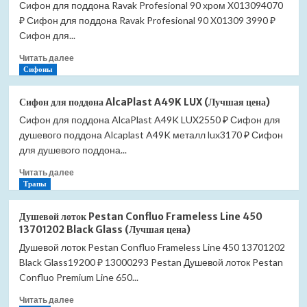
Сифон для поддона Ravak Profesional 90 хpом X013094070
₽ Сифон для поддона Ravak Profesional 90 X01309 3990 ₽
Сифон для...
Прочитать
Читать далее
больше
Сифоны
о
Сифон
Сифон для поддона AlcaPlast A49K LUX (Лучшая цена)
для
Сифон для поддона AlcaPlast A49K LUX2550 ₽ Сифон для
поддона
душевого поддона Alcaplast A49K металл lux3170 ₽ Сифон
Ravak
Profesional
для душевого поддона...
90
Прочитать
Читать далее
хpом
больше
Трапы
X01309
о
(Лучшая
Сифон
цена)
Душевой лоток Pestan Confluo Frameless Line 450
для
13701202 Black Glass (Лучшая цена)
поддона
Душевой лоток Pestan Confluo Frameless Line 450 13701202
AlcaPlast
Black Glass19200 ₽ 13000293 Pestan Душевой лоток Pestan
A49K
LUX
Confluo Premium Line 650...
(Лучшая
Прочитать
Читать далее
цена)