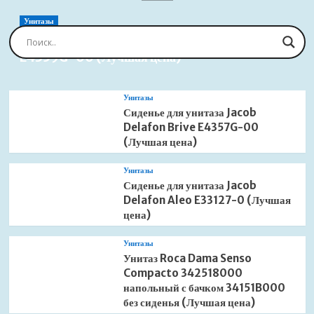
для
раковины
Унитазы
высокий
Сиденье для унитаза Jacob Delafon Brive
(Лучшая
E4359G-00 (Лучшая цена)
цена)
Унитазы
Сиденье для унитаза Jacob
Delafon Brive E4357G-00
(Лучшая цена)
Унитазы
Сиденье для унитаза Jacob
Delafon Aleo E33127-0 (Лучшая
цена)
Унитазы
Унитаз Roca Dama Senso
Compacto 342518000
напольный с бачком 34151B000
без сиденья (Лучшая цена)