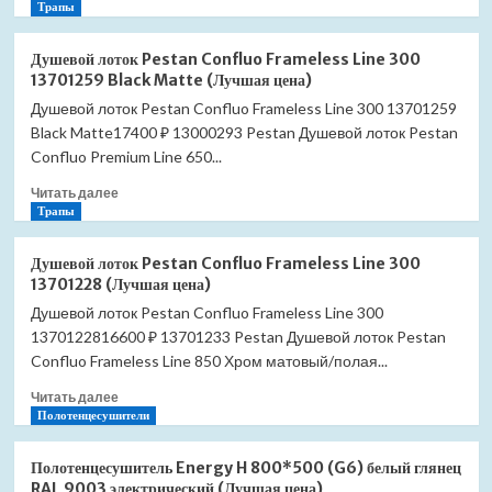
больше
Трапы
о
Душевой
Душевой лоток Pestan Confluo Frameless Line 300
лоток
13701259 Black Matte (Лучшая цена)
Pestan
Душевой лоток Pestan Confluo Frameless Line 300 13701259
Confluo
Black Matte17400 ₽ 13000293 Pestan Душевой лоток Pestan
Frameless
Line
Confluo Premium Line 650...
450
Прочитать
Читать далее
13701202
больше
Трапы
Black
о
Glass
Душевой
(Лучшая
Душевой лоток Pestan Confluo Frameless Line 300
лоток
цена)
13701228 (Лучшая цена)
Pestan
Душевой лоток Pestan Confluo Frameless Line 300
Confluo
1370122816600 ₽ 13701233 Pestan Душевой лоток Pestan
Frameless
Line
Confluo Frameless Line 850 Хром матовый/полая...
300
Прочитать
Читать далее
13701259
больше
Полотенцесушители
Black
о
Matte
Душевой
(Лучшая
Полотенцесушитель Energy H 800*500 (G6) белый глянец
лоток
цена)
RAL 9003 электрический (Лучшая цена)