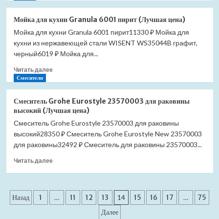
о
Мойка
Мойка для кухни Granula 6001 пирит (Лучшая цена)
для
Мойка для кухни Granula 6001 пирит11330 ₽ Мойка для
кухни
кухни из нержавеющей стали WISENT WS35044B графит,
Granula
6001
черный6019 ₽ Мойка для...
черный
Прочитать
Читать далее
(Лучшая
больше
Смесители
цена)
о
Мойка
Смеситель Grohe Eurostyle 23570003 для раковины
для
высокий (Лучшая цена)
кухни
Смеситель Grohe Eurostyle 23570003 для раковины
Granula
высокий28350 ₽ Смеситель Grohe Eurostyle New 23570003
6001
пирит
для раковины32492 ₽ Смеситель для раковины 23570003...
(Лучшая
Прочитать
Читать далее
цена)
больше
о
Смеситель
Пагинация
Grohe
Назад
1
…
11
12
13
14
15
16
17
…
75
Eurostyle
записей
Далее
23570003