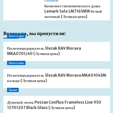
Смесители
Комплект гигиенического душа
Lemark Solo LM7165MW белый
матовый (Лучшая цена)
Возможно, вы пропустили:
Аксессуары
Полотенцедержатель Slezak RAV Morava
MKA0701/40 (Лучшая цена)
Аксессуары
Полотенцедержатель Slezak RAV Morava MKA0104SM
кольцо (Лучшая цена)
Трапы
Душевой лоток Pestan Confluo Frameless Line 950
13701207 Black Glass (Лучшая цена)