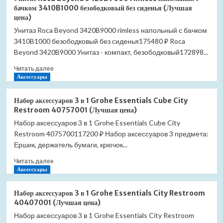
система
белый
бачком 3410B1000 безободковый без сиденья (Лучшая
Hansgrohe
(Лучшая
цена)
Croma
цена)
Унитаз Roca Beyond 3420B9000 rimless напольный с бачком
Select
3410B1000 безободковый без сиденья175480 ₽ Roca
S
SemiPipe
Beyond 3420B9000 Унитаз - компакт, безободковый172898...
Multi
Прочитать
Читать далее
27247400
больше
Аксессуары
с
о
термостатом
Унитаз
хром/
Набор аксессуаров 3 в 1 Grohe Essentials Cube City
Roca
белый
Restroom 40757001 (Лучшая цена)
Beyond
(Лучшая
Набор аксессуаров 3 в 1 Grohe Essentials Cube City
3420B9000
цена)
Restroom 4075700117200 ₽ Набор аксессуаров 3 предмета:
rimless
напольный
Ершик, держатель бумаги, крючок...
с
Прочитать
Читать далее
бачком
больше
Аксессуары
3410B1000
о
безободковый
Набор
без
Набор аксессуаров 3 в 1 Grohe Essentials City Restroom
аксессуаров
сиденья
40407001 (Лучшая цена)
3
(Лучшая
Набор аксессуаров 3 в 1 Grohe Essentials City Restroom
в
цена)