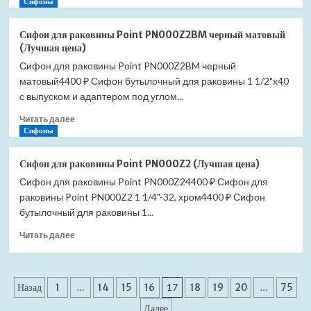
больше
Сифоны
цена)
о
Сифон
Сифон для раковины Point PN000Z2BM черный матовый
для
(Лучшая цена)
раковины
Сифон для раковины Point PN000Z2BM черный
Point
матовый4400 ₽ Сифон бутылочный для раковины 1 1/2"х40
PN000Z2W
белый
с выпуском и адаптером под углом...
матовый
Прочитать
Читать далее
(Лучшая
больше
Сифоны
цена)
о
Сифон
Сифон для раковины Point PN000Z2 (Лучшая цена)
для
Сифон для раковины Point PN000Z24400 ₽ Сифон для
раковины
раковины Point PN000Z2 1 1/4"-32, хром4400 ₽ Сифон
Point
PN000Z2BM
бутылочный для раковины 1...
черный
Прочитать
Читать далее
матовый
больше
(Лучшая
о
цена)
Сифон
Пагинация
для
Назад
1
…
14
15
16
17
18
19
20
…
75
раковины
записей
Далее