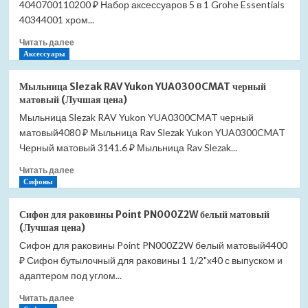
4040700110200 ₽ Набор аксессуаров 5 в 1 Grohe Essentials
1
Grohe
40344001 хром...
Essentials
Прочитать
Читать далее
Cube
больше
Аксессуары
City
о
Restroom
Набор
40757001
Мыльница Slezak RAV Yukon YUA0300CMAT черный
аксессуаров
(Лучшая
матовый (Лучшая цена)
3
цена)
Мыльница Slezak RAV Yukon YUA0300CMAT черный
в
матовый4080 ₽ Мыльница Rav Slezak Yukon YUA0300CMAT
1
Grohe
Черный матовый 3141.6 ₽ Мыльница Rav Slezak...
Essentials
Прочитать
Читать далее
City
больше
Сифоны
Restroom
о
40407001
Мыльница
(Лучшая
Сифон для раковины Point PN000Z2W белый матовый
Slezak
цена)
(Лучшая цена)
RAV
Сифон для раковины Point PN000Z2W белый матовый4400
Yukon
₽ Сифон бутылочный для раковины 1 1/2"х40 с выпуском и
YUA0300CMAT
черный
адаптером под углом...
матовый
Прочитать
Читать далее
(Лучшая