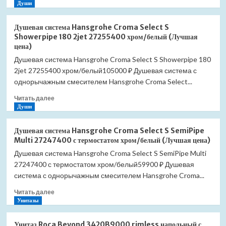
больше
Души
о
Душевая
Душевая система Hansgrohe Croma Select S
система
Showerpipe 180 2jet 27255400 хром/белый (Лучшая
Hansgrohe
цена)
Croma
Душевая система Hansgrohe Croma Select S Showerpipe 180
Select
2jet 27255400 хром/белый105000 ₽ Душевая система с
S
Showerpipe
однорычажным смесителем Hansgrohe Croma Select...
280
Прочитать
Читать далее
1jet
больше
Души
26790000
о
с
Душевая
термостатом
Душевая система Hansgrohe Croma Select S SemiPipe
система
(Лучшая
Multi 27247400 с термостатом хром/белый (Лучшая цена)
Hansgrohe
цена)
Душевая система Hansgrohe Croma Select S SemiPipe Multi
Croma
27247400 с термостатом хром/белый59900 ₽ Душевая
Select
S
система с однорычажным смесителем Hansgrohe Croma...
Showerpipe
Прочитать
Читать далее
180
больше
Унитазы
2jet
о
27255400
Душевая
хром/
Унитаз Roca Beyond 3420B9000 rimless напольный с