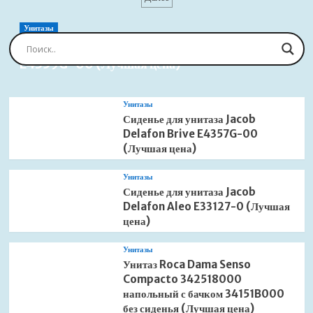
Point
PN000Z2
(Лучшая
Унитазы
цена)
Сиденье для унитаза Jacob Delafon Brive
E4359G-00 (Лучшая цена)
Унитазы
Сиденье для унитаза Jacob
Delafon Brive E4357G-00
(Лучшая цена)
Унитазы
Сиденье для унитаза Jacob
Delafon Aleo E33127-0 (Лучшая
цена)
Унитазы
Унитаз Roca Dama Senso
Compacto 342518000
напольный с бачком 34151B000
без сиденья (Лучшая цена)