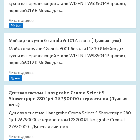
кухни из нержавеющей стали WISENT WS35044B графит,
черный6019 ₽ Мойка для...
Прочитать
Читать далее
больше
Мойки
о
Мойка
Мойка для кухни Granula 6001 базальт (Лучшая цена)
для
Мойка для кухни Granula 6001 базальт11330 ₽ Мойка для
кухни
кухни из нержавеющей стали WISENT WS35044B графит,
Granula
6001
черный6019 ₽ Мойка для...
графит
Прочитать
Читать далее
(Лучшая
больше
Души
цена)
о
Мойка
Душевая система Hansgrohe Croma Select S
для
Showerpipe 280 1jet 26790000 с термостатом (Лучшая
кухни
цена)
Granula
Душевая система Hansgrohe Croma Select S Showerpipe 280
6001
1jet 26790000 с термостатом123200 ₽ Hansgrohe Croma E
базальт
(Лучшая
27630000 - Душевая система...
цена)
Прочитать
Читать далее