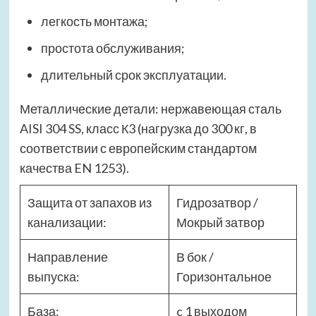
легкость монтажа;
простота обслуживания;
длительный срок эксплуатации.
Металлические детали: нержавеющая сталь
AISI 304 SS, класс К3 (нагрузка до 300 кг, в
соответствии с европейским стандартом
качества EN 1253).
Защита от запахов из
Гидрозатвор /
канализации:
Мокрый затвор
Направление
В бок /
выпуска:
Горизонтальное
База:
c 1 выходом