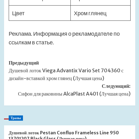
Цвет
Хром глянец
Реклама. Информация о рекламодателе по
ссылкам в статье.
Навигация
Предыдущий
Душевой лоток Viega Advantix Vario Set 704360 с
записи
дизайн-вставкой хром глянец (Лучшая цена)
Следующий:
Сифон для раковины AlcaPlast A401 (Лучшая цена)
Трапы
Душевой лоток Pestan Confluo Frameless Line 950
13701207 Black Glass (Лучшая цена)