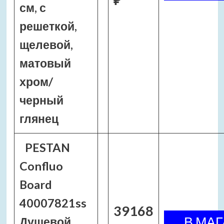
см, с
решеткой,
щелевой,
матовый
хром/
черный
глянец
PESTAN
Confluo
Board
40007821ss
39168
Душевой