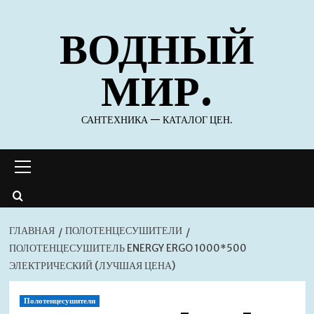
Перейти
ВОДНЫЙ
к
содержимому
МИР.
САНТЕХНИКА — КАТАЛОГ ЦЕН.
Основное
меню
ГЛАВНАЯ
ПОЛОТЕНЦЕСУШИТЕЛИ
ПОЛОТЕНЦЕСУШИТЕЛЬ ENERGY ERGO 1000*500
ЭЛЕКТРИЧЕСКИЙ (ЛУЧШАЯ ЦЕНА)
Полотенцесушители