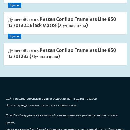
Трапы
Душевой лоток Pestan Confluo Frameless Line 850
13701322 Black Matte (Лучшая цена)
Трапы
Душевой лоток Pestan Confluo Frameless Line 850
13701233 (Лучшая цена)
Сайт не является магазином и не осуществляет продажи товаров.
Цены на продукты могут отличаться от заявленных.
Если Вы обнаружили на нашем сайте материалы, которые нарушают авторские
права,
принадлежащие Вам, Вашей компании или организации, пожалуйста, сообщите нам.