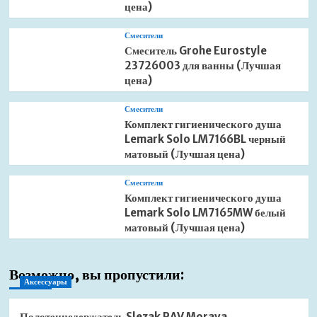
цена)
Смесители
Смеситель Grohe Eurostyle
23726003 для ванны (Лучшая
цена)
Смесители
Комплект гигиенического душа
Lemark Solo LM7166BL черный
матовый (Лучшая цена)
Смесители
Комплект гигиенического душа
Lemark Solo LM7165MW белый
матовый (Лучшая цена)
Возможно, вы пропустили:
Аксессуары
Полотенцедержатель Slezak RAV Morava